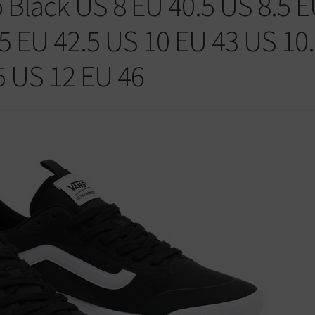
 Black US 8 EU 40.5 US 8.5 
5 EU 42.5 US 10 EU 43 US 10
5 US 12 EU 46