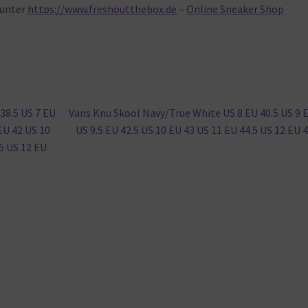
unter
https://www.freshoutthebox.de
–
Online Sneaker Shop
Nächster
38.5 US 7 EU
Vans Knu Skool Navy/True White US 8 EU 40.5 US 9 
Beitrag:
 EU 42 US 10
US 9.5 EU 42.5 US 10 EU 43 US 11 EU 44.5 US 12 EU 
45 US 12 EU