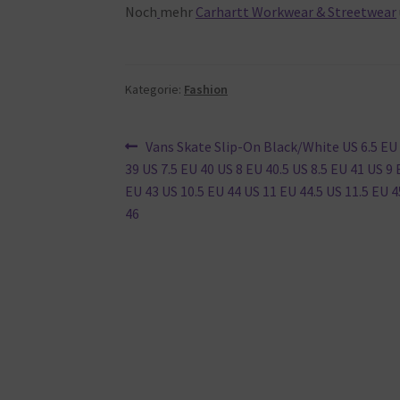
Noch
mehr
Carhartt Workwear & Streetwear
Kategorie:
Fashion
Beitragsnavigation
Vorheriger
Vans Skate Slip-On Black/White US 6.5 EU 
Beitrag:
39 US 7.5 EU 40 US 8 EU 40.5 US 8.5 EU 41 US 9
EU 43 US 10.5 EU 44 US 11 EU 44.5 US 11.5 EU 
46