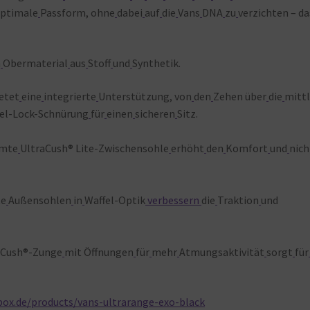
ptimale
Passform, ohne
dabei
auf
die
Vans
DNA
zu
verzichten – da
n
Obermaterial
aus
Stoff
und
Synthetik.
etet
eine
integrierte
Unterstützung, von
den
Zehen über
die
mittl
el-Lock-Schnürung
für
einen
sicheren
Sitz.
rmte
UltraCush® Lite-Zwischensohle
erhöht
den
Komfort
und
nich
te
Außensohlen
in
Waffel-Optik
verbessern
die
Traktion
und
aCush®-Zunge
mit Öffnungen
für
mehr
Atmungsaktivität
sorgt
für
ox.de/products/vans-ultrarange-exo-black