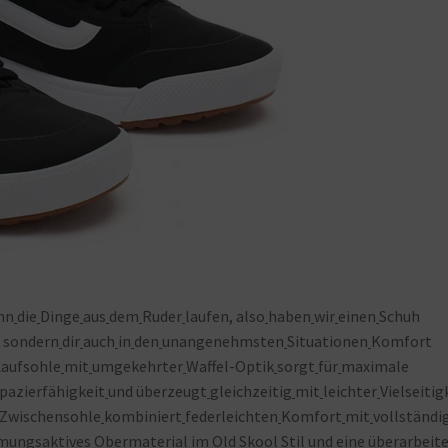
nn
die
Dinge
aus
dem
Ruder
laufen, also
haben
wir
einen
Schuh
, sondern
dir
auch
in
den
unangenehmsten
Situationen
Komfort
Laufsohle
mit
umgekehrter
Waffel-Optik
sorgt
für
maximale
pazierfähigkeit
und überzeugt
gleichzeitig
mit
leichter
Vielseitig
Zwischensohle
kombiniert
federleichten
Komfort
mit
vollständ
mungsaktives
Obermaterial
im
Old
Skool
Stil
und
eine überarbeit