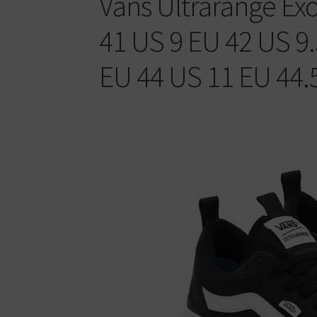
Vans Ultrarange Exo
41 US 9 EU 42 US 9.
EU 44 US 11 EU 44.