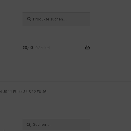
Suche
Suche
nach:
€
0,00
0 Artikel
44 US 11 EU 44.5 US 12 EU 46
Suche
nach: