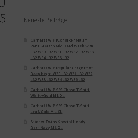
EU
.5
Neueste Beiträge
Carhartt WIP Klondike “Mills“
Pant Stretch Mid Used Wash W28
L32 W30 L32 W31 L32 W32 L32 W33
L32 W34 L32 W36 L32
Carhartt WIP Regular Cargo Pant
Deep Night W30 L32 W31 L32 W32
L32 W33 L32 W34 L32 W36 L32
Carhartt WIP S/S Chase T-Shirt
White/Gold M L XL
Carhartt WIP S/S Chase T-Shirt
Leaf/Gold M L XL
Stieber Twins Special Hoody
Dark Navy M L XL