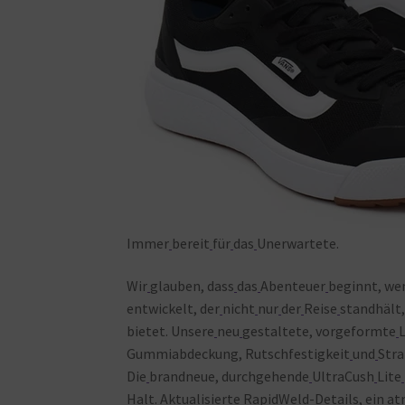
Immer
bereit
für
das
Unerwartete.
Wir
glauben, dass
das
Abenteuer
beginnt, we
entwickelt, der
nicht
nur
der
Reise
standhält
bietet. Unsere
neu
gestaltete, vorgeformte
Gummiabdeckung, Rutschfestigkeit
und
Stra
Die
brandneue, durchgehende
UltraCush
Lite
Halt. Aktualisierte
RapidWeld-Details, ein
at