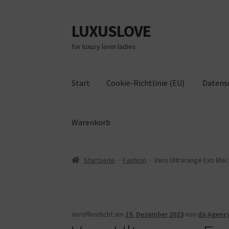
LUXUSLOVE
Zur
Zum
Navigation
Inhalt
for luxury lovin ladies
springen
springen
Start
Cookie-Richtlinie (EU)
Datens
Warenkorb
Start
Cookie-Richtlinie (EU)
Datenschutz
Im
Startseite
Fashion
Vans Ultrarange Exo Black
Veröffentlicht am
19. Dezember 2023
von
da Agenc