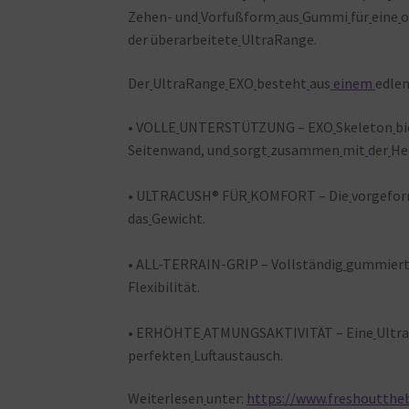
Zehen- und
Vorfußform
aus
Gummi
für
eine
o
der überarbeitete
UltraRange.
Der
UltraRange
EXO
besteht
aus
einem
edle
• VOLLE
UNTERSTÜTZUNG – EXO
Skeleton
bi
Seitenwand, und
sorgt
zusammen
mit
der
He
• ULTRACUSH® FÜR
KOMFORT – Die
vorgefo
das
Gewicht.
• ALL-TERRAIN-GRIP – Vollständig
gummier
Flexibilität.
• ERHÖHTE
ATMUNGSAKTIVITÄT – Eine
Ultr
perfekten
Luftaustausch.
Weiterlesen
unter:
https://www.freshouttheb