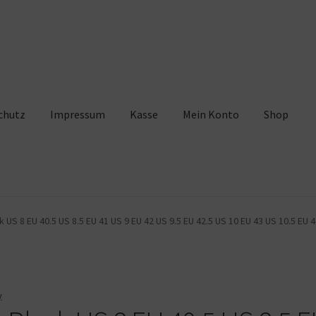
chutz
Impressum
Kasse
Mein Konto
Shop
pressum
Kasse
Mein Konto
Shop
Warenkorb
 US 8 EU 40.5 US 8.5 EU 41 US 9 EU 42 US 9.5 EU 42.5 US 10 EU 43 US 10.5 EU 
y