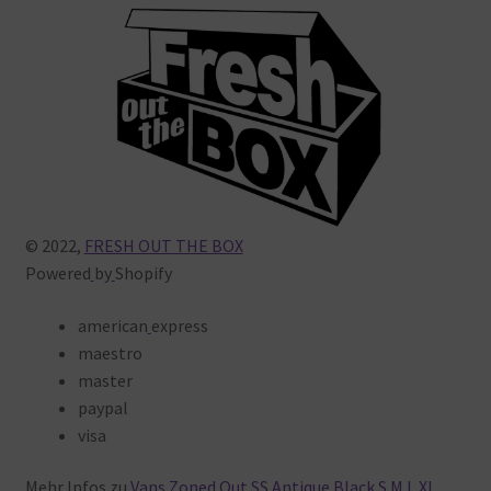
Warenkorb
© 2022,
FRESH OUT THE BOX
Powered
by
Shopify
american
express
maestro
master
paypal
visa
Mehr
Infos
zu
Vans Zoned Out SS Antique Black S M L XL