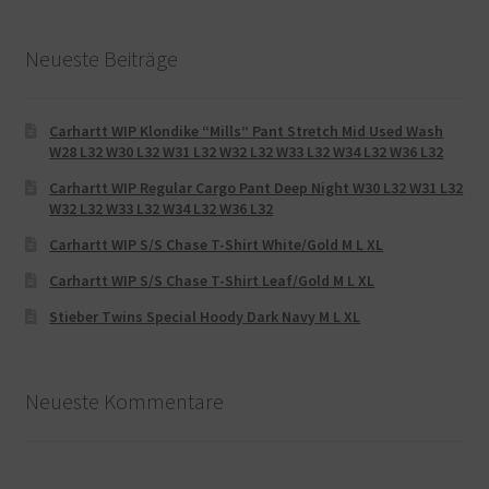
Neueste Beiträge
Carhartt WIP Klondike “Mills“ Pant Stretch Mid Used Wash
W28 L32 W30 L32 W31 L32 W32 L32 W33 L32 W34 L32 W36 L32
Carhartt WIP Regular Cargo Pant Deep Night W30 L32 W31 L32
W32 L32 W33 L32 W34 L32 W36 L32
Carhartt WIP S/S Chase T-Shirt White/Gold M L XL
Carhartt WIP S/S Chase T-Shirt Leaf/Gold M L XL
Stieber Twins Special Hoody Dark Navy M L XL
Neueste Kommentare