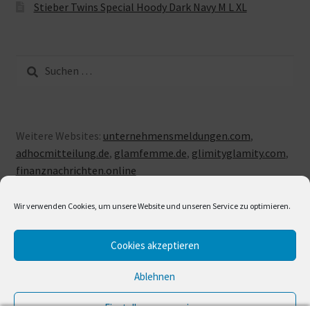
Stieber Twins Special Hoody Dark Navy M L XL
Suche
nach:
Weitere Websites:
unternehmensmeldungen.com
,
adhocmitteilung.de
,
glamfemme.de
,
glimityglamity.com
,
finanznachrichten.online
Wir verwenden Cookies, um unsere Website und unseren Service zu optimieren.
Cookies akzeptieren
© LUXUSLOVE 2026
Erstellt mit Storefront & WooCommerce
.
Ablehnen
Einstellungen anzeigen