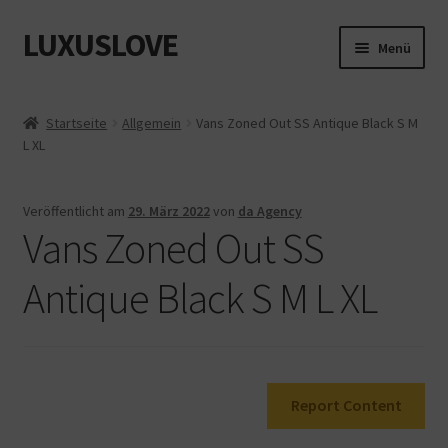
LUXUSLOVE
Zur
Zum
Menü
Navigation
Inhalt
springen
springen
Start
Startseite
Allgemein
Vans Zoned Out SS Antique Black S M
L XL
Cookie-Richtlinie (EU)
Datenschutz
Veröffentlicht am
29. März 2022
von
da Agency
Vans Zoned Out SS
Impressum
Antique Black S M L XL
Kasse
Mein Konto
Report Content
Shop