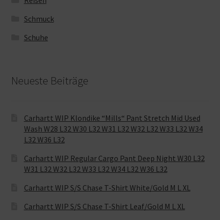
Reisen
Schmuck
Schuhe
Neueste Beiträge
Carhartt WIP Klondike “Mills“ Pant Stretch Mid Used
Wash W28 L32 W30 L32 W31 L32 W32 L32 W33 L32 W34
L32 W36 L32
Carhartt WIP Regular Cargo Pant Deep Night W30 L32
W31 L32 W32 L32 W33 L32 W34 L32 W36 L32
Carhartt WIP S/S Chase T-Shirt White/Gold M L XL
Carhartt WIP S/S Chase T-Shirt Leaf/Gold M L XL