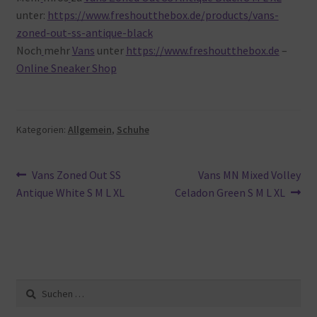
unter:
https://www.freshoutthebox.de/products/vans-
zoned-out-ss-antique-black
Noch
mehr
Vans
unter
https://www.freshoutthebox.de
–
Online Sneaker Shop
Kategorien:
Allgemein
,
Schuhe
Beitragsnavigation
Vorheriger
Nächster
Vans Zoned Out SS
Vans MN Mixed Volley
Beitrag:
Beitrag:
Antique White S M L XL
Celadon Green S M L XL
Suche
nach: