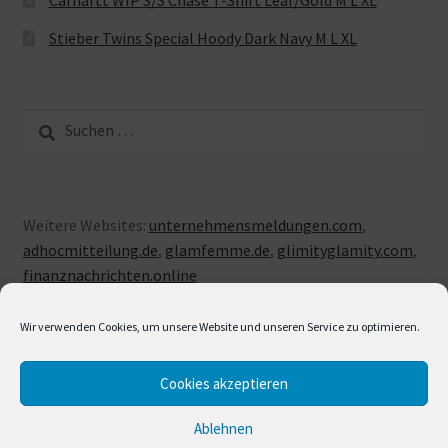
Carhartt WIP S/S Chase T-Shirt Leaf/Gold M L XL
Stieber Twins Special Hoody Dark Navy M L XL
Suche
nach:
Weitere Websites:
unternehmensmeldungen.com
,
adhocmitteilung.de
,
glamfemme.de
,
glimityglamity.com
,
finanznachrichten.online
Wir verwenden Cookies, um unsere Website und unseren Service zu optimieren.
Cookies akzeptieren
© LUXUSLOVE 2026
Erstellt mit Storefront & WooCommerce
.
Ablehnen