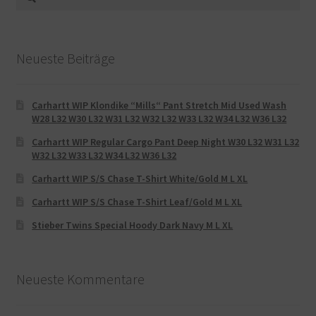
nach:
Neueste Beiträge
Carhartt WIP Klondike “Mills“ Pant Stretch Mid Used Wash
W28 L32 W30 L32 W31 L32 W32 L32 W33 L32 W34 L32 W36 L32
Carhartt WIP Regular Cargo Pant Deep Night W30 L32 W31 L32
W32 L32 W33 L32 W34 L32 W36 L32
Carhartt WIP S/S Chase T-Shirt White/Gold M L XL
Carhartt WIP S/S Chase T-Shirt Leaf/Gold M L XL
Stieber Twins Special Hoody Dark Navy M L XL
Neueste Kommentare