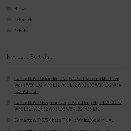
Reisen
Schmuck
Schuhe
Neueste Beiträge
Carhartt WIP Klondike “Mills“ Pant Stretch Mid Used
Wash W28 L32 W30 L32 W31 L32 W32 L32 W33 L32 W34
L32 W36 L32
Carhartt WIP Regular Cargo Pant Deep Night W30 L32
W31 L32 W32 L32 W33 L32 W34 L32 W36 L32
Carhartt WIP S/S Chase T-Shirt White/Gold M L XL