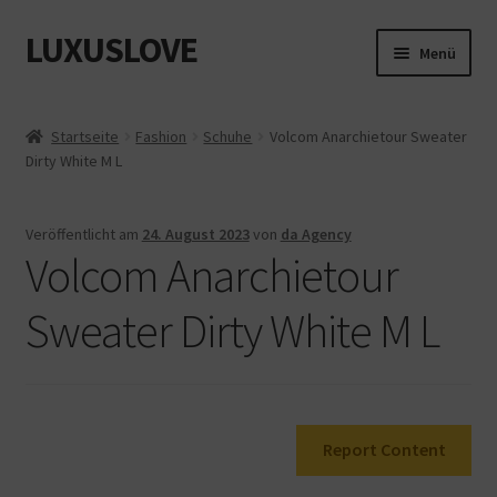
LUXUSLOVE
Zur
Zum
Menü
Navigation
Inhalt
springen
springen
Start
Startseite
Fashion
Schuhe
Volcom Anarchietour Sweater
Dirty White M L
Cookie-Richtlinie (EU)
Datenschutz
Veröffentlicht am
24. August 2023
von
da Agency
Volcom Anarchietour
Impressum
Sweater Dirty White M L
Kasse
Mein Konto
Report Content
Shop