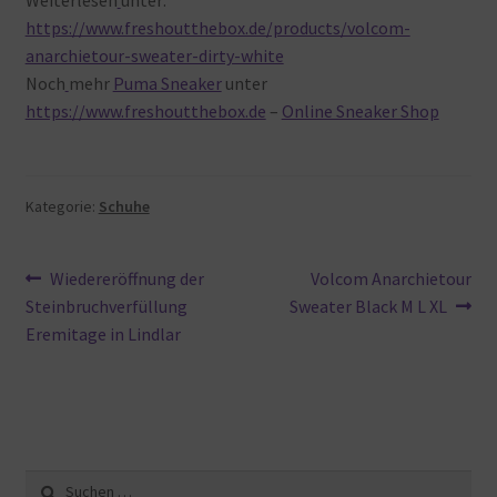
https://www.freshoutthebox.de/products/volcom-
anarchietour-sweater-dirty-white
Noch
mehr
Puma Sneaker
unter
https://www.freshoutthebox.de
–
Online Sneaker Shop
Kategorie:
Schuhe
Beitragsnavigation
Vorheriger
Nächster
Wiedereröffnung der
Volcom Anarchietour
Beitrag:
Beitrag:
Steinbruchverfüllung
Sweater Black M L XL
Eremitage in Lindlar
Suche