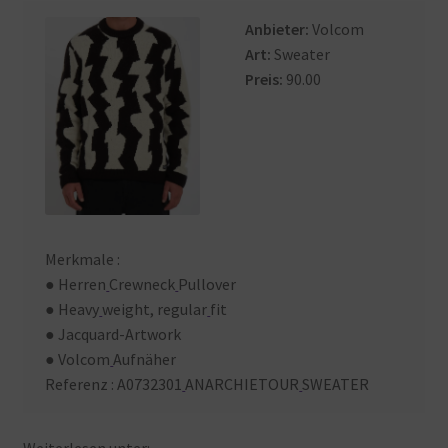
Warenkorb
Anbieter:
Volcom
Art:
Sweater
Preis:
90.00
Merkmale :
● Herren
Crewneck
Pullover
● Heavy
weight, regular
fit
● Jacquard-Artwork
● Volcom
Aufnäher
Referenz : A0732301
ANARCHIETOUR
SWEATER
Weiterlesen
unter: