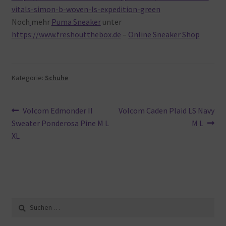
vitals-simon-b-woven-ls-expedition-green
Noch
mehr
Puma Sneaker
unter
https://www.freshoutthebox.de
–
Online Sneaker Shop
Kategorie:
Schuhe
Beitragsnavigation
Vorheriger
Nächster
Volcom Edmonder II
Volcom Caden Plaid LS Navy
Beitrag:
Beitrag:
Sweater Ponderosa Pine M L
M L
XL
Suche
nach: