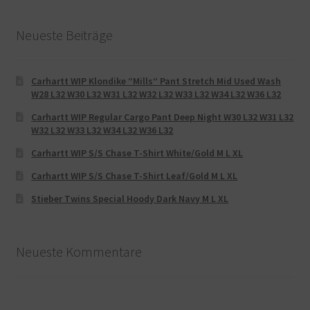
Neueste Beiträge
Carhartt WIP Klondike “Mills“ Pant Stretch Mid Used Wash
W28 L32 W30 L32 W31 L32 W32 L32 W33 L32 W34 L32 W36 L32
Carhartt WIP Regular Cargo Pant Deep Night W30 L32 W31 L32
W32 L32 W33 L32 W34 L32 W36 L32
Carhartt WIP S/S Chase T-Shirt White/Gold M L XL
Carhartt WIP S/S Chase T-Shirt Leaf/Gold M L XL
Stieber Twins Special Hoody Dark Navy M L XL
Neueste Kommentare