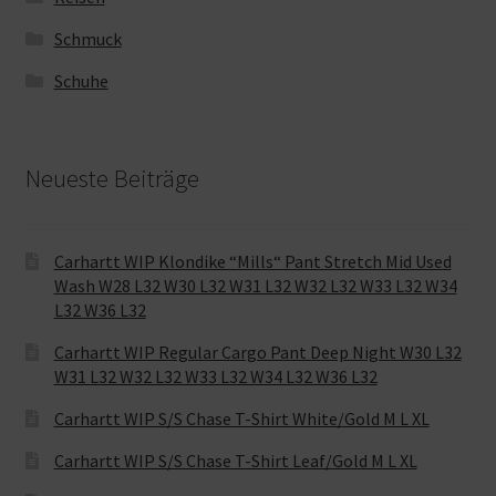
Schmuck
Schuhe
Neueste Beiträge
Carhartt WIP Klondike “Mills“ Pant Stretch Mid Used
Wash W28 L32 W30 L32 W31 L32 W32 L32 W33 L32 W34
L32 W36 L32
Carhartt WIP Regular Cargo Pant Deep Night W30 L32
W31 L32 W32 L32 W33 L32 W34 L32 W36 L32
Carhartt WIP S/S Chase T-Shirt White/Gold M L XL
Carhartt WIP S/S Chase T-Shirt Leaf/Gold M L XL