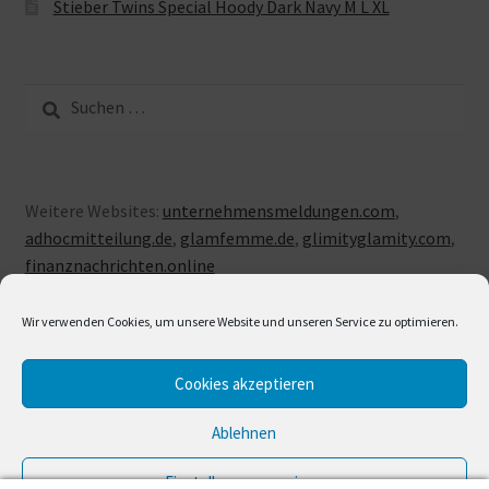
Stieber Twins Special Hoody Dark Navy M L XL
Suche
nach:
Weitere Websites:
unternehmensmeldungen.com
,
adhocmitteilung.de
,
glamfemme.de
,
glimityglamity.com
,
finanznachrichten.online
Wir verwenden Cookies, um unsere Website und unseren Service zu optimieren.
Cookies akzeptieren
© LUXUSLOVE 2026
Erstellt mit Storefront & WooCommerce
.
Ablehnen
Einstellungen anzeigen