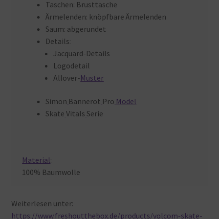
Taschen: Brusttasche
Ärmelenden: knöpfbare Ärmelenden
Saum: abgerundet
Details:
Jacquard-Details
Logodetail
Allover-
Muster
Simon
Bannerot
Pro
Model
Skate
Vitals
Serie
Material
:
100% Baumwolle
Weiterlesen
unter:
https://www.freshoutthebox.de/products/volcom-skate-