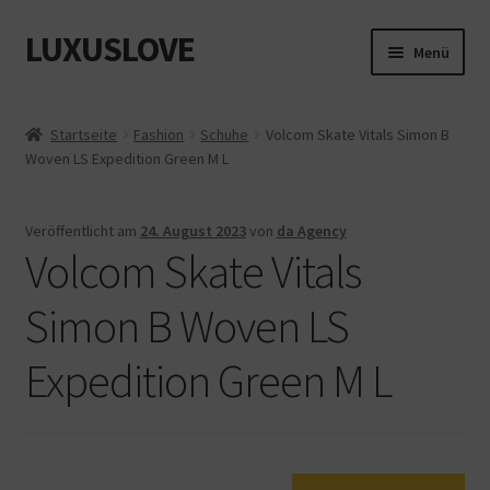
LUXUSLOVE
Zur
Zum
Menü
Navigation
Inhalt
springen
springen
Start
Startseite
Fashion
Schuhe
Volcom Skate Vitals Simon B
Woven LS Expedition Green M L
Cookie-Richtlinie (EU)
Datenschutz
Veröffentlicht am
24. August 2023
von
da Agency
Volcom Skate Vitals
Impressum
Simon B Woven LS
Kasse
Expedition Green M L
Mein Konto
Shop