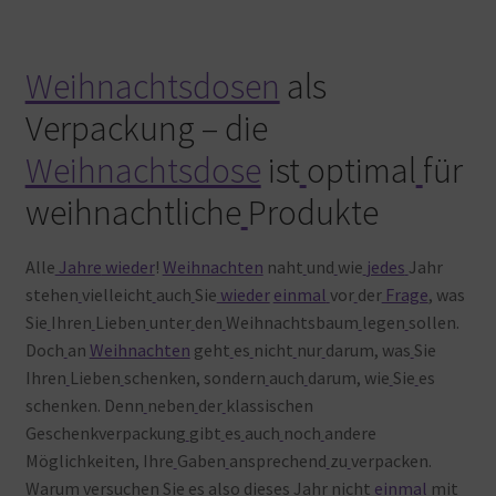
Weihnachtsdosen
als
Verpackung – die
Weihnachtsdose
ist
optimal
für
weihnachtliche
Produkte
Alle
Jahre
wieder
!
Weihnachten
naht
und
wie
jedes
Jahr
stehen
vielleicht
auch
Sie
wieder
einmal
vor
der
Frage
, was
Sie
Ihren
Lieben
unter
den
Weihnachtsbaum
legen
sollen.
Doch
an
Weihnachten
geht
es
nicht
nur
darum, was
Sie
Ihren
Lieben
schenken, sondern
auch
darum, wie
Sie
es
schenken. Denn
neben
der
klassischen
Geschenkverpackung
gibt
es
auch
noch
andere
Möglichkeiten, Ihre
Gaben
ansprechend
zu
verpacken.
Warum
versuchen
Sie
es
also
dieses
Jahr
nicht
einmal
mit