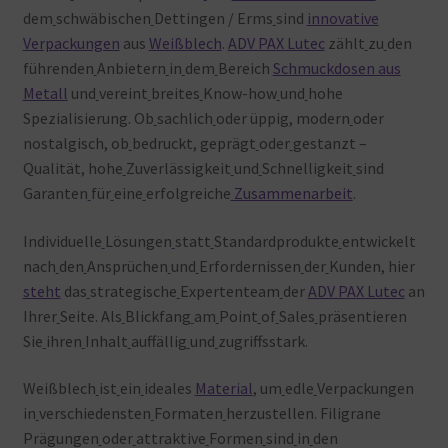
dem
schwäbischen
Dettingen / Erms
sind
innovative
Verpackungen
aus
Weißblech
.
ADV PAX Lutec
zählt
zu
den
führenden
Anbietern
in
dem
Bereich
Schmuckdosen aus
Metall
und
vereint
breites
Know-how
und
hohe
Spezialisierung. Ob
sachlich
oder üppig, modern
oder
nostalgisch, ob
bedruckt, geprägt
oder
gestanzt –
Qualität, hohe
Zuverlässigkeit
und
Schnelligkeit
sind
Garanten
für
eine
erfolgreiche
Zusammenarbeit
.
Individuelle
Lösungen
statt
Standardprodukte
entwickelt
nach
den
Ansprüchen
und
Erfordernissen
der
Kunden, hier
steht
das
strategische
Expertenteam
der
ADV PAX Lutec
an
Ihrer
Seite. Als
Blickfang
am
Point
of
Sales
präsentieren
Sie
ihren
Inhalt
auffällig
und
zugriffsstark.
Weißblech
ist
ein
ideales
Material
, um
edle
Verpackungen
in
verschiedensten
Formaten
herzustellen. Filigrane
Prägungen
oder
attraktive
Formen
sind
in
den