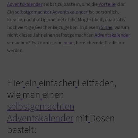
Adventskalender
selbst
zu
basteln, sind
die
Vorteile
klar.
Ein
selbstgemachter Adventskalender
ist
persönlich,
kreativ, nachhaltig
und
bietet
die
Möglichkeit, qualitativ
hochwertige
Geschenke
zu
geben. In
diesem
Sinne
, warum
nicht
dieses
Jahr
einen
selbstgemachten
Adventskalender
versuchen? Es
könnte
eine
neue
, bereichernde
Tradition
werden.
Hier
ein
einfacher
Leitfaden,
wie
man
einen
selbstgemachten
Adventskalender
mit
Dosen
bastelt: