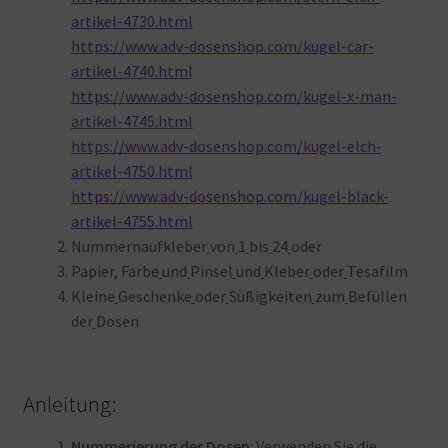
artikel-4730.html
https://www.adv-dosenshop.com/kugel-car-
artikel-4740.html
https://www.adv-dosenshop.com/kugel-x-man-
artikel-4745.html
https://www.adv-dosenshop.com/kugel-elch-
artikel-4750.html
https://www.adv-dosenshop.com/kugel-black-
artikel-4755.html
Nummernaufkleber
von
1
bis
24
oder
Papier, Farbe
und
Pinsel
und
Kleber
oder
Tesafilm
Kleine
Geschenke
oder
Süßigkeiten
zum
Befüllen
der
Dosen
Anleitung:
Nummerierung
der
Dosen
: Verwenden
Sie
die