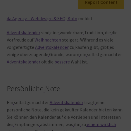
Report Content
Warenkorb
da Agency – Webdesign & SEO, Köln
meldet:
Adventskalender
sind
eine
wunderbare
Tradition, die
die
Vorfreude
auf
Weihnachten
steigert. Während
es
viele
vorgefertigte
Adventskalender
zu
kaufen
gibt, gibt
es
einige überzeugende
Gründe, warum
ein
selbstgemachter
Adventskalender
oft
die
bessere
Wahl
ist.
Persönliche
Note
Ein
selbstgemachter
Adventskalender
trägt
eine
persönliche
Note, die
kein
gekaufter
Kalender
bieten
kann.
Sie
können
den
Kalender
auf
die
Vorlieben
und
Interessen
des
Empfängers
abstimmen, was
ihn
zu
einem
wirklich