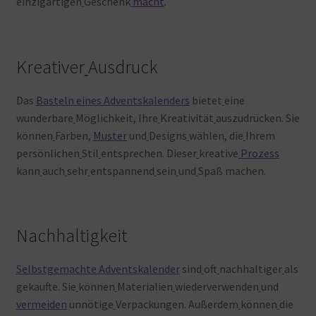
einzigartigen
Geschenk
macht
.
Kreativer
Ausdruck
Das
Basteln eines Adventskalenders
bietet
eine
wunderbare
Möglichkeit, Ihre
Kreativität
auszudrücken. Sie
können
Farben,
Muster
und
Designs
wählen, die
Ihrem
persönlichen
Stil
entsprechen. Dieser
kreative
Prozess
kann
auch
sehr
entspannend
sein
und
Spaß machen.
Nachhaltigkeit
Selbstgemachte Adventskalender
sind
oft
nachhaltiger
als
gekaufte. Sie
können
Materialien
wiederverwenden
und
vermeiden
unnötige
Verpackungen. Außerdem
können
die