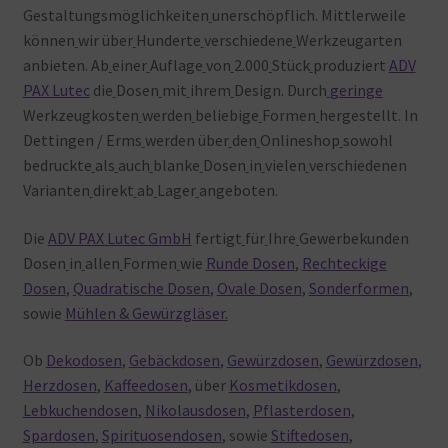
Gestaltungsmöglichkeiten
unerschöpflich. Mittlerweile
können
wir über
Hunderte
verschiedene
Werkzeugarten
anbieten. Ab
einer
Auflage
von
2.000
Stück
produziert
ADV
PAX Lutec
die
Dosen
mit
ihrem
Design. Durch
geringe
Werkzeugkosten
werden
beliebige
Formen
hergestellt. In
Dettingen / Erms
werden über
den
Onlineshop
sowohl
bedruckte
als
auch
blanke
Dosen
in
vielen
verschiedenen
Varianten
direkt
ab
Lager
angeboten.
Die
ADV PAX Lutec GmbH
fertigt
für
Ihre
Gewerbekunden
Dosen
in
allen
Formen
wie
Runde Dosen
,
Rechteckige
Dosen
,
Quadratische Dosen
,
Ovale Dosen
,
Sonderformen
,
sowie
Mühlen & Gewürzgläser.
Ob
Dekodosen
,
Gebäckdosen
,
Gewürzdosen
,
Gewürzdosen
,
Herzdosen
,
Kaffeedosen
, über
Kosmetikdosen
,
Lebkuchendosen
,
Nikolausdosen
,
Pflasterdosen
,
Spardosen
,
Spirituosendosen
, sowie
Stiftedosen
,