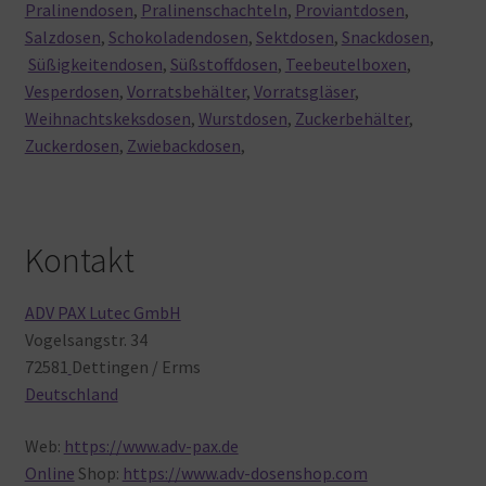
Pralinendosen
,
Pralinenschachteln
,
Proviantdosen
,
Salzdosen
,
Schokoladendosen
,
Sektdosen
,
Snackdosen
,
Süßigkeitendosen
,
Süßstoffdosen
,
Teebeutelboxen
,
Vesperdosen
,
Vorratsbehälter
,
Vorratsgläser
,
Weihnachtskeksdosen
,
Wurstdosen
,
Zuckerbehälter
,
Zuckerdosen
,
Zwiebackdosen
,
Kontakt
ADV PAX Lutec GmbH
Vogelsangstr. 34
72581
Dettingen / Erms
Deutschland
Web:
https://www.adv-pax.de
Online
Shop:
https://www.adv-dosenshop.com