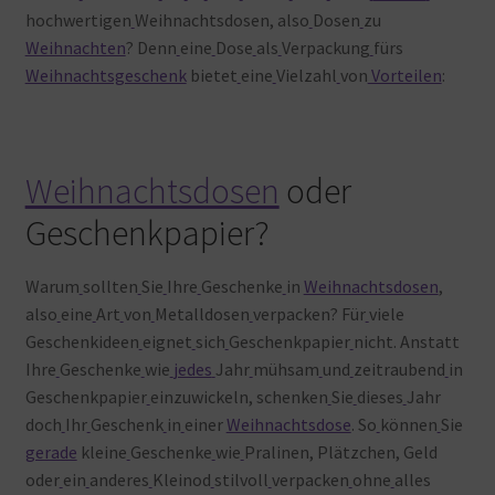
hochwertigen
Weihnachtsdosen, also
Dosen
zu
Weihnachten
? Denn
eine
Dose
als
Verpackung
fürs
Weihnachtsgeschenk
bietet
eine
Vielzahl
von
Vorteilen
:
Weihnachtsdosen
oder
Geschenkpapier?
Warum
sollten
Sie
Ihre
Geschenke
in
Weihnachtsdosen
,
also
eine
Art
von
Metalldosen
verpacken? Für
viele
Geschenkideen
eignet
sich
Geschenkpapier
nicht. Anstatt
Ihre
Geschenke
wie
jedes
Jahr
mühsam
und
zeitraubend
in
Geschenkpapier
einzuwickeln, schenken
Sie
dieses
Jahr
doch
Ihr
Geschenk
in
einer
Weihnachtsdose
. So
können
Sie
gerade
kleine
Geschenke
wie
Pralinen, Plätzchen, Geld
oder
ein
anderes
Kleinod
stilvoll
verpacken
ohne
alles