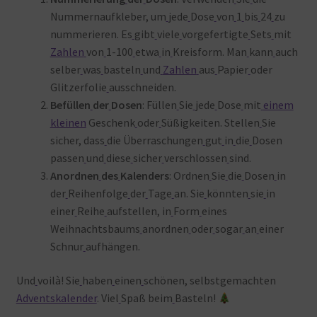
Nummernaufkleber, um
jede
Dose
von
1
bis
24
zu
nummerieren. Es
gibt
viele
vorgefertigte
Sets
mit
Zahlen
von
1-100
etwa
in
Kreisform. Man
kann
auch
selber
was
basteln
und
Zahlen
aus
Papier
oder
Glitzerfolie
ausschneiden.
Befüllen
der
Dosen
: Füllen
Sie
jede
Dose
mit
einem
kleinen
Geschenk
oder
Süßigkeiten. Stellen
Sie
sicher, dass
die Überraschungen
gut
in
die
Dosen
passen
und
diese
sicher
verschlossen
sind.
Anordnen
des
Kalenders
: Ordnen
Sie
die
Dosen
in
der
Reihenfolge
der
Tage
an. Sie
könnten
sie
in
einer
Reihe
aufstellen, in
Form
eines
Weihnachtsbaums
anordnen
oder
sogar
an
einer
Schnur
aufhängen.
Und
voilà! Sie
haben
einen
schönen, selbstgemachten
Adventskalender
. Viel
Spaß beim
Basteln!