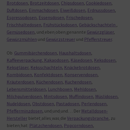
Brotdosen
,
Brotzeitdosen
,
Chipsdosen
,
Cookiedosen
,
Duftdosen
,
Einmachdosen
,
Eiweißdosen
,
Erdnussdosen
,
Espressodosen
,
Essensdosen
,
Frischedosen
,
Frischhaltedosen
,
Frühstücksdosen
,
Gebäckschachteln
,
Gemüsedosen
, und
eben
oben
genannte
Gewürzgläser
,
Gewürzmühlen
und
Gewürzstreuer
und
Pfefferstreuer
.
Ob
Gummibärchendosen
,
Haushaltsdosen
,
Kaffeeverpackung
,
Kakaodosen
,
Käsedosen
,
Keksdosen
,
Keksgläser
,
Keksschachteln
,
Knäckebrotdosen
,
Kombidosen
,
Konfektdosen
,
Konservendosen
,
Kräuterdosen
,
Küchendosen
,
Kuchendosen
,
Lebensmitteldosen
,
Lunchboxen
,
Mehldosen
,
Milchpulverdosen
,
Mintsdosen
,
Muffindosen
,
Müslidosen
,
Nudeldosen
,
Obstdosen
,
Pastadosen
,
Perlendosen
,
Pfefferminzdosen
, und
und
und… Der
Metalldosen-
Hersteller
bietet
alles
was
die
Verpackungsbranche
, zu
bieten
hat:
Plätzchendosen
,
Popcorndosen
,