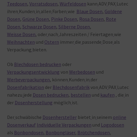
Teedosen
,
Vorratsdosen
,
Würfeldosen
kann
ADV
PAX
Lutec
ihren
Kunden
in
allen
Farben
wie
Blaue Dosen
,
Goldene
Dosen
,
Grüne Dosen
,
Pinke Dosen
,
Rosa Dosen
,
Rote
Dosen
,
Schwarze Dosen
,
Silberne Dosen
,
Weisse Dosen
, oder
nach
Jahreszeiten / Feiertagen
wie
Weihnachten
und
Ostern
immer
die
passende
Dose
als
Verpackung
bieten.
Ob
Blechdosen bedrucken
oder
Verpackungsentwicklung
von
Werbedosen
und
Werbeverpackungen
, können
Kunden
in
der
Dosenfabrikation
der
Blechdosenfabrik
von
ADV
PAX
Lutec
nahezu
jede
Dosen bedrucken
,
bestellen
und
kaufen
, die
in
der
Dosenherstellung
möglich
ist.
Der
schwäbische
Dosenhersteller
bietet
in
seinem
online
Dosenverkauf
Individuelle Verpackungen
und
Logodosen
als
Bonbondosen
,
Bonbongläser
,
Brötchendosen
,