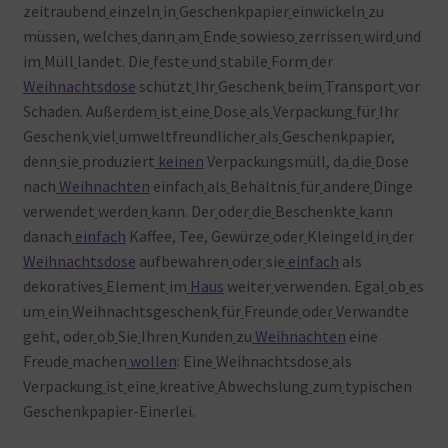
zeitraubend
einzeln
in
Geschenkpapier
einwickeln
zu
müssen, welches
dann
am
Ende
sowieso
zerrissen
wird
und
im
Müll
landet. Die
feste
und
stabile
Form
der
Weihnachtsdose
schützt
Ihr
Geschenk
beim
Transport
vor
Schaden. Außerdem
ist
eine
Dose
als
Verpackung
für
Ihr
Geschenk
viel
umweltfreundlicher
als
Geschenkpapier,
denn
sie
produziert
keinen
Verpackungsmüll, da
die
Dose
nach
Weihnachten
einfach
als
Behältnis
für
andere
Dinge
verwendet
werden
kann. Der
oder
die
Beschenkte
kann
danach
einfach
Kaffee, Tee, Gewürze
oder
Kleingeld
in
der
Weihnachtsdose
aufbewahren
oder
sie
einfach
als
dekoratives
Element
im
Haus
weiter
verwenden. Egal
ob
es
um
ein
Weihnachtsgeschenk
für
Freunde
oder
Verwandte
geht, oder
ob
Sie
Ihren
Kunden
zu
Weihnachten
eine
Freude
machen
wollen
: Eine
Weihnachtsdose
als
Verpackung
ist
eine
kreative
Abwechslung
zum
typischen
Geschenkpapier-Einerlei.