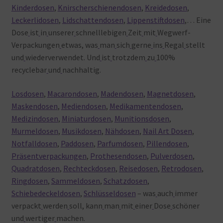
Kinderdosen
,
Knirscherschienendosen
,
Kreidedosen
,
Leckerlidosen
,
Lidschattendosen
,
Lippenstiftdosen
,… Eine
Dose
ist
in
unserer
schnelllebigen
Zeit
mit
Wegwerf-
Verpackungen
etwas, was
man
sich
gerne
ins
Regal
stellt
und
wiederverwendet. Und
ist
trotzdem
zu
100%
recyclebar
und
nachhaltig.
Losdosen
,
Macarondosen
,
Madendosen
,
Magnetdosen
,
Maskendosen
,
Mediendosen
,
Medikamentendosen
,
Medizindosen
,
Miniaturdosen
,
Munitionsdosen
,
Murmeldosen
,
Musikdosen
,
Nähdosen
,
Nail Art Dosen
,
Notfalldosen
,
Paddosen
,
Parfumdosen
,
Pillendosen
,
Präsentverpackungen
,
Prothesendosen
,
Pulverdosen
,
Quadratdosen
,
Rechteckdosen
,
Reisedosen
,
Retrodosen
,
Ringdosen
,
Sammeldosen
,
Schatzdosen
,
Schiebedeckeldosen
,
Schlüsseldosen
– was
auch
immer
verpackt
werden
soll, kann
man
mit
einer
Dose
schöner
und
wertiger
machen.