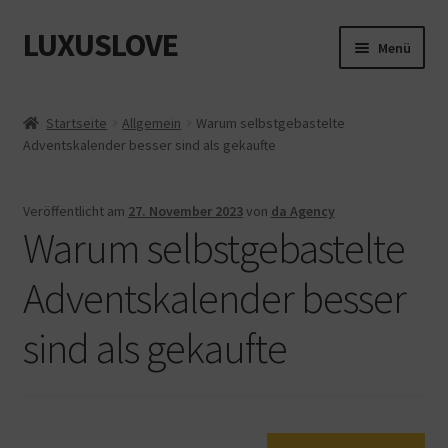
LUXUSLOVE
Zur
Zum
Menü
Navigation
Inhalt
springen
springen
Start
Startseite
Allgemein
Warum selbstgebastelte
Adventskalender besser sind als gekaufte
Cookie-Richtlinie (EU)
Datenschutz
Veröffentlicht am
27. November 2023
von
da Agency
Warum selbstgebastelte
Impressum
Adventskalender besser
Kasse
sind als gekaufte
Mein Konto
Shop