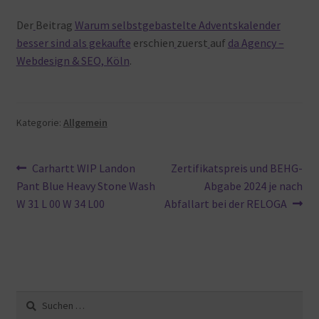
Der
Beitrag
Warum selbstgebastelte Adventskalender
besser sind als gekaufte
erschien
zuerst
auf
da Agency –
Webdesign & SEO, Köln
.
Kategorie:
Allgemein
Beitragsnavigation
Vorheriger
Nächster
Carhartt WIP Landon
Zertifikatspreis und BEHG-
Beitrag:
Beitrag:
Pant Blue Heavy Stone Wash
Abgabe 2024 je nach
W 31 L 00 W 34 L00
Abfallart bei der RELOGA
Suche
nach: