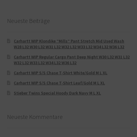
Neueste Beiträge
Carhartt WIP Klondike “Mills“ Pant Stretch Mid Used Wash
W28 L32 W30 L32 W31 L32 W32 L32 W33 L32 W34 L32 W36 L32
Carhartt WIP Regular Cargo Pant Deep Night W30 L32 W31 L32
W32 L32 W33 L32 W34 L32 W36 L32
Carhartt WIP S/S Chase T-Shirt White/Gold M L XL
Carhartt WIP S/S Chase T-Shirt Leaf/Gold M L XL
Stieber Twins Special Hoody Dark Navy M L XL
Neueste Kommentare