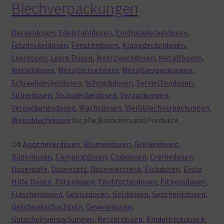
Blechverpackungen
Deckeldosen
,
Edelstahldosen
,
Eindrückdeckeldosen
,
Falzdeckeldosen
,
Fensterdosen
,
Klappdeckeldosen
,
Leerdosen
,
Leere Dosen
,
Mehrzweckdosen
,
Metallboxen
,
Metalldosen
,
Metallschachteln
,
Metallverpackungen
,
Schraubdeckeldosen
,
Schraubdosen
,
Serviettendosen
,
Silberdosen
,
Stülpdeckeldosen
,
Verpackungen
,
Verpackungsdosen
,
Wachsdosen
,
Weißblechverpackungen
,
Weissblechdosen
für
alle
Branchen
und
Produkte.
Ob
Apothekerdosen
,
Blumendosen
,
Brillendosen
,
Bügeldosen
,
Campingdosen
,
Clubdosen
,
Cremedosen
,
Dosensafe
,
Dosensets
,
Dosenversteck
,
Elchdosen
,
Erste
Hilfe Dosen
,
Filterdosen
,
Fischfutterdosen
,
Fitnessdosen
,
Flaschendosen
,
Gebissdosen
,
Gelddosen
,
Geschenkdosen
,
Geschenkschachteln
,
Gewinndosen
,
Gutscheinverpackungen
,
Kerzendosen
,
Kinderbrotdosen
,