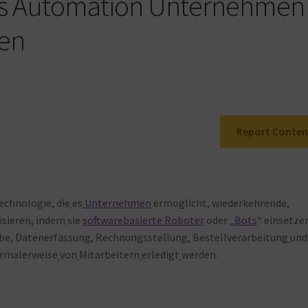
ss Automation Unternehmen
ken
Report Conten
echnologie, die
es
Unternehmen
ermöglicht, wiederkehrende,
sieren, indem
sie
softwarebasierte Roboter
oder „
Bots
“ einsetze
e, Datenerfassung, Rechnungsstellung, Bestellverarbeitung
und
rmalerweise
von
Mitarbeitern
erledigt
werden.