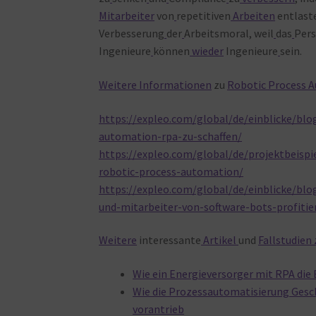
Mitarbeiter
von
repetitiven
Arbeiten
entlast
Verbesserung
der
Arbeitsmoral, weil
das
Per
Ingenieure
können
wieder
Ingenieure
sein.
Weitere
Informationen
zu
Robotic Process 
https://expleo.com/global/de/einblicke/bl
automation-rpa-zu-schaffen/
https://expleo.com/global/de/projektbeisp
robotic-process-automation/
https://expleo.com/global/de/einblicke/bl
und-mitarbeiter-von-software-bots-profitie
Weitere
interessante
Artikel
und
Fallstudien
Wie ein Energieversorger mit RPA die
Wie die Prozessautomatisierung Gesc
vorantrieb