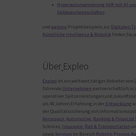
Hyperautomatisierung hilft mit KI un
Geldwäschegeschäften
und
weitere
Projektbeispiele
zur
Digitalen T
Künstliche Intelligenz & Robotik
finden
Sie
a
Über
Expleo
Expleo
ist
ein
weltweit
tätiger
Anbieter
von
führende
Unternehmen
partnerschaftlich
in
operativer
Spitzenleistungen
und
zukunftssi
als
40
Jahren
Erfahrung
in
der
Entwicklung
k
der
Qualitätssicherung
von
Informationssyst
Aerospace
,
Automotive
,
Banking & Financial
Sciences,
Insurance
,
Rail & Transportation
u
sowie
Services
im
Bereich
Robotic Process A