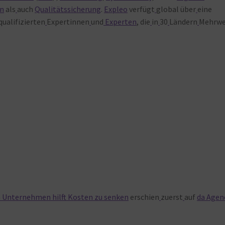
on
als
auch
Qualitätssicherung
.
Expleo
verfügt
global über
eine
ualifizierten
Expertinnen
und
Experten
, die
in
30
Ländern
Mehrwe
 Unternehmen hilft Kosten zu senken
erschien
zuerst
auf
da Agen