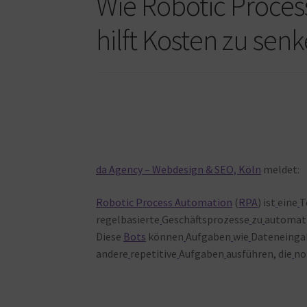
Wie Robotic Proce
hilft Kosten zu sen
da Agency – Webdesign & SEO, Köln
meldet:
Robotic Process Automation
(
RPA
) ist
eine
T
regelbasierte
Geschäftsprozesse
zu
automati
Diese
Bots
können
Aufgaben
wie
Dateneingab
andere
repetitive
Aufgaben
ausführen, die
no