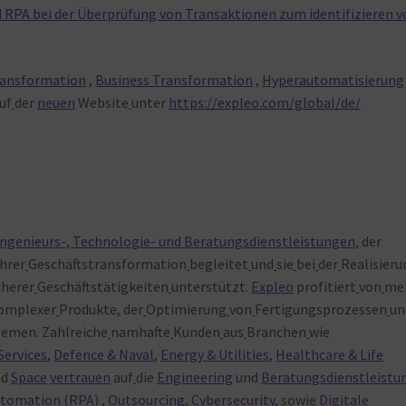
d RPA bei der Überprüfung von Transaktionen zum identifizieren v
ransformation
,
Business Transformation
,
Hyperautomatisierung
uf
der
neuen
Website
unter
https://expleo.com/global/de/
Ingenieurs-, Technologie- und Beratungsdienstleistungen
, der
ihrer
Geschäftstransformation
begleitet
und
sie
bei
der
Realisieru
cherer
Geschäftstätigkeiten
unterstützt.
Expleo
profitiert
von
me
omplexer
Produkte, der
Optimierung
von
Fertigungsprozessen
un
emen. Zahlreiche
namhafte
Kunden
aus
Branchen
wie
Services
,
Defence & Naval
,
Energy & Utilities
,
Healthcare & Life
nd
Space
vertrauen
auf
die
Engineering
und
Beratungsdienstleistu
utomation
(
RPA
) ,
Outsourcing
,
Cybersecurity
, sowie
Digitale