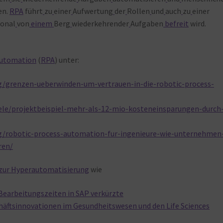
en.
RPA
führt
zu
einer
Aufwertung
der
Rollen
und
auch
zu
einer
sonal
von
einem
Berg
wiederkehrender
Aufgaben
befreit
wird.
Automation
(
RPA
) unter:
og/grenzen-ueberwinden-um-vertrauen-in-die-robotic-process-
iele/projektbeispiel-mehr-als-12-mio-kosteneinsparungen-durch
og/robotic-process-automation-fur-ingenieure-wie-unternehmen
ren/
 zur Hyperautomatisierung
wie
 Bearbeitungszeiten in SAP verkürzte
häftsinnovationen im Gesundheitswesen und den Life Sciences