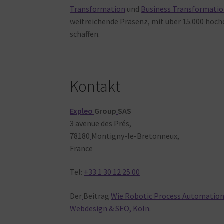
Transformation
und
Business Transformati
weitreichende
Präsenz, mit über
15.000
hochq
schaffen.
Kontakt
Expleo
Group
SAS
3
avenue
des
Prés,
78180
Montigny-le-Bretonneux,
France
Tel:
+33 1 30 12 25 00
Der
Beitrag
Wie Robotic Process Automation
Webdesign & SEO, Köln
.