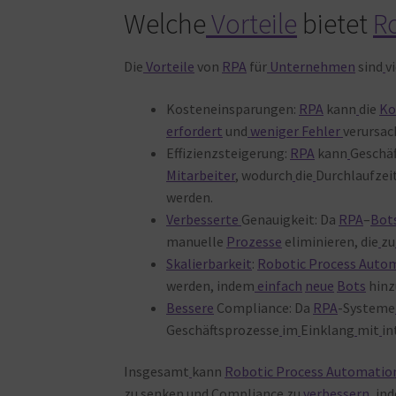
Welche
Vorteile
bietet
R
Die
Vorteile
von
RPA
für
Unternehmen
sind
v
Kosteneinsparungen:
RPA
kann
die
Ko
erfordert
und
weniger
Fehler
verursac
Effizienzsteigerung:
RPA
kann
Geschä
Mitarbeiter
, wodurch
die
Durchlaufzei
werden.
Verbesserte
Genauigkeit: Da
RPA
–
Bot
manuelle
Prozesse
eliminieren, die
zu
Skalierbarkeit
:
Robotic Process Auto
werden, indem
einfach
neue
Bots
hinz
Bessere
Compliance: Da
RPA
-Systeme
Geschäftsprozesse
im
Einklang
mit
in
Insgesamt
kann
Robotic Process Automatio
zu
senken
und
Compliance
zu
verbessern
, in