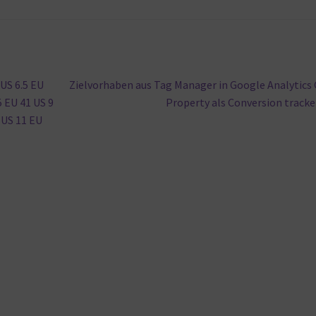
Nächster
 US 6.5 EU
Zielvorhaben aus Tag Manager in Google Analytics
Beitrag:
5 EU 41 US 9
Property als Conversion track
 US 11 EU