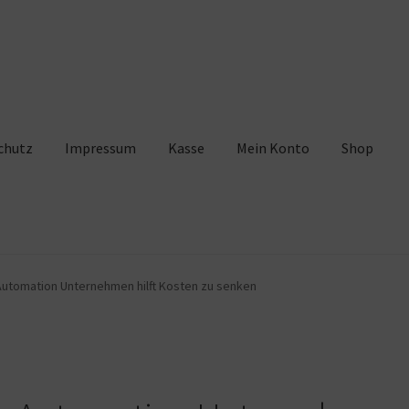
chutz
Impressum
Kasse
Mein Konto
Shop
pressum
Kasse
Mein Konto
Shop
Warenkorb
utomation Unternehmen hilft Kosten zu senken