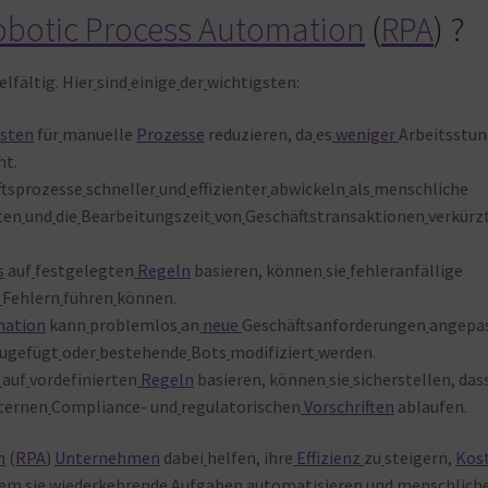
obotic Process Automation
(
RPA
) ?
ielfältig. Hier
sind
einige
der
wichtigsten:
sten
für
manuelle
Prozesse
reduzieren, da
es
weniger
Arbeitsstu
ht.
ftsprozesse
schneller
und
effizienter
abwickeln
als
menschliche
ten
und
die
Bearbeitungszeit
von
Geschäftstransaktionen
verkürz
s
auf
festgelegten
Regeln
basieren, können
sie
fehleranfällige
Fehlern
führen
können.
mation
kann
problemlos
an
neue
Geschäftsanforderungen
angepa
ugefügt
oder
bestehende
Bots
modifiziert
werden.
auf
vordefinierten
Regeln
basieren, können
sie
sicherstellen, das
ternen
Compliance- und
regulatorischen
Vorschriften
ablaufen.
n
(
RPA
)
Unternehmen
dabei
helfen, ihre
Effizienz
zu
steigern,
Kos
dem
sie
wiederkehrende
Aufgaben
automatisieren
und
menschlich