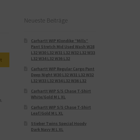
Neueste Beiträge
Carhartt WIP Klondike “Mills“
Pant Stretch Mid Used Wash W28
L32 W30 L32 W31 L32 W32 L32 W33
L32 W34 L32 W36 L32
t
Carhartt WIP Regular Cargo Pant
Deep Night W30 L32 W31 L32 W32
L32 W33 L32 W34 L32 W36 L32
Carhartt WIP S/S Chase T-Shirt
White/Gold M L XL
n.
Carhartt WIP S/S Chase T-Shirt
Leaf/Gold M L XL
Stieber Twins Special Hoody
Dark Navy M L XL