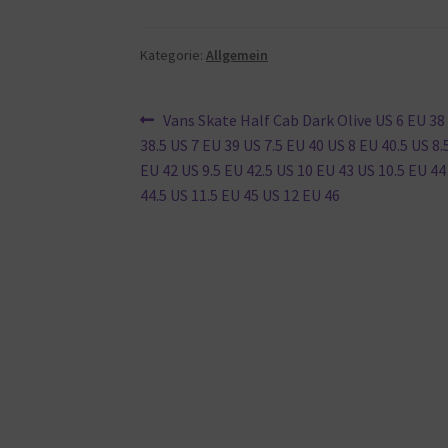
Kategorie:
Allgemein
Beitragsnavigation
Vorheriger
Vans Skate Half Cab Dark Olive US 6 EU 38
Beitrag:
38.5 US 7 EU 39 US 7.5 EU 40 US 8 EU 40.5 US 8.
EU 42 US 9.5 EU 42.5 US 10 EU 43 US 10.5 EU 44
44.5 US 11.5 EU 45 US 12 EU 46