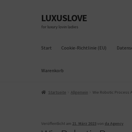
LUXUSLOVE
Zur
Zum
Navigation
Inhalt
for luxury lovin ladies
springen
springen
Start
Cookie-Richtlinie (EU)
Datens
Warenkorb
Start
Cookie-Richtlinie (EU)
Datenschutz
Im
Startseite
Allgemein
Wie Robotic Process A
Veröffentlicht am
21. März 2023
von
da Agency