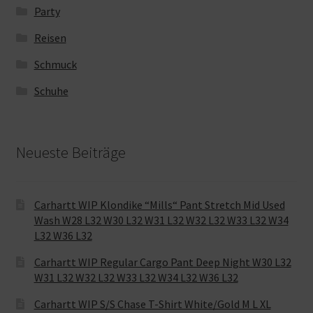
Party
Reisen
Schmuck
Schuhe
Neueste Beiträge
Carhartt WIP Klondike “Mills“ Pant Stretch Mid Used
Wash W28 L32 W30 L32 W31 L32 W32 L32 W33 L32 W34
L32 W36 L32
Carhartt WIP Regular Cargo Pant Deep Night W30 L32
W31 L32 W32 L32 W33 L32 W34 L32 W36 L32
Carhartt WIP S/S Chase T-Shirt White/Gold M L XL