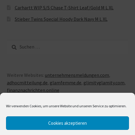
Carhartt WIP S/S Chase T-Shirt Leaf/Gold M L XL
Stieber Twins Special Hoody Dark Navy M L XL
Suche
nach:
Weitere Websites:
unternehmensmeldungen.com
,
adhocmitteilung.de
,
glamfemme.de
,
glimityglamity.com
,
finanznachrichten.online
Wir verwenden Cookies, um unsere Website und unseren Service zu optimieren.
Cookies akzeptieren
© LUXUSLOVE 2026