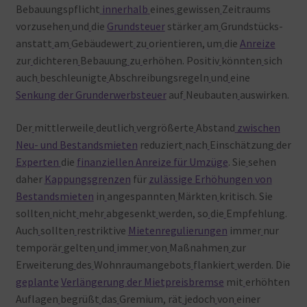
Bebauungspflicht
innerhalb
eines
gewissen
Zeitraums
vorzusehen
und
die
Grundsteuer
stärker
am
Grundstücks-
anstatt
am
Gebäudewert
zu
orientieren, um
die
Anreize
zur
dichteren
Bebauung
zu
erhöhen. Positiv
könnten
sich
auch
beschleunigte
Abschreibungsregeln
und
eine
Senkung der Grunderwerbsteuer
auf
Neubauten
auswirken.
Der
mittlerweile
deutlich
vergrößerte
Abstand
zwischen
Neu- und Bestandsmieten
reduziert
nach
Einschätzung
der
Experten
die
finanziellen Anreize für Umzüge
. Sie
sehen
daher
Kappungsgrenzen
für
zulässige Erhöhungen von
Bestandsmieten
in
angespannten
Märkten
kritisch. Sie
sollten
nicht
mehr
abgesenkt
werden, so
die
Empfehlung.
Auch
sollten
restriktive
Mietenregulierungen
immer
nur
temporär
gelten
und
immer
von
Maßnahmen
zur
Erweiterung
des
Wohnraumangebots
flankiert
werden. Die
geplante
Verlängerung der Mietpreisbremse
mit
erhöhten
Auflagen
begrüßt
das
Gremium, rät
jedoch
von
einer