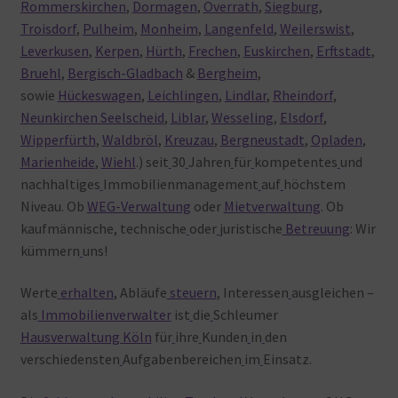
Rommerskirchen
,
Dormagen
,
Overrath
,
Siegburg
,
Troisdorf
,
Pulheim
,
Monheim
,
Langenfeld
,
Weilerswist
,
Leverkusen
,
Kerpen
,
Hürth
,
Frechen
,
Euskirchen
,
Erftstadt
,
Bruehl
,
Bergisch-Gladbach
&
Bergheim
,
sowie
Hückeswagen
,
Leichlingen
,
Lindlar
,
Rheindorf
,
Neunkirchen Seelscheid
,
Liblar
,
Wesseling
,
Elsdorf
,
Wipperfürth
,
Waldbröl
,
Kreuzau
,
Bergneustadt
,
Opladen
,
Marienheide
,
Wiehl
.) seit
30
Jahren
für
kompetentes
und
nachhaltiges
Immobilienmanagement
auf
höchstem
Niveau. Ob
WEG-Verwaltung
oder
Mietverwaltung
. Ob
kaufmännische, technische
oder
juristische
Betreuung
: Wir
kümmern
uns!
Werte
erhalten
, Abläufe
steuern
, Interessen
ausgleichen –
als
Immobilienverwalter
ist
die
Schleumer
Hausverwaltung Köln
für
ihre
Kunden
in
den
verschiedensten
Aufgabenbereichen
im
Einsatz.