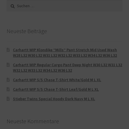
Suche
nach:
Neueste Beiträge
Carhartt WIP Klondike “Mills“ Pant Stretch Mid Used Wash
W28 L32 W30 L32 W31 L32 W32 L32 W33 L32 W34 L32 W36 L32
Carhartt WIP Regular Cargo Pant Deep Night W30 L32 W31 L32
W32 L32 W33 L32 W34 L32 W36 L32
Carhartt WIP S/S Chase T-Shirt White/Gold M L XL
Carhartt WIP S/S Chase T-Shirt Leaf/Gold M L XL
Stieber Twins Special Hoody Dark Navy M L XL
Neueste Kommentare