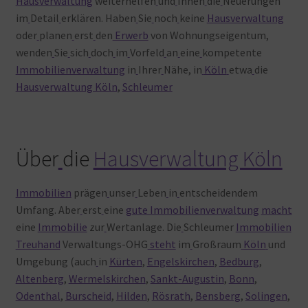
Hausverwaltung
weiterhelfen
und
Ihnen
die
Neuerungen
im
Detail
erklären. Haben
Sie
noch
keine
Hausverwaltung
oder
planen
erst
den
Erwerb
von Wohnungseigentum,
wenden
Sie
sich
doch
im
Vorfeld
an
eine
kompetente
Immobilienverwaltung
in
Ihrer
Nähe, in
Köln
etwa
die
Hausverwaltung Köln
,
Schleumer
Über
die
Hausverwaltung Köln
Immobilien
prägen
unser
Leben
in
entscheidendem
Umfang. Aber
erst
eine
gute Immobilienverwaltung
macht
eine
Immobilie
zur
Wertanlage. Die
Schleumer
Immobilien
Treuhand
Verwaltungs-OHG
steht
im
Großraum
Köln
und
Umgebung (auch
in
Kürten
,
Engelskirchen
,
Bedburg
,
Altenberg
,
Wermelskirchen
,
Sankt-Augustin
,
Bonn
,
Odenthal
,
Burscheid
,
Hilden
,
Rösrath
,
Bensberg
,
Solingen
,