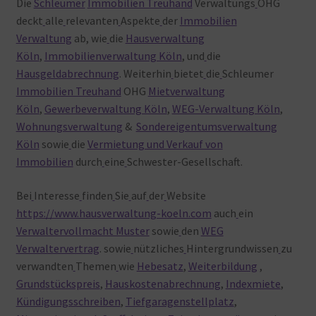
Die
Schleumer
Immobilien Treuhand
Verwaltungs
OHG
deckt
alle
relevanten
Aspekte
der
Immobilien
Verwaltung
ab, wie
die
Hausverwaltung
Köln
,
Immobilienverwaltung Köln
, und
die
Hausgeldabrechnung
. Weiterhin
bietet
die
Schleumer
Immobilien Treuhand
OHG
Mietverwaltung
Köln
,
Gewerbeverwaltung Köln
,
WEG-Verwaltung Köln
,
Wohnungsverwaltung
&
Sondereigentumsverwaltung
Köln
sowie
die
Vermietung und Verkauf von
Immobilien
durch
eine
Schwester-Gesellschaft.
Bei
Interesse
finden
Sie
auf
der
Website
https://www.hausverwaltung-koeln.com
auch
ein
Verwaltervollmacht Muster
sowie
den
WEG
Verwaltervertrag
. sowie
nützliches
Hintergrundwissen
zu
verwandten
Themen
wie
Hebesatz
,
Weiterbildung
,
Grundstückspreis
,
Hauskostenabrechnung
,
Indexmiete
,
Kündigungsschreiben
,
Tiefgaragenstellplatz
,