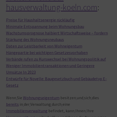
hausverwaltung-koeln.com
:
Preise für Haushaltsenergie rückläufig
Minimale Entspannung beim Wohnungsbau
Wachstumsprognose halbiert Wirtschaftsweise – fordern
Stärkung des Wohnungsneubaus
Daten zur Leistbarkeit von Wohneigentum
Hängepartie bei wichtigen Gesetzesvorhaben
Verbände rufen zu Kurswechsel bei Wohnungspolitik auf
Weniger Immobilientransaktionen und Geringere
Umsätze In 2023
Entwürfe für Novelle: Baugesetzbuch und Gebäudetyp E-
Gesetz
Wenn
Sie
Wohnungseigentum
besitzen
und
sich
dies
bereits
in
der
Verwaltung
durch
eine
Immobilienverwaltung
befindet, kann
Ihnen
Ihre