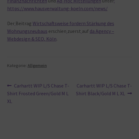
Finanznachrichten
und
Ad-Hoc Mitteilungen
unter
:
https://www.hausverwaltung-koeln.com/news/
Der
Beitrag
Wirtschaftsweise fordern Stärkung des
Wohnungsneubaus
erschien
zuerst
auf
da Agency –
Webdesign & SEO, Köln
.
Kategorie:
Allgemein
Beitragsnavigation
Vorheriger
Nächster
Carhartt WIP L/S Chase T-
Carhartt WIP L/S Chase T-
Beitrag:
Beitrag:
Shirt Frosted Green/Gold M L
Shirt Black/Gold M L XL
XL