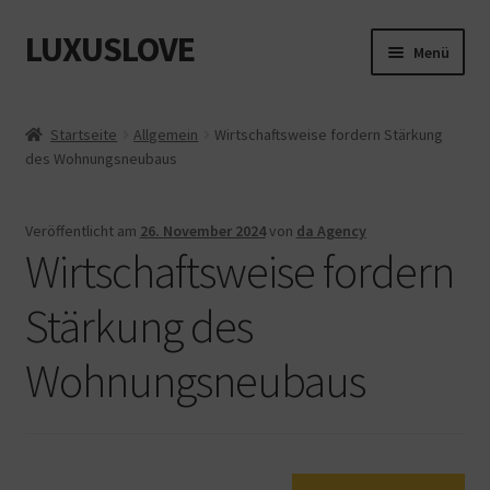
LUXUSLOVE
Zur
Zum
Menü
Navigation
Inhalt
springen
springen
Start
Startseite
Allgemein
Wirtschaftsweise fordern Stärkung
des Wohnungsneubaus
Cookie-Richtlinie (EU)
Datenschutz
Veröffentlicht am
26. November 2024
von
da Agency
Wirtschaftsweise fordern
Impressum
Stärkung des
Kasse
Wohnungsneubaus
Mein Konto
Shop