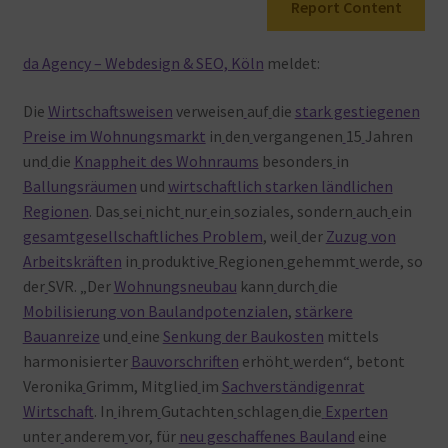
Report Content
Warenkorb
da Agency – Webdesign & SEO, Köln
meldet:
Die
Wirtschaftsweisen
verweisen
auf
die
stark gestiegenen
Preise im Wohnungsmarkt
in
den
vergangenen
15
Jahren
und
die
Knappheit des Wohnraums
besonders
in
Ballungsräumen
und
wirtschaftlich starken ländlichen
Regionen
. Das
sei
nicht
nur
ein
soziales, sondern
auch
ein
gesamtgesellschaftliches Problem
, weil
der
Zuzug von
Arbeitskräften
in
produktive
Regionen
gehemmt
werde, so
der
SVR. „Der
Wohnungsneubau
kann
durch
die
Mobilisierung von Baulandpotenzialen
,
stärkere
Bauanreize
und
eine
Senkung der Baukosten
mittels
harmonisierter
Bauvorschriften
erhöht
werden“, betont
Veronika
Grimm, Mitglied
im
Sachverständigenrat
Wirtschaft
. In
ihrem
Gutachten
schlagen
die
Experten
unter
anderem
vor, für
neu geschaffenes Bauland
eine