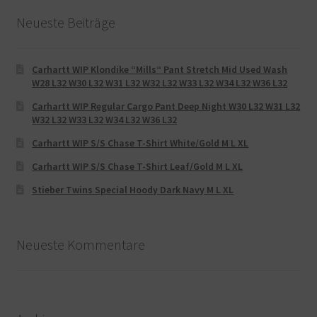
Neueste Beiträge
Carhartt WIP Klondike “Mills“ Pant Stretch Mid Used Wash
W28 L32 W30 L32 W31 L32 W32 L32 W33 L32 W34 L32 W36 L32
Carhartt WIP Regular Cargo Pant Deep Night W30 L32 W31 L32
W32 L32 W33 L32 W34 L32 W36 L32
Carhartt WIP S/S Chase T-Shirt White/Gold M L XL
Carhartt WIP S/S Chase T-Shirt Leaf/Gold M L XL
Stieber Twins Special Hoody Dark Navy M L XL
Neueste Kommentare