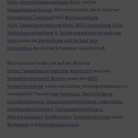
Köln
,
Immobilienverwaltung Köln
, und
die
Hausgeldabrechnung
. Weiterhin
bietet
die
Schleumer
Immobilien Treuhand
OHG
Mietverwaltung
Köln
,
Gewerbeverwaltung Köln
,
WEG-Verwaltung Köln
,
Wohnungsverwaltung
&
Sondereigentumsverwaltung
Köln
sowie
die
Vermietung und Verkauf von
Immobilien
durch
eine
Schwester-Gesellschaft.
Bei
Interesse
finden
Sie
auf
der
Website
https://www.hausverwaltung-koeln.com
auch
ein
Verwaltervollmacht Muster
sowie
den
WEG
Verwaltervertrag
. sowie
nützliches
Hintergrundwissen
zu
verwandten
Themen
wie
Hebesatz
,
Weiterbildung
,
Grundstückspreis
,
Hauskostenabrechnung
,
Indexmiete
,
Kündigungsschreiben
,
Tiefgaragenstellplatz
,
Mietpreisspiegel
,
Staffelmiete
,
Zeitmietverträge
sowie
Wohngeld
und
Wohngeldanspruch
.