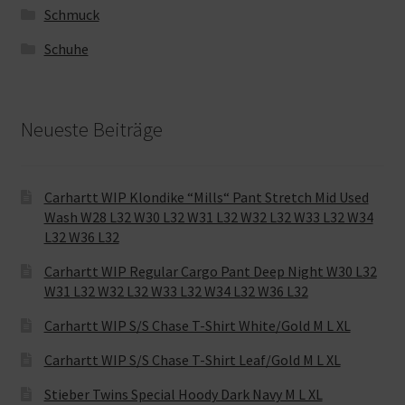
Schmuck
Schuhe
Neueste Beiträge
Carhartt WIP Klondike “Mills“ Pant Stretch Mid Used
Wash W28 L32 W30 L32 W31 L32 W32 L32 W33 L32 W34
L32 W36 L32
Carhartt WIP Regular Cargo Pant Deep Night W30 L32
W31 L32 W32 L32 W33 L32 W34 L32 W36 L32
Carhartt WIP S/S Chase T-Shirt White/Gold M L XL
Carhartt WIP S/S Chase T-Shirt Leaf/Gold M L XL
Stieber Twins Special Hoody Dark Navy M L XL