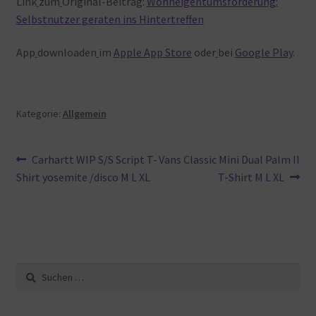
Link
zum
Original-Beitrag:
Wohneigentumsförderung:
Selbstnutzer geraten ins Hintertreffen
App
downloaden
im
Apple App Store
oder
bei
Google Play
.
Kategorie:
Allgemein
Beitragsnavigation
Vorheriger
Nächster
Carhartt WIP S/S Script T-
Vans Classic Mini Dual Palm II
Beitrag:
Beitrag:
Shirt yosemite /disco M L XL
T-Shirt M L XL
Suche
nach: