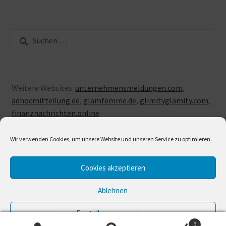
Suche
nach:
Weitere Websites:
unternehmensmeldungen.com
,
adhocmitteilung.de
,
glamfemme.de
,
glimityglamity.com
,
finanznachrichten.online
Wir verwenden Cookies, um unsere Website und unseren Service zu optimieren.
Cookies akzeptieren
© LUXUSLOVE 2026
Erstellt mit Storefront & WooCommerce
.
Ablehnen
Einstellungen anzeigen
0