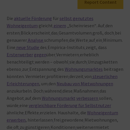
Report Content
Warenkorb
Die
aktuelle Förderung
für
selbst genutztes
Wohneigentum
gleicht
einem
„Scheinriesen“. Auf
den
ersten
Blick
erscheint
das
Gesamtvolumen
groß, doch
bei
genauerer
Analyse
schrumpfen
die
Werte
auf
ein
Minimum.
Eine
neue
Studie
des
Empirica-Instituts
zeigt, dass
Ersterwerber
gegen
über
Vermietern
erheblich
benachteiligt
werden – obwohl
sie
durch
Umzugsketten
ebenso
zur
Entspannung
des
Wo
hnungsmarktes
beitragen
könnten. Vermieter
profitieren
derzeit
von
steuerlichen
Erleichterungen
, um
den
Neubau von Mietwohnungen
anzukurbeln. Doch
während
diese
Maßnahmen
das
Angebot
auf
dem
Wohnungsmarkt
verbessern
sollen,
würde
eine
vergleichbare Förderung für Selbstnutzer
ähnliche
Effekte
erzielen. Haushalte, die
Wohneigentum
erwerben
, hinterlassen
frei
gewordene
Mietwohnungen,
die
oft
zu
günstigeren
Konditionen
weitervermietet