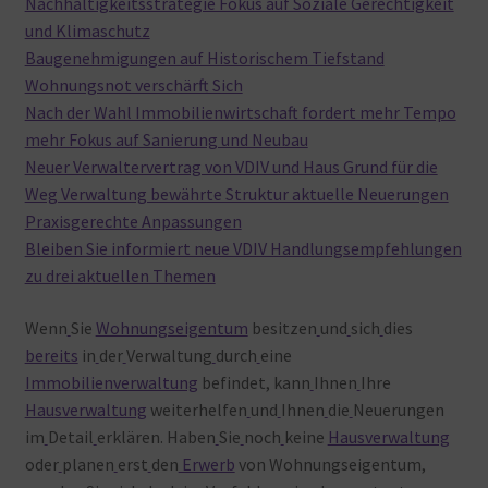
Nachhaltigkeitsstrategie Fokus auf Soziale Gerechtigkeit
und Klimaschutz
Baugenehmigungen auf Historischem Tiefstand
Wohnungsnot verschärft Sich
Nach der Wahl Immobilienwirtschaft fordert mehr Tempo
mehr Fokus auf Sanierung und Neubau
Neuer Verwaltervertrag von VDIV und Haus Grund für die
Weg Verwaltung bewährte Struktur aktuelle Neuerungen
Praxisgerechte Anpassungen
Bleiben Sie informiert neue VDIV Handlungsempfehlungen
zu drei aktuellen Themen
Wenn
Sie
Wohnungseigentum
besitzen
und
sich
dies
bereits
in
der
Verwaltung
durch
eine
Immobilienverwaltung
befindet, kann
Ihnen
Ihre
Hausverwaltung
weiterhelfen
und
Ihnen
die
Neuerungen
im
Detail
erklären. Haben
Sie
noch
keine
Hausverwaltung
oder
planen
erst
den
Erwerb
von Wohnungseigentum,