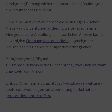
durch
mehr
Planungssicherheit, ausreichend
Bauland
und
ein
vereinfachtes
Baurecht.
Ohne
eine
Kurskorrektur
droht
die
Schieflage
zwischen
Mieter
- und
Eigentümerförderung
weiter
zuzunehmen.
Eine
gerechtere
Verteilung
der
staatlichen
Anreize
könnte
sowohl
den
Wohnungsbau ankurbeln
als
auch
mehr
Haushalten
die
Chance
auf
Eigentum
ermöglichen.
Mehr
News
vom
VDIV
und
zur
Immobilienverwaltung
unter
https://www.hausverwalt
ung-koeln.com/news/
Link
zur
Originalmeldung:
https://www.hausverwaltung-
koeln.com/wohneigentumsfoerderung-selbstnutzer-
geraten-ins-hintertreffen/