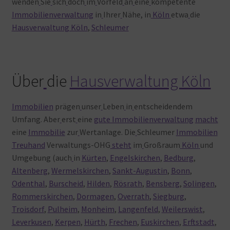
wenden
Sie
sich
doch
im
Vorfeld
an
eine
kompetente
Immobilienverwaltung
in
Ihrer
Nähe, in
Köln
etwa
die
Hausverwaltung Köln
,
Schleumer
Über
die
Hausverwaltung Köln
Immobilien
prägen
unser
Leben
in
entscheidendem
Umfang. Aber
erst
eine
gute Immobilienverwaltung
macht
eine
Immobilie
zur
Wertanlage. Die
Schleumer
Immobilien
Treuhand
Verwaltungs-OHG
steht
im
Großraum
Köln
und
Umgebung (auch
in
Kürten
,
Engelskirchen
,
Bedburg
,
Altenberg
,
Wermelskirchen
,
Sankt-Augustin
,
Bonn
,
Odenthal
,
Burscheid
,
Hilden
,
Rösrath
,
Bensberg
,
Solingen
,
Rommerskirchen
,
Dormagen
,
Overrath
,
Siegburg
,
Troisdorf
,
Pulheim
,
Monheim
,
Langenfeld
,
Weilerswist
,
Leverkusen
,
Kerpen
,
Hürth
,
Frechen
,
Euskirchen
,
Erftstadt
,