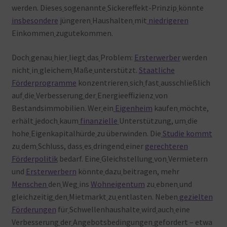
werden. Dieses
sogenannte
Sickereffekt-Prinzip
könnte
insbesondere
jüngeren
Haushalten
mit
niedrigeren
Einkommen
zugutekommen.
Doch
genau
hier
liegt
das
Problem:
Ersterwerber
werden
nicht
in
gleichem
Maße
unterstützt.
Staatliche
Förderprogramme
konzentrieren
sich
fast
ausschließlich
auf
die
Verbesserung
der
Energieeffizienz
von
Bestandsimmobilien. Wer
ein
Eigenheim
kaufen
möchte,
erhält
jedoch
kaum
finanzielle
Unterstützung, um
die
hohe
Eigenkapitalhürde
zu überwinden. Die
Studie
kommt
zu
dem
Schluss, dass
es
dringend
einer
gerechteren
Förderpolitik
bedarf. Eine
Gleichstellung
von
Vermietern
und
Ersterwerbern
könnte
dazu
beitragen, mehr
Menschen
den
Weg
ins
Wohneigentum
zu
ebnen
und
gleichzeitig
den
Mietmarkt
zu
entlasten. Neben
gezielten
Förderungen
für
Schwellenhaushalte
wird
auch
eine
Verbesserung
der
Angebotsbedingungen
gefordert – etwa