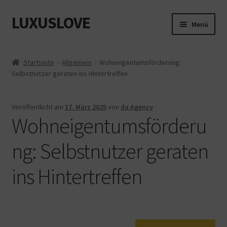
LUXUSLOVE
Zur
Zum
Menü
Navigation
Inhalt
springen
springen
Start
Startseite
Allgemein
Wohneigentumsförderung:
Selbstnutzer geraten ins Hintertreffen
Cookie-Richtlinie (EU)
Datenschutz
Veröffentlicht am
17. März 2025
von
da Agency
Wohneigentumsförderu
Impressum
ng: Selbstnutzer geraten
Kasse
ins Hintertreffen
Mein Konto
Shop