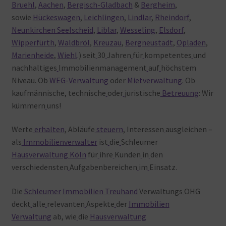
Bruehl
,
Aachen
,
Bergisch-Gladbach
&
Bergheim
,
sowie
Hückeswagen
,
Leichlingen
,
Lindlar
,
Rheindorf
,
Neunkirchen Seelscheid
,
Liblar
,
Wesseling
,
Elsdorf
,
Wipperfürth
,
Waldbröl
,
Kreuzau
,
Bergneustadt
,
Opladen
,
Marienheide
,
Wiehl
.) seit
30
Jahren
für
kompetentes
und
nachhaltiges
Immobilienmanagement
auf
höchstem
Niveau. Ob
WEG-Verwaltung
oder
Mietverwaltung
. Ob
kaufmännische, technische
oder
juristische
Betreuung
: Wir
kümmern
uns!
Werte
erhalten
, Abläufe
steuern
, Interessen
ausgleichen –
als
Immobilienverwalter
ist
die
Schleumer
Hausverwaltung Köln
für
ihre
Kunden
in
den
verschiedensten
Aufgabenbereichen
im
Einsatz.
Die
Schleumer
Immobilien Treuhand
Verwaltungs
OHG
deckt
alle
relevanten
Aspekte
der
Immobilien
Verwaltung
ab, wie
die
Hausverwaltung