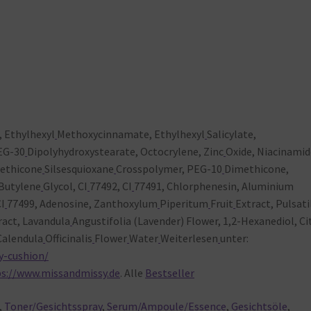
, Ethylhexyl
Methoxycinnamate, Ethylhexyl
Salicylate,
EG-30
Dipolyhydroxystearate, Octocrylene, Zinc
Oxide, Niacinamid
ethicone
Silsesquioxane
Crosspolymer, PEG-10
Dimethicone,
 Butylene
Glycol, CI
77492, CI
77491, Chlorphenesin, Aluminium
CI
77499, Adenosine, Zanthoxylum
Piperitum
Fruit
Extract, Pulsati
ract, Lavandula
Angustifolia (Lavender) Flower, 1,2-Hexanediol, Cit
Calendula
Officinalis
Flower
Water
Weiterlesen
unter:
y-cushion/
ps://www.missandmissy.de
. Alle
Bestseller
,
Toner/Gesichtsspray
,
Serum/Ampoule/Essence
,
Gesichtsöle
,