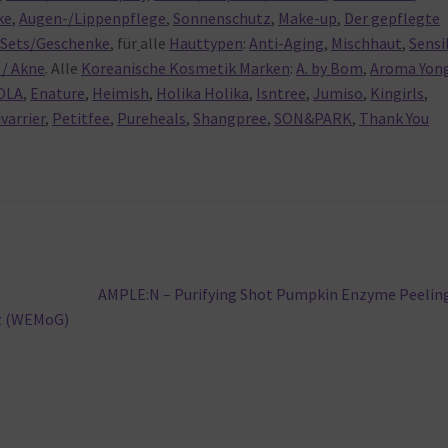
ke
,
Augen-/Lippenpflege
,
Sonnenschutz
,
Make-up
,
Der gepflegte
,
Sets/Geschenke
, für
alle
Hauttypen
:
Anti-Aging
,
Mischhaut
,
Sensi
/ Akne
. Alle
Koreanische Kosmetik Marken
:
A. by Bom
,
Aroma Yon
OLA
,
Enature
,
Heimish
,
Holika Holika
,
Isntree
,
Jumiso
,
Kingirls
,
ivarrier
,
Petitfee
,
Pureheals
,
Shangpree
,
SON&PARK
,
Thank You
Nächster
AMPLE:N – Purifying Shot Pumpkin Enzyme Peelin
Beitrag:
z (WEMoG)