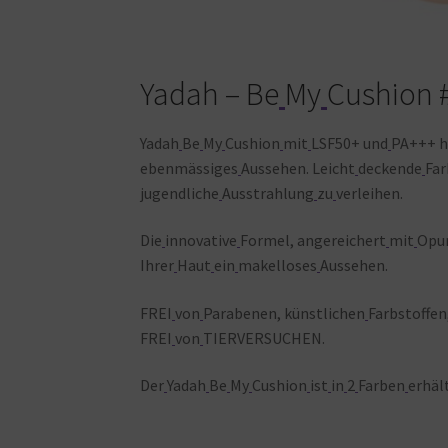
Yadah – Be
My
Cushion 
Yadah
Be
My
Cushion
mit
LSF50+ und
PA+++ h
ebenmässiges
Aussehen. Leicht
deckende
Fa
jugendliche
Ausstrahlung
zu
verleihen.
Die
innovative
Formel, angereichert
mit
Opu
Ihrer
Haut
ein
makelloses
Aussehen.
FREI
von
Parabenen, künstlichen
Farbstoffe
FREI
von
TIERVERSUCHEN.
Der
Yadah
Be
My
Cushion
ist
in
2
Farben
erhält