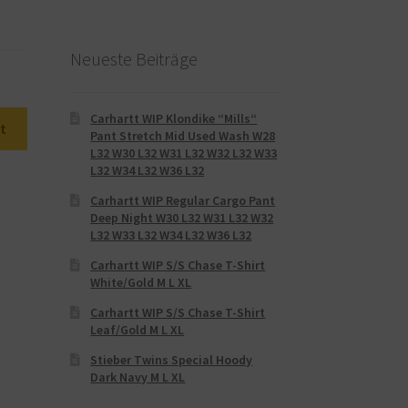
Neueste Beiträge
Carhartt WIP Klondike “Mills“
t
Pant Stretch Mid Used Wash W28
L32 W30 L32 W31 L32 W32 L32 W33
L32 W34 L32 W36 L32
Carhartt WIP Regular Cargo Pant
Deep Night W30 L32 W31 L32 W32
L32 W33 L32 W34 L32 W36 L32
Carhartt WIP S/S Chase T-Shirt
White/Gold M L XL
Carhartt WIP S/S Chase T-Shirt
Leaf/Gold M L XL
Stieber Twins Special Hoody
Dark Navy M L XL