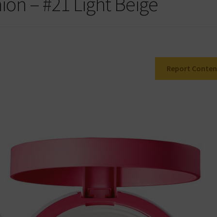
ion – #21 Light Beige
Report Conten