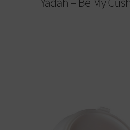
Yadah – Be My Cush