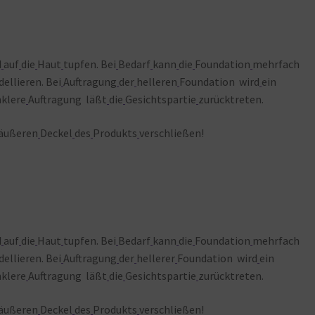
d
auf
die
Haut
tupfen. Bei
Bedarf
kann
die
Foundation
mehrfach
ellieren. Bei
Auftragung
der
helleren
Foundation wird
ein
nklere
Auftragung läßt
die
Gesichtspartie
zurücktreten.
äußeren
Deckel
des
Produkts
verschließen!
d
auf
die
Haut
tupfen. Bei
Bedarf
kann
die
Foundation
mehrfach
ellieren. Bei
Auftragung
der
hellerer
Foundation wird
ein
nklere
Auftragung läßt
die
Gesichtspartie
zurücktreten.
äußeren
Deckel
des
Produkts
verschließen!