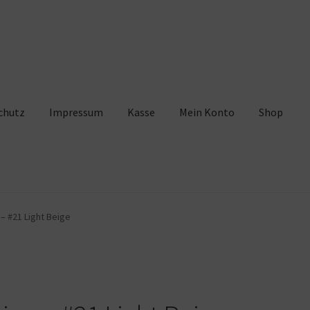
chutz
Impressum
Kasse
Mein Konto
Shop
pressum
Kasse
Mein Konto
Shop
Warenkorb
– #21 Light Beige