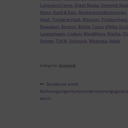
Lotionen/Creme
,
Sheet Maske
,
Sleeping Mas
Mann
,
Hand & Fuss
,
Reisegrösse/Accessories
Haut
,
Trockene Haut
,
Mitesser
,
Problemhaut 
Beaudiani
,
Benton
,
Blithe
,
Cosrx
,
d’Alba
,
Dr.L
Leegeehaam
,
Lindsay
,
Miss&Missy
,
Missha
,
Ol
Farmer
,
TIA’M
,
Unitouch
,
Whamisa
,
Yadah
.
Kategorie:
Kosmetik
Beitragsnavigation
Vorheriger
Bundesrat winkt
Beitrag:
Wohnungseigentumsmodernisierungsgeset
durch