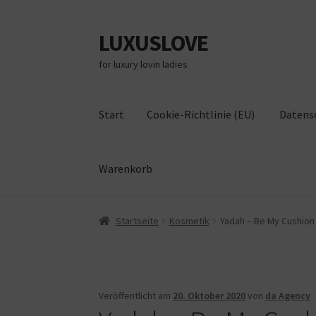
LUXUSLOVE
Zur
Zum
Navigation
Inhalt
for luxury lovin ladies
springen
springen
Start
Cookie-Richtlinie (EU)
Datens
Warenkorb
Start
Cookie-Richtlinie (EU)
Datenschutz
Im
Startseite
Kosmetik
Yadah – Be My Cushion 
Veröffentlicht am
20. Oktober 2020
von
da Agency