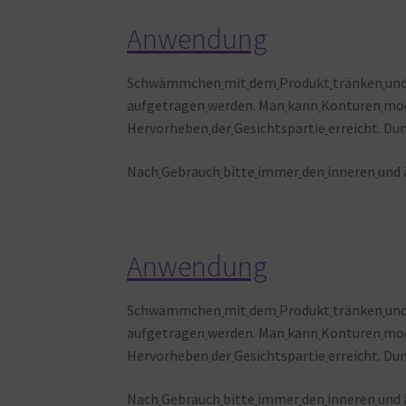
Anwendung
Schwämmchen
mit
dem
Produkt
tränken
un
aufgetragen
werden. Man
kann
Konturen
mod
Hervorheben
der
Gesichtspartie
erreicht. Du
Nach
Gebrauch
bitte
immer
den
inneren
und 
Anwendung
Schwämmchen
mit
dem
Produkt
tränken
un
aufgetragen
werden. Man
kann
Konturen
mod
Hervorheben
der
Gesichtspartie
erreicht. Du
Nach
Gebrauch
bitte
immer
den
inneren
und 