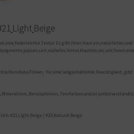
#21
Light
Beige
at
eine
federleichte
Textur. Es
gibt
Ihrer
Haut
ein
natürliches
und
rbpigmente
passen
sich
mühelos
Ihrem
Hautton
an, um
Ihnen
ein
ntia
Humifusa
Flower, für
eine
langanhaltende
Feuchtigkeit, gibt
n, Mineralölen, Benzophenon, Teerfarben
und
ist
selbstverständli
lich: #21
Light
Beige / #23
Natural
Beige