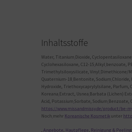
Inhaltsstoffe
Water, Titanium
Dioxide, Cyclopentasiloxane
Cyclohexasiloxane, C12-15
Alkyl
benzoate, P
Trimethylsiloxysilicate, Vinyl
Dimethicone/M
Quaternium-18
Bentonite, Sodium
Chloride,
Hydroxide, Triethoxycaprylylsilane, Parfum, 
Koreana
Extract, Usnea
Barbata (Lichen) Ext
Acid, Potassium
Sorbate, Sodium
Benzoate, 
https://www.missandmissy.de/product/be-m
Noch
mehr
Koreanische Kosmetik
unter
htt
,
Angebote
,
Hautpflege
,
Reinigung & Peeling