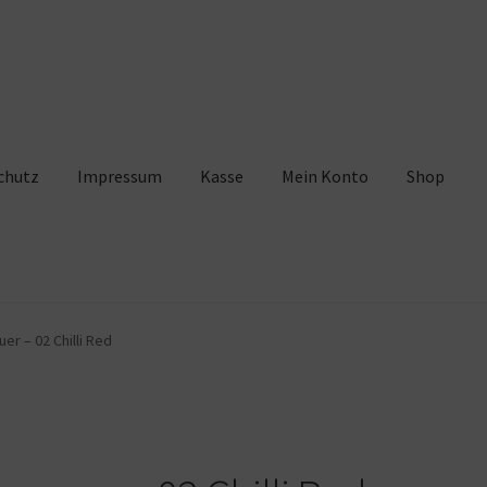
chutz
Impressum
Kasse
Mein Konto
Shop
pressum
Kasse
Mein Konto
Shop
Warenkorb
er – 02 Chilli Red