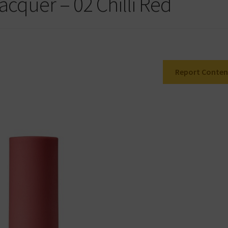
acquer – 02 Chilli Red
Report Conten