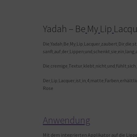
Yadah – Be
My
Lip
Lacqu
Die
Yadah
Be
My
Lip
Lacquer
zaubert
Dir
die
s
sanft
auf
der
Lippen
und
schenkt
sie
ein
lang
Die
cremige
Textur
klebt
nicht
und
fühlt
sich
Der
Lip
Lacquer
ist
in
4
matte
Farben
erhältli
Rose
Anwendung
Mit
dem
integrierten
Applikator
auf
die
Lipp