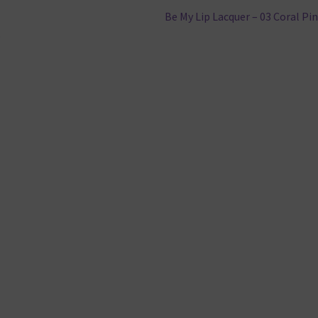
Nächster
Be My Lip Lacquer – 03 Coral Pi
Beitrag:
s