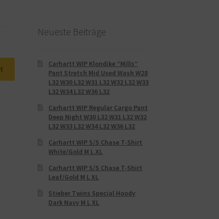
Neueste Beiträge
Carhartt WIP Klondike “Mills“
t
Pant Stretch Mid Used Wash W28
L32 W30 L32 W31 L32 W32 L32 W33
L32 W34 L32 W36 L32
Carhartt WIP Regular Cargo Pant
Deep Night W30 L32 W31 L32 W32
L32 W33 L32 W34 L32 W36 L32
Carhartt WIP S/S Chase T-Shirt
White/Gold M L XL
Carhartt WIP S/S Chase T-Shirt
Leaf/Gold M L XL
Stieber Twins Special Hoody
Dark Navy M L XL