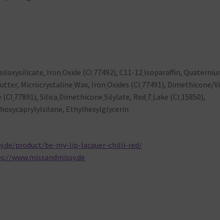
loxysilicate, Iron
Oxide (CI
77492), C11-12
Isoparaffin, Quaterni
Butter, Microcrystaline
Wax, Iron
Oxides (CI
77491), Dimethicone/Vi
 (CI
77891), Silica
Dimethicone
Silylate, Red
7
Lake (CI
15850),
hoxycaprylylsilane, Ethylhexylglycerin
.de/product/be-my-lip-lacquer-chilli-red/
ps://www.missandmissy.de