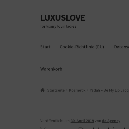
LUXUSLOVE
Zur
Zum
Navigation
Inhalt
for luxury lovin ladies
springen
springen
Start
Cookie-Richtlinie (EU)
Datens
Warenkorb
Start
Cookie-Richtlinie (EU)
Datenschutz
Im
Startseite
Kosmetik
Yadah – Be My Lip Lacqu
Veröffentlicht am
30. April 2019
von
da Agency