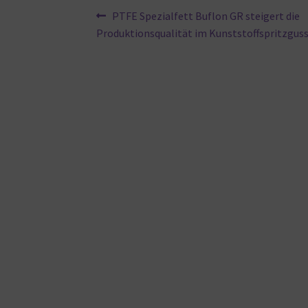
Beitragsnavigation
Vorheriger
PTFE Spezialfett Buflon GR steigert die
Beitrag:
Produktionsqualität im Kunststoffspritzgus