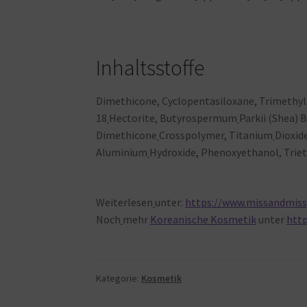
Inhaltsstoffe
Dimethicone, Cyclopentasiloxane, Trimethylsi
18
Hectorite, Butyrospermum
Parkii (Shea) 
Dimethicone
Crosspolymer, Titanium
Dioxide
Aluminium
Hydroxide, Phenoxyethanol, Triet
Weiterlesen
unter:
https://www.missandmissy
Noch
mehr
Koreanische Kosmetik
unter
htt
Kategorie:
Kosmetik