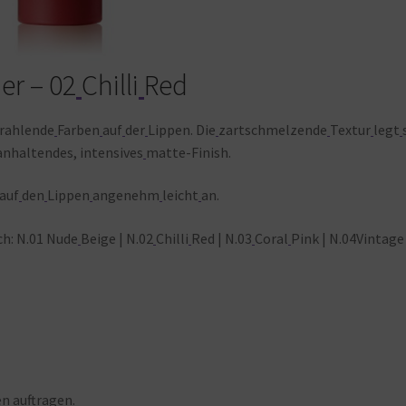
er – 02
Chilli
Red
trahlende
Farben
auf
der
Lippen.
Die
zartschmelzende
Textur
legt
anhaltendes, intensives
matte-Finish.
auf
den
Lippen
angenehm
leicht
an.
ch: N.01 Nude
Beige | N.02
Chilli
Red | N.03
Coral
Pink | N.04Vintage
en
auftragen.