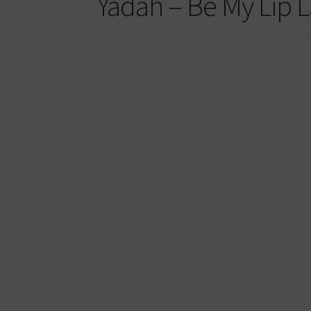
Yadah – Be My Lip L