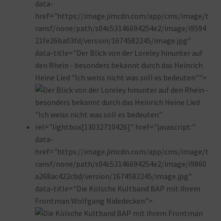
data-
href="https://image.jimcdn.com/app/cms/image/t
ransf/none/path/s04c53146694254e2/image/i9594
21fe26ba03fd/version/1674582245/image.jpg"
data-title="Der Blick von der Loreley hinunter auf
den Rhein - besonders bekannt durch das Heinrich
Heine Lied "Ich weiss nicht was soll es bedeuten"">
rel="lightbox[13032710426]" href="javascript:"
data-
href="https://image.jimcdn.com/app/cms/image/t
ransf/none/path/s04c53146694254e2/image/i9860
a268ac422cbd/version/1674582245/image.jpg"
data-title="Die Kölsche Kultband BAP mit ihrem
Frontman Wolfgang Nidedecken">