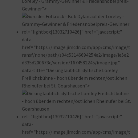
Loreley - Grammy-Gewinner & Friedensnobelpreis-
Gewinner">
rel="lightbox[13032710426]" href="javascript:"
data-
href="https://image.jimcdn.com/app/cms/image/t
ransf/none/path/s04c53146694254e2/image/ie5e2
d335d200673c/version/1674582245/image.jpg"
data-title="Die unglaublich idyllische Loreley
Freilichtbühne - hoch über dem rechten/östlichen
Rheinufer bei St. Goarshausen">
rel="lightbox[13032710426]" href="javascript:"
data-
href="https://image.jimcdn.com/app/cms/image/t