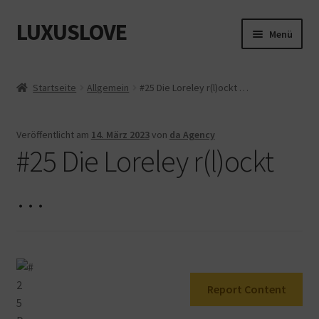
LUXUSLOVE
Zur
Zum
Menü
Navigation
Inhalt
springen
springen
Start
Startseite
Allgemein
#25 Die Loreley r(l)ockt …
Cookie-Richtlinie (EU)
Veröffentlicht am
14. März 2023
von
da Agency
Datenschutz
#25 Die Loreley r(l)ockt
Impressum
…
Kasse
Mein Konto
Report Content
Shop