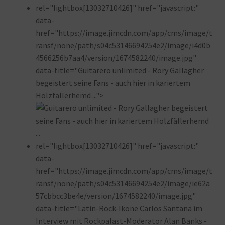
rel="lightbox[13032710426]" href="javascript:"
data-
href="https://image.jimcdn.com/app/cms/image/t
ransf/none/path/s04c53146694254e2/image/i4d0b
4566256b7aa4/version/1674582240/image.jpg"
data-title="Guitarero unlimited - Rory Gallagher
begeistert seine Fans - auch hier in kariertem
Holzfällerhemd ...">
rel="lightbox[13032710426]" href="javascript:"
data-
href="https://image.jimcdn.com/app/cms/image/t
ransf/none/path/s04c53146694254e2/image/ie62a
57cbbcc3be4e/version/1674582240/image.jpg"
data-title="Latin-Rock-Ikone Carlos Santana im
Interview mit Rockpalast-Moderator Alan Banks -