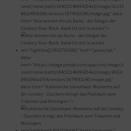
ransf/none/path/s04c53146694254e2/image/i1c191
80a24958368/version/1674582240/image.jpg" data-
title="Alle kennen ihn als Bono - der Sänger der
Century-Star-Rock- Band U2 voll in action">
rel="lightbox[13032710426]" href="javascript:"
data-
href="https://image.jimcdn.com/app/cms/image/t
ransf/none/path/s04c53146694254e2/image/i831d
895d360a1f54/version/1674582240/image.jpg"
data-title="italienische Gänsehaut-Momente auf
der Loreley - Zucchero bringt das Publikum zum
Träumen und Mitsingen ">
rel="lightbox[13032710426]" href="javascript:"