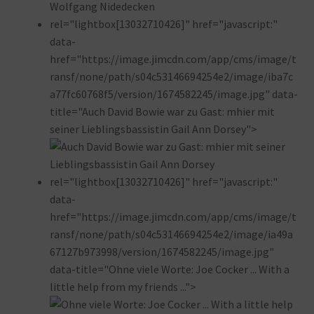
rel="lightbox[13032710426]" href="javascript:"
data-
href="https://image.jimcdn.com/app/cms/image/t
ransf/none/path/s04c53146694254e2/image/iba7c
a77fc60768f5/version/1674582245/image.jpg" data-
title="Auch David Bowie war zu Gast: mhier mit
seiner Lieblingsbassistin Gail Ann Dorsey">
rel="lightbox[13032710426]" href="javascript:"
data-
href="https://image.jimcdn.com/app/cms/image/t
ransf/none/path/s04c53146694254e2/image/ia49a
67127b973998/version/1674582245/image.jpg"
data-title="Ohne viele Worte: Joe Cocker ... With a
little help from my friends ...">