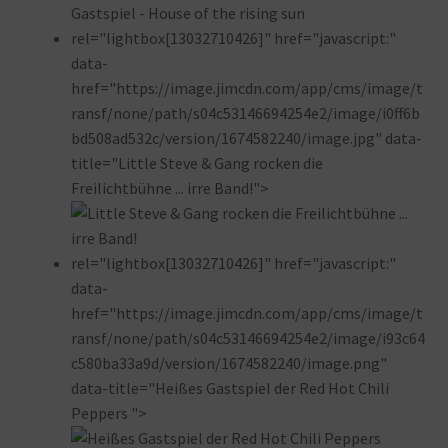
rel="lightbox[13032710426]" href="javascript:"
data-
href="https://image.jimcdn.com/app/cms/image/t
ransf/none/path/s04c53146694254e2/image/i0ff6b
bd508ad532c/version/1674582240/image.jpg" data-
title="Little Steve & Gang rocken die
Freilichtbühne ... irre Band!">
rel="lightbox[13032710426]" href="javascript:"
data-
href="https://image.jimcdn.com/app/cms/image/t
ransf/none/path/s04c53146694254e2/image/i93c64
c580ba33a9d/version/1674582240/image.png"
data-title="Heißes Gastspiel der Red Hot Chili
Peppers ">