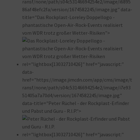
ransf/none/path/s04c53146694254e2/image/i6895
86af48efc2fa/version/1674582245/image.jpg" data-
title="Das Rockplast-Loreley Doppellogo -
phantastische Open-Air-Rock-Events realisiert
vom WDR trotz großer Wetter-Risiken">
rel="lightbox[13032710426]" href="javascript:"
data-
href="https://image.jimcdn.com/app/cms/image/t
ransf/none/path/s04c53146694254e2/image/i7e93
51405a7a70d4/version/1674582245/image.jpg"
data-title="Peter Rüchel - der Rockplast-Erfinder
und Pabst und Guru - R.I.P.">
rel="lightbox[13032710426]" href="javascript:"