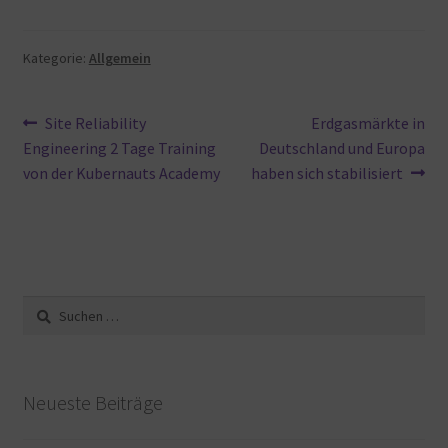
Kategorie:
Allgemein
Beitragsnavigation
Vorheriger
Nächster
Site Reliability
Erdgasmärkte in
Beitrag:
Beitrag:
Engineering 2 Tage Training
Deutschland und Europa
von der Kubernauts Academy
haben sich stabilisiert
Suche
nach:
Neueste Beiträge