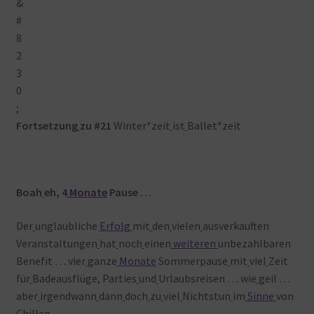
Fortsetzung
zu #21
Winter*zeit
ist
Ballet*zeit
Boah
eh, 4
Monate
Pause …
Der
unglaubliche
Erfolg
mit
den
vielen
ausverkauften
Veranstaltungen
hat
noch
einen
weiteren
unbezahlbaren
Benefit … vier
ganze
Monate
Sommerpause
mit
viel
Zeit
für
Badeausflüge, Parties
und
Urlaubsreisen … wie
geil …
aber
irgendwann
dann
doch
zu
viel
Nichtstun
im
Sinne
von
Chillen …