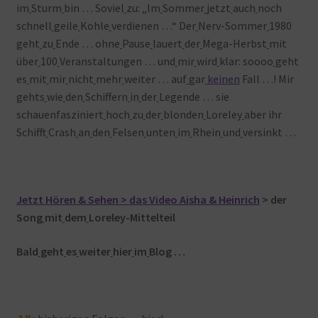
im
Sturm
bin … Soviel
zu: „Im
Sommer
jetzt
auch
noch
schnell
geile
Kohle
verdienen …“ Der
Nerv-Sommer
1980
geht
zu
Ende … ohne
Pause
lauert
der
Mega-Herbst
mit
über
100
Veranstaltungen … und
mir
wird
klar: soooo
geht
es
mit
mir
nicht
mehr
weiter … auf
gar
keinen
Fall …! Mir
gehts
wie
den
Schiffern
in
der
Legende … sie
schauenfasziniert
hoch
zu
der
blonden
Loreley
aber ihr
Schifft
Crash
an
den
Felsen
unten
im
Rhein
und
versinkt …
Jetzt Hören & Sehen > das Video Aisha & Heinrich
> der
Song
mit
dem
Loreley-Mittelteil
Bald
geht
es
weiter
hier
im
Blog …