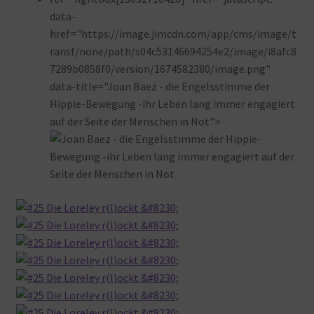
data-
href="https://image.jimcdn.com/app/cms/image/t
ransf/none/path/s04c53146694254e2/image/i8afc8
7289b0858f0/version/1674582380/image.png"
data-title="Joan Baez - die Engelsstimme der
Hippie-Bewegung -ihr Leben lang immer engagiert
auf der Seite der Menschen in Not">