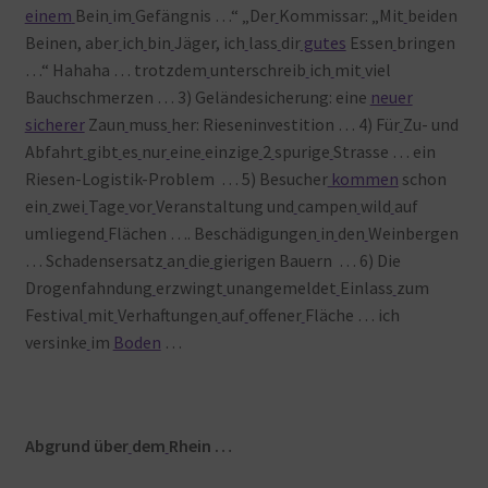
einem
Bein
im
Gefängnis …“ „Der
Kommissar: „Mit
beiden
Beinen, aber
ich
bin
Jäger, ich
lass
dir
gutes
Essen
bringen
…“ Hahaha … trotzdem
unterschreib
ich
mit
viel
Bauchschmerzen … 3) Geländesicherung: eine
neuer
sicherer
Zaun
muss
her: Rieseninvestition … 4) Für
Zu- und
Abfahrt
gibt
es
nur
eine
einzige
2
spurige
Strasse … ein
Riesen-Logistik-Problem … 5) Besucher
kommen
schon
ein
zwei
Tage
vor
Veranstaltung und
campen
wild
auf
umliegend
Flächen …. Beschädigungen
in
den
Weinbergen
… Schadensersatz
an
die
gierigen Bauern … 6) Die
Drogenfahndung
erzwingt
unangemeldet
Einlass
zum
Festival
mit
Verhaftungen
auf
offener
Fläche … ich
versinke
im
Boden
…
Abgrund über
dem
Rhein …