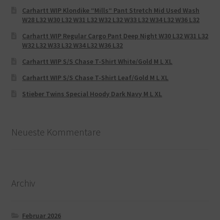
Carhartt WIP Klondike “Mills“ Pant Stretch Mid Used Wash
W28 L32 W30 L32 W31 L32 W32 L32 W33 L32 W34 L32 W36 L32
Carhartt WIP Regular Cargo Pant Deep Night W30 L32 W31 L32
W32 L32 W33 L32 W34 L32 W36 L32
Carhartt WIP S/S Chase T-Shirt White/Gold M L XL
Carhartt WIP S/S Chase T-Shirt Leaf/Gold M L XL
Stieber Twins Special Hoody Dark Navy M L XL
Neueste Kommentare
Archiv
Februar 2026