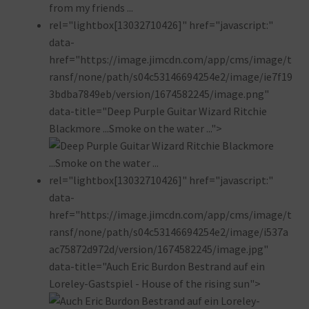
rel="lightbox[13032710426]" href="javascript:"
data-
href="https://image.jimcdn.com/app/cms/image/t
ransf/none/path/s04c53146694254e2/image/ie7f19
3bdba7849eb/version/1674582245/image.png"
data-title="Deep Purple Guitar Wizard Ritchie
Blackmore ...Smoke on the water ...">
rel="lightbox[13032710426]" href="javascript:"
data-
href="https://image.jimcdn.com/app/cms/image/t
ransf/none/path/s04c53146694254e2/image/i537a
ac75872d972d/version/1674582245/image.jpg"
data-title="Auch Eric Burdon Bestrand auf ein
Loreley-Gastspiel - House of the rising sun">