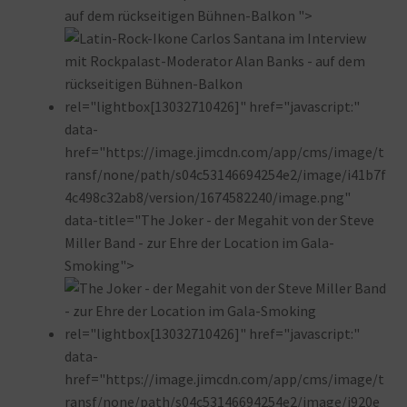
auf dem rückseitigen Bühnen-Balkon ">
rel="lightbox[13032710426]" href="javascript:"
data-
href="https://image.jimcdn.com/app/cms/image/t
ransf/none/path/s04c53146694254e2/image/i41b7f
4c498c32ab8/version/1674582240/image.png"
data-title="The Joker - der Megahit von der Steve
Miller Band - zur Ehre der Location im Gala-
Smoking">
rel="lightbox[13032710426]" href="javascript:"
data-
href="https://image.jimcdn.com/app/cms/image/t
ransf/none/path/s04c53146694254e2/image/i920e