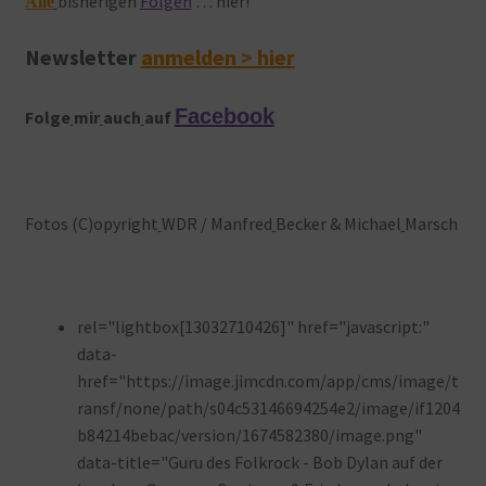
bisherigen
Folgen
… hier!
Alle
Newsletter
anmelden > hier
Facebook
Folge
mir
auch
auf
Fotos (C)opyright
WDR / Manfred
Becker & Michael
Marsch
rel="lightbox[13032710426]" href="javascript:"
data-
href="https://image.jimcdn.com/app/cms/image/t
ransf/none/path/s04c53146694254e2/image/if1204
b84214bebac/version/1674582380/image.png"
data-title="Guru des Folkrock - Bob Dylan auf der