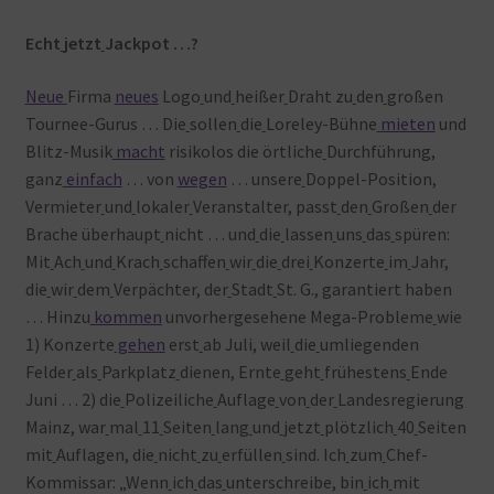
Echt
jetzt
Jackpot …?
Neue
Firma
neues
Logo
und
heißer
Draht zu
den
großen
Tournee-Gurus … Die
sollen
die
Loreley-Bühne
mieten
und
Blitz-Musik
macht
risikolos die örtliche
Durchführung,
ganz
einfach
… von
wegen
… unsere
Doppel-Position,
Vermieter
und
lokaler
Veranstalter, passt
den
Großen
der
Brache überhaupt
nicht … und
die
lassen
uns
das
spüren:
Mit
Ach
und
Krach
schaffen
wir
die
drei
Konzerte
im
Jahr,
die
wir
dem
Verpächter, der
Stadt
St. G., garantiert haben
… Hinzu
kommen
unvorhergesehene Mega-Probleme
wie
1) Konzerte
gehen
erst
ab Juli, weil
die
umliegenden
Felder
als
Parkplatz
dienen, Ernte
geht
frühestens
Ende
Juni … 2) die
Polizeiliche
Auflage
von
der
Landesregierung
Mainz, war
mal
11
Seiten
lang
und
jetzt
plötzlich
40
Seiten
mit
Auflagen, die
nicht
zu
erfüllen
sind. Ich
zum
Chef-
Kommissar: „Wenn
ich
das
unterschreibe, bin
ich
mit