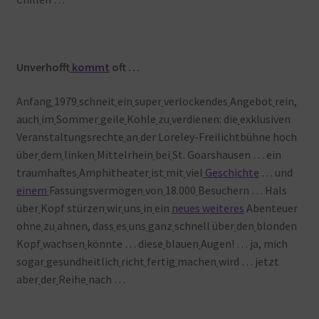
Unverhofft
kommt
oft …
Anfang
1979
schneit
ein
super
verlockendes
Angebot
rein,
auch
im
Sommer
geile
Kohle
zu
verdienen: die
exklusiven
Veranstaltungsrechte
an
der Loreley-Freilichtbühne hoch
über
dem
linken
Mittelrhein
bei
St. Goarshausen … ein
traumhaftes
Amphitheater
ist
mit
viel
Geschichte
… und
einem
Fassungsvermögen
von
18.000
Besuchern … Hals
über
Kopf stürzen
wir
uns
in
ein
neues
weiteres
Abenteuer
ohne
zu
ahnen, dass
es
uns
ganz
schnell über
den
blonden
Kopf
wachsen
könnte … diese
blauen
Augen! … ja, mich
sogar
gesundheitlich
richt
fertig
machen
wird … jetzt
aber
der
Reihe
nach …