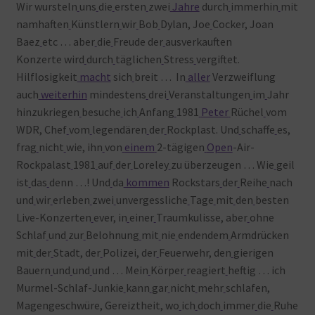
Wir wursteln
uns
die
ersten
zwei
Jahre
durch
immerhin
mit
namhaften
Künstlern
wir
Bob
Dylan, Joe
Cocker, Joan
Baez
etc … aber
die
Freude der
ausverkauften
Konzerte wird
durch
täglichen
Stress
vergiftet.
Hilflosigkeit
macht
sich
breit … In
aller
Verzweiflung
auch
weiterhin
mindestens
drei
Veranstaltungen
im
Jahr
hinzukriegen
besuche
ich
Anfang
1981
Peter
Rüchel
vom
WDR, Chef
vom
legendären
der
Rockplast. Und
schaffe
es,
frag
nicht
wie, ihn
von
einem
2-tägigen
Open
-Air-
Rockpalast
1981
auf
der
Loreley
zu überzeugen … Wie
geil
ist
das
denn …! Und
da
kommen
Rockstars
der
Reihe
nach
und
wir
erleben
zwei
unvergessliche
Tage
mit
den
besten
Live-Konzerten
ever, in
einer
Traumkulisse, aber
ohne
Schlaf
und
zur
Belohnung
mit
nie
endendem
Armdrücken
mit
der
Stadt, der
Polizei, der
Feuerwehr, den
gierigen
Bauern
und
und
und … Mein
Körper
reagiert
heftig … ich
Murmel-Schlaf-Junkie
kann
gar
nicht
mehr
schlafen,
Magengeschwüre, Gereiztheit, wo
ich
doch
immer
die
Ruhe