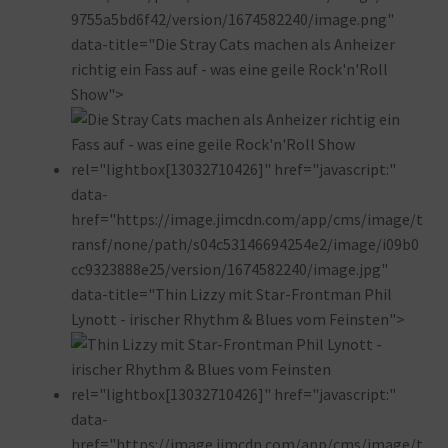
9755a5bd6f42/version/1674582240/image.png"
data-title="Die Stray Cats machen als Anheizer
richtig ein Fass auf - was eine geile Rock'n'Roll
Show">
rel="lightbox[13032710426]" href="javascript:"
data-
href="https://image.jimcdn.com/app/cms/image/t
ransf/none/path/s04c53146694254e2/image/i09b0
cc9323888e25/version/1674582240/image.jpg"
data-title="Thin Lizzy mit Star-Frontman Phil
Lynott - irischer Rhythm & Blues vom Feinsten">
rel="lightbox[13032710426]" href="javascript:"
data-
href="https://image.jimcdn.com/app/cms/image/t