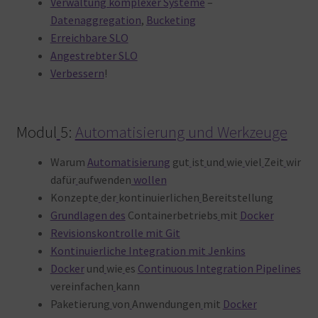
Verwaltung komplexer Systeme
–
Datenaggregation
,
Bucketing
Erreichbare SLO
Angestrebter SLO
Verbessern
!
Modul
5:
Automatisierung und Werkzeuge
Warum
Automatisierung
gut
ist
und
wie
viel
Zeit
wir
dafür
aufwenden
wollen
Konzepte
der
kontinuierlichen
Bereitstellung
Grundlagen des
Containerbetriebs
mit
Docker
Revisionskontrolle mit Git
Kontinuierliche Integration mit Jenkins
Docker
und
wie
es
Continuous Integration Pipelines
vereinfachen
kann
Paketierung
von
Anwendungen
mit
Docker