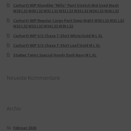
Carhartt WIP Klondike “Mills“ Pant Stretch Mid Used Wash
W28 L32 W30 L32 W31 L32 W32 L32 W33 L32 W34 L32 W36 L32
Carhartt WIP Regular Cargo Pant Deep Night W30 L32 W31 L32
W32 L32 W33 L32 W34 L32 W36 L32
Carhartt WIP S/S Chase T-Shirt White/Gold M L XL
Carhartt WIP S/S Chase T-Shirt Leaf/Gold M L XL
Stieber Twins Special Hoody Dark Navy M L XL
Neueste Kommentare
Archiv
Februar 2026