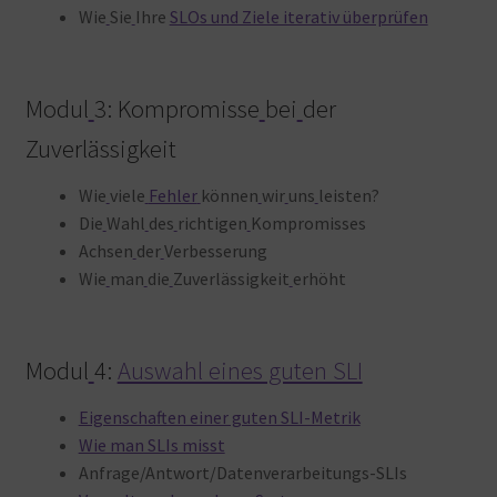
Wie
Sie
Ihre
SLOs und Ziele iterativ überprüfen
Modul
3: Kompromisse
bei
der
Zuverlässigkeit
Wie
viele
Fehler
können
wir
uns
leisten?
Die
Wahl
des
richtigen
Kompromisses
Achsen
der
Verbesserung
Wie
man
die
Zuverlässigkeit
erhöht
Modul
4:
Auswahl eines guten SLI
Eigenschaften einer guten SLI-Metrik
Wie man SLIs misst
Anfrage/Antwort/Datenverarbeitungs-SLIs