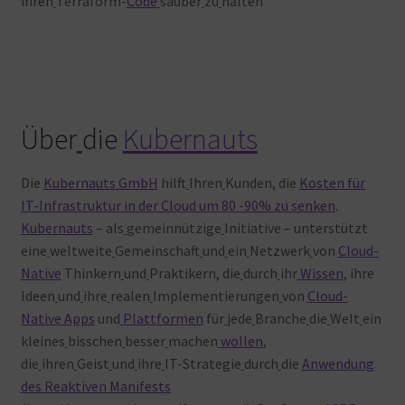
ihren
Terraform-
Code
sauber
zu
halten
Über
die
Kubernauts
Die
Kubernauts GmbH
hilft
Ihren
Kunden, die
Kosten für
IT-Infrastruktur in der Cloud um 80 -90% zu senken
.
Kubernauts
– als
gemeinnützige
Initiative – unterstützt
eine
weltweite
Gemeinschaft
und
ein
Netzwerk
von
Cloud-
Native
Thinkern
und
Praktikern, die
durch
ihr
Wissen
, ihre
Ideen
und
ihre
realen
Implementierungen
von
Cloud-
Native Apps
und
Plattformen
für
jede
Branche
die
Welt
ein
kleines
bisschen
besser
machen
wollen
,
die
ihren
Geist
und
ihre
IT-Strategie
durch
die
Anwendung
des Reaktiven Manifests