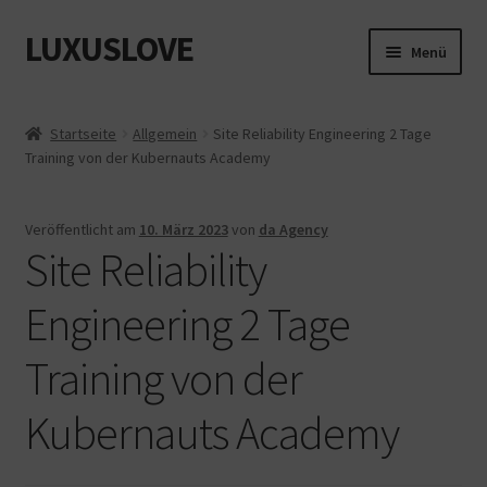
LUXUSLOVE
Zur
Zum
Menü
Navigation
Inhalt
springen
springen
Start
Startseite
Allgemein
Site Reliability Engineering 2 Tage
Training von der Kubernauts Academy
Cookie-Richtlinie (EU)
Datenschutz
Veröffentlicht am
10. März 2023
von
da Agency
Site Reliability
Impressum
Engineering 2 Tage
Kasse
Training von der
Mein Konto
Kubernauts Academy
Shop