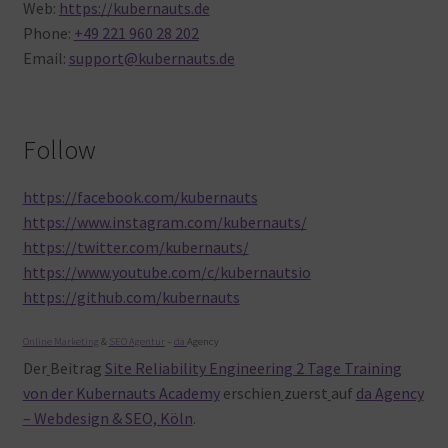
Web:
https://kubernauts.de
Phone:
+49 221 960 28 202
Email:
support@kubernauts.de
Follow
https://facebook.com/kubernauts
https://www.instagram.com/kubernauts/
https://twitter.com/kubernauts/
https://www.youtube.com/c/kubernautsio
https://github.com/kubernauts
Online Marketing
&
SEO Agentur
–
da
Agency
Der
Beitrag
Site Reliability Engineering 2 Tage Training
von der Kubernauts Academy
erschien
zuerst
auf
da Agency
– Webdesign & SEO, Köln
.