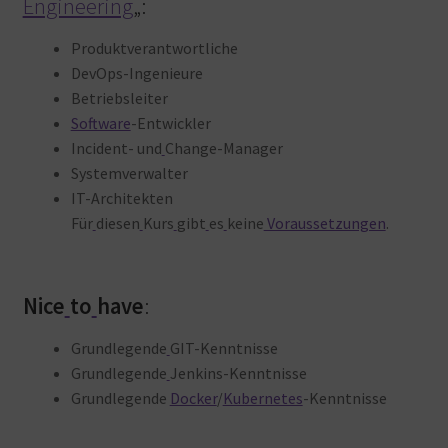
Engineering
„:
Produktverantwortliche
DevOps-Ingenieure
Betriebsleiter
Software
-Entwickler
Incident- und
Change-Manager
Systemverwalter
IT-Architekten
Für
diesen
Kurs
gibt
es
keine
Voraussetzungen
.
Nice
to
have
:
Grundlegende
GIT-Kenntnisse
Grundlegende
Jenkins-Kenntnisse
Grundlegende
Docker
/
Kubernetes
-Kenntnisse