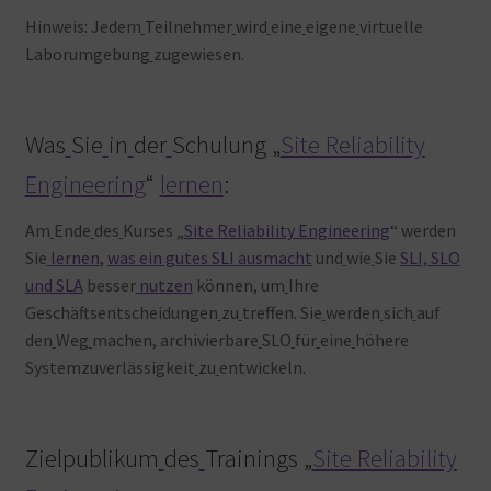
Hinweis: Jedem
Teilnehmer
wird
eine
eigene
virtuelle
Laborumgebung
zugewiesen.
Was
Sie
in
der
Schulung „
Site Reliability
Engineering
“
lernen
:
Am
Ende
des
Kurses „
Site Reliability Engineering
“ werden
Sie
lernen
,
was ein gutes SLI ausmacht
und
wie
Sie
SLI, SLO
und SLA
besser
nutzen
können, um
Ihre
Geschäftsentscheidungen
zu
treffen. Sie
werden
sich
auf
den
Weg
machen, archivierbare
SLO
für
eine
höhere
Systemzuverlässigkeit
zu
entwickeln.
Zielpublikum
des
Trainings „
Site Reliability