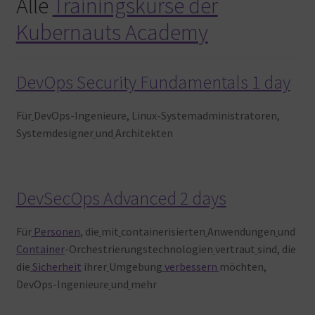
Alle
Trainingskurse der
Kubernauts Academy
DevOps Security Fundamentals 1 day
Für
DevOps-Ingenieure, Linux-Systemadministratoren,
Systemdesigner
und
Architekten
DevSecOps Advanced 2 days
Für
Personen
, die
mit
containerisierten
Anwendungen
und
Container
-Orchestrierungstechnologien
vertraut
sind, die
die
Sicherheit
ihrer
Umgebung
verbessern
möchten,
DevOps-Ingenieure
und
mehr