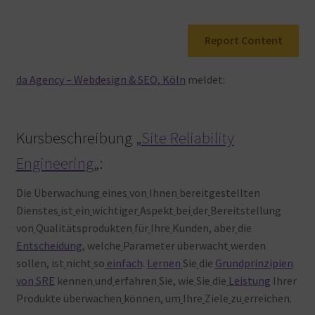
Warenkorb
Report Content
da Agency – Webdesign & SEO, Köln
meldet:
Kursbeschreibung „
Site Reliability
Engineering
„:
Die Überwachung
eines
von
Ihnen
bereitgestellten
Dienstes
ist
ein
wichtiger
Aspekt
bei
der
Bereitstellung
von
Qualitätsprodukten
für
Ihre
Kunden, aber
die
Entscheidung
, welche
Parameter überwacht
werden
sollen, ist
nicht
so
einfach
.
Lernen
Sie
die
Grundprinzipien
von SRE
kennen
und
erfahren
Sie, wie
Sie
die
Leistung
Ihrer
Produkte überwachen
können, um
Ihre
Ziele
zu
erreichen.