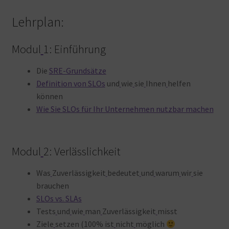
Lehrplan:
Modul
1: Einführung
Die
SRE-Grundsätze
Definition von SLOs
und
wie
sie
Ihnen
helfen
können
Wie Sie SLOs für Ihr Unternehmen nutzbar machen
Modul
2: Verlässlichkeit
Was
Zuverlässigkeit
bedeutet
und
warum
wir
sie
brauchen
SLOs vs. SLAs
Tests
und
wie
man
Zuverlässigkeit
misst
Ziele
setzen (100% ist
nicht
möglich