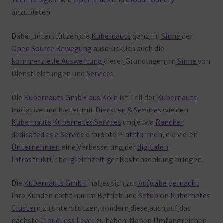
anzubieten.
Dabei
unterstützen
die
Kubernauts
ganz
im
Sinne
der
Open
Source
Bewegung
ausdrücklich
auch
die
kommerzielle
Auswertung
dieser
Grundlagen
im
Sinne
von
Dienstleistungen
und
Services
Die
Kubernauts GmbH aus Köln
ist
Teil
der
Kubernauts
Initiative
und
bietet
mit
Diensten & Services
wie
den
Kubernauts
Kubernetes Services
und
etwa
Rancher
dedicated as a Service
erprobte
Plattformen
, die
vielen
Unternehmen
eine
Verbesserung
der
digitalen
Infrastruktur
bei
gleichzeitiger
Kostensenkung
bringen.
Die
Kubernauts GmbH
hat
es
sich
zur
Aufgabe
gemacht
Ihre
Kunden
nicht
nur
im
Betrieb
und
Setup
on
Kubernetes
Cluster
n
zu
unterstützen, sondern
diese
auch
auf
das
nächste
CloudLess
Level
zu
heben. Neben
Umfangreichen