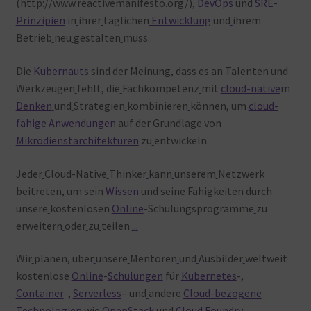
(http://www.reactivemanifesto.org/),
DevOps
und
SRE-
Prinzipien
in
ihrer
täglichen
Entwicklung
und
ihrem
Betrieb
neu
gestalten
muss.
Die
Kubernauts
sind
der
Meinung, dass
es
an
Talenten
und
Werkzeugen
fehlt, die
Fachkompetenz
mit
cloud-native
m
Denken
und
Strategien
kombinieren
können, um
cloud-
fähige Anwendungen
auf
der
Grundlage
von
Mikrodienstarchitekturen
zu
entwickeln.
Jeder
Cloud-Native
Thinker
kann
unserem
Netzwerk
beitreten, um
sein
Wissen
und
seine
Fähigkeiten
durch
unsere
kostenlosen
Online
-Schulungsprogramme
zu
erweitern
oder
zu
teilen
.
.
.
Wir
planen, über
unsere
Mentoren
und
Ausbilder
weltweit
kostenlose
Online
-
Schulungen
für
Kubernetes
-,
Container
-,
Serverless
– und
andere
Cloud-bezogene
Technologien
wie
OpenStack
und
Cloud Foundry