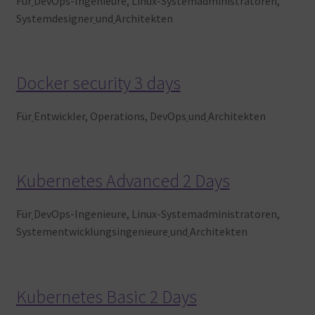
Für
DevOps-Ingenieure, Linux-Systemadministratoren,
Systemdesigner
und
Architekten
Docker security 3 days
Für
Entwickler, Operations, DevOps
und
Architekten
Kubernetes Advanced 2 Days
Für
DevOps-Ingenieure, Linux-Systemadministratoren,
Systementwicklungsingenieure
und
Architekten
Kubernetes Basic 2 Days