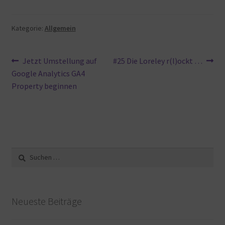
Kategorie:
Allgemein
Beitragsnavigation
Vorheriger
Nächster
Jetzt Umstellung auf
#25 Die Loreley r(l)ockt …
Beitrag:
Beitrag:
Google Analytics GA4
Property beginnen
Suche
nach:
Neueste Beiträge