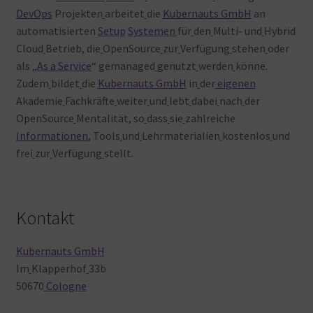
DevOps
Projekten
arbeitet
die
Kubernauts GmbH
an
automatisierten
Setup
Systemen
für
den
Multi- und
Hybrid
Cloud
Betrieb, die
OpenSource
zur
Verfügung
stehen
oder
als „
As a Service
“ gemanaged
genutzt
werden
könne.
Zudem
bildet
die
Kubernauts GmbH
in
der
eigenen
Akademie
Fachkräfte
weiter
und
lebt
dabei
nach
der
OpenSource
Mentalität, so
dass
sie
zahlreiche
Informationen
, Tools
und
Lehrmaterialien
kostenlos
und
frei
zur
Verfügung
stellt.
Kontakt
Kubernauts GmbH
Im
Klapperhof
33b
50670
Cologne