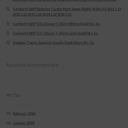
Carhartt WIP Regular Cargo Pant Deep Night W30 L32 W31 L32
W32 L32 W33 L32 W34 L32 W36 L32
Carhartt WIP S/S Chase T-Shirt White/Gold M L XL
Carhartt WIP S/S Chase T-Shirt Leaf/Gold M L XL
Stieber Twins Special Hoody Dark Navy M L XL
Neueste Kommentare
Archiv
Februar 2026
Januar 2026