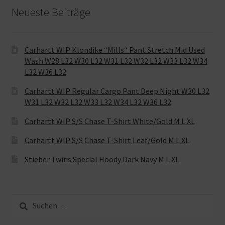
Neueste Beiträge
Carhartt WIP Klondike “Mills“ Pant Stretch Mid Used
Wash W28 L32 W30 L32 W31 L32 W32 L32 W33 L32 W34
L32 W36 L32
Carhartt WIP Regular Cargo Pant Deep Night W30 L32
W31 L32 W32 L32 W33 L32 W34 L32 W36 L32
Carhartt WIP S/S Chase T-Shirt White/Gold M L XL
Carhartt WIP S/S Chase T-Shirt Leaf/Gold M L XL
Stieber Twins Special Hoody Dark Navy M L XL
Suche
nach: