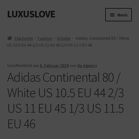
LUXUSLOVE
Zur
Zum
Menü
Navigation
Inhalt
springen
springen
Start
Startseite
Fashion
Schuhe
Adidas Continental 80 / White
US 10.5 EU 44 2/3 US 11 EU 45 1/3 US 11.5 EU 46
Cookie-Richtlinie (EU)
Datenschutz
Veröffentlicht am
6. Februar 2019
von
da Agency
Adidas Continental 80 /
Impressum
White US 10.5 EU 44 2/3
Kasse
US 11 EU 45 1/3 US 11.5
Mein Konto
EU 46
Shop