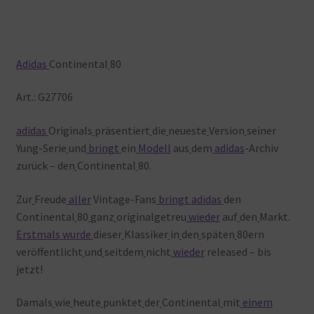
Adidas
Continental
80
Art.: G27706
adidas
Originals
präsentiert
die
neueste
Version
seiner
Yung-Serie
und
bringt
ein
Modell
aus
dem
adidas
-Archiv
zurück – den
Continental
80.
Zur
Freude
aller
Vintage-Fans
bringt
adidas
den
Continental
80
ganz
originalgetreu
wieder
auf
den
Markt.
Erstmals
wurde
dieser
Klassiker
in
den
späten
80ern
veröffentlicht
und
seitdem
nicht
wieder
released – bis
jetzt!
Damals
wie
heute
punktet
der
Continental
mit
einem