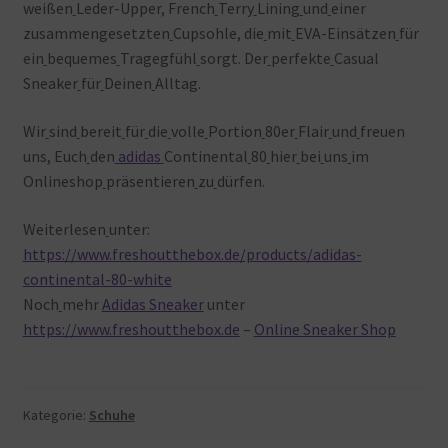
weißen
Leder-Upper, French
Terry
Lining
und
einer
zusammengesetzten
Cupsohle, die
mit
EVA-Einsätzen
für
ein
bequemes
Tragegfühl
sorgt. Der
perfekte
Casual
Sneaker
für
Deinen
Alltag.
Wir
sind
bereit
für
die
volle
Portion
80er
Flair
und
freuen
uns, Euch
den
adidas
Continental
80
hier
bei
uns
im
Onlineshop
präsentieren
zu
dürfen.
Weiterlesen
unter:
https://www.freshoutthebox.de/products/adidas-
continental-80-white
Noch
mehr
Adidas Sneaker
unter
https://www.freshoutthebox.de
–
Online Sneaker Shop
Kategorie:
Schuhe