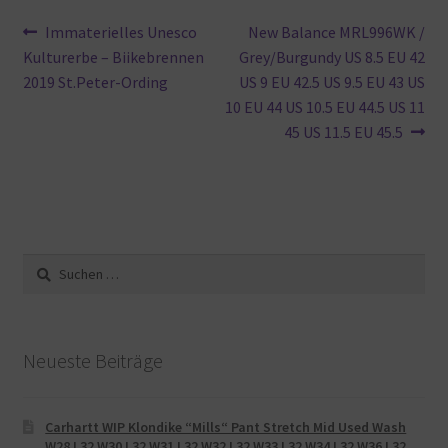
Beitragsnavigation
Vorheriger
Nächster
Immaterielles Unesco
New Balance MRL996WK /
Beitrag:
Beitrag:
Kulturerbe – Biikebrennen
Grey/Burgundy US 8.5 EU 42
2019 St.Peter-Ording
US 9 EU 42.5 US 9.5 EU 43 US
10 EU 44 US 10.5 EU 44.5 US 11
45 US 11.5 EU 45.5
Suche
nach:
Neueste Beiträge
Carhartt WIP Klondike “Mills“ Pant Stretch Mid Used Wash
W28 L32 W30 L32 W31 L32 W32 L32 W33 L32 W34 L32 W36 L32