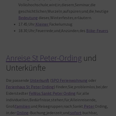
Volkshochschule
wird
in
diesem
Seminar
die
geschichtlichen
Wurzeln
aufspüren
und
die
heutige
Bedeutung
dieses
Winterfestes
erläutern.
17.45
Uhr
Kleiner
Fackelumzug
18.30
Uhr
Feuerrede
und
Anzünden
des
Biike-Feuers
Anreise St Peter-Ording
und
Unterkünfte
Die
passende
Unterkunft
(
SPO Ferienwohnung
oder
Ferienhaus St Peter Ording
) finden
Sie
problemlos
bei
der
Eiderstedter
FeWos Sankt Peter Ording
für
alle
individuellen
Bedürfnisse
stehen
für
Alleinreisende,
Groß
familien
und
Reisegruppen
nach
Sankt
Peter
Ording,
in
der
Online
-Buchung
jederzeit
und
sofort
buchbar,