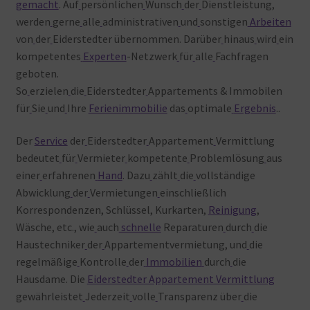
gemacht
. Auf
persönlichen
Wunsch
der
Dienstleistung,
werden
gerne
alle
administrativen
und
sonstigen
Arbeiten
von
der
Eiderstedter übernommen. Darüber
hinaus
wird
ein
kompetentes
Experten
-Netzwerk
für
alle
Fachfragen
geboten.
So
erzielen
die
Eiderstedter
Appartements & Immobilen
für
Sie
und
Ihre
Ferienimmobilie
das
optimale
Ergebnis
..
Der
Service
der
Eiderstedter
Appartement
Vermittlung
bedeutet
für
Vermieter
kompetente
Problemlösung
aus
einer
erfahrenen
Hand
. Dazu
zählt
die
vollständige
Abwicklung
der
Vermietungen
einschließlich
Korrespondenzen, Schlüssel, Kurkarten,
Reinigung
,
Wäsche, etc., wie
auch
schnelle
Reparaturen
durch
die
Haustechniker
der
Appartementvermietung, und
die
regelmäßige
Kontrolle
der
Immobilien
durch
die
Hausdame. Die
Eiderstedter Appartement Vermittlung
gewährleistet
Jederzeit
volle
Transparenz über
die