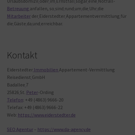
Urlaubsdomizil
oder
im
Ernstfall
sogar
eine
Notfall-
Betreuung
anfallen, so
sind
rund
um
die
Uhr
die
Mitarbeiter
der
Eiderstedter
Appartementvermittlung
für
die
Gäste
da
und
erreichbar.
Kontakt
Eiderstedter
Immobilien
Appartement-Vermittlung
Reisedienst
GmbH
Badallee
7
25826
St.
Peter
-Ording
Telefon
: +49 (4863) 9666-20
Telefax: +49 (4863) 9666-22
Web:
https://www.eiderstedter.de
SEO Agentur
–
https://www.da-agency.de