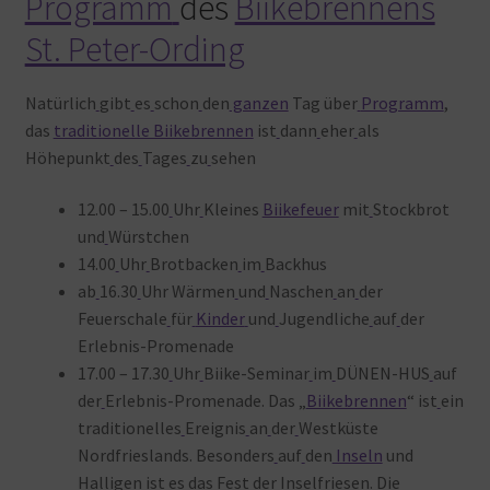
Programm
des
Biikebrennens
St. Peter-Ording
Natürlich
gibt
es
schon
den
ganzen
Tag über
Programm
,
das
traditionelle Biikebrennen
ist
dann
eher
als
Höhepunkt
des
Tages
zu
sehen
12.00 – 15.00
Uhr
Kleines
Biikefeuer
mit
Stockbrot
und
Würstchen
14.00
Uhr
Brotbacken
im
Backhus
ab
16.30
Uhr Wärmen
und
Naschen
an
der
Feuerschale
für
Kinder
und
Jugendliche
auf
der
Erlebnis-Promenade
17.00 – 17.30
Uhr
Biike-Seminar
im
DÜNEN-HUS
auf
der
Erlebnis-Promenade. Das „
Biikebrennen
“ ist
ein
traditionelles
Ereignis
an
der
Westküste
Nordfrieslands. Besonders
auf
den
Inseln
und
Halligen
ist
es
das
Fest
der
Inselfriesen. Die