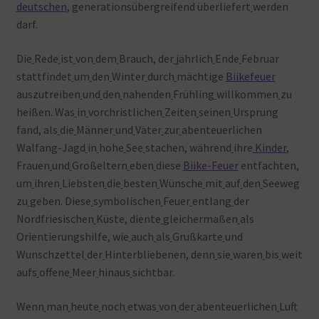
deutschen
, generationsübergreifend überliefert
werden
darf.
Die
Rede
ist
von
dem
Brauch, der
jährlich
Ende
Februar
stattfindet
um
den
Winter
durch
mächtige
Biikefeuer
auszutreiben
und
den
nahenden
Frühling
willkommen
zu
heißen. Was
in
vorchristlichen
Zeiten
seinen
Ursprung
fand, als
die
Männer
und
Väter
zur
abenteuerlichen
Walfang-Jagd
in
hohe
See
stachen, während
ihre
Kinder
,
Frauen
und
Großeltern
eben
diese
Biike-Feuer
entfachten,
um
ihren
Liebsten
die
besten
Wünsche
mit
auf
den
Seeweg
zu
geben. Diese
symbolischen
Feuer
entlang
der
Nordfriesischen
Küste, diente
gleichermaßen
als
Orientierungshilfe, wie
auch
als
Grußkarte
und
Wunschzettel
der
Hinterbliebenen, denn
sie
waren
bis
weit
aufs
offene
Meer
hinaus
sichtbar.
Wenn
man
heute
noch
etwas
von
der
abenteuerlichen
Luft