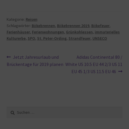
Kategorie:
Reisen
Schlagwörter:
Biikebrennen
,
Biikebrennen 2019
,
Biikefeuer
,
Ferienhäuser
,
Ferienwohnungen
,
Grünkohlessen
,
immaterielles
Kulturerbe
,
SPO
,
St. Peter-Ording
,
Strandfeuer
,
UNSECO
Beitragsnavigation
Vorheriger
Nächster
Jetzt Jahresurlaub und
Adidas Continental 80 /
Beitrag:
Beitrag:
Brückentage für 2019 planen
White US 10.5 EU 44 2/3 US 11
EU 45 1/3 US 11.5 EU 46
Suche
nach: