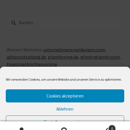
Suche
nach:
Weitere Websites:
unternehmensmeldungen.com
,
adhocmitteilung.de
,
glamfemme.de
,
glimityglamity.com
,
finanznachrichten.online
Wir verwenden Cookies, um unsere Website und unseren Service zu optimieren.
Cookies akzeptieren
© LUXUSLOVE 2026
Erstellt mit Storefront & WooCommerce
.
Ablehnen
Einstellungen anzeigen
0