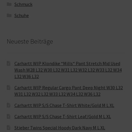
Schmuck
Schuhe
Neueste Beiträge
Carhartt WIP Klondike “Mills“ Pant Stretch Mid Used
Wash W28 L32 W30 L32 W31 L32 W32 L32 W33 L32 W34
L32 W36 L32
Carhartt WIP Regular Cargo Pant Deep Night W30 L32
W31 L32 W32 L32 W33 L32 W34 L32 W36 L32
Carhartt WIP S/S Chase T-Shirt White/Gold M L XL
Carhartt WIP S/S Chase T-Shirt Leaf/Gold M L XL
Stieber Twins Special Hoody Dark Navy M L XL