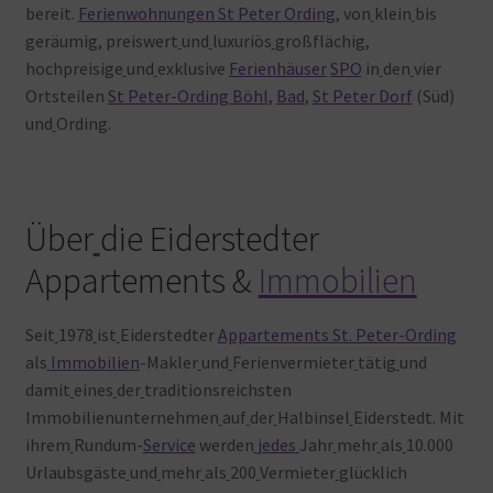
bereit.
Ferienwohnungen St Peter Ording
, von
klein
bis
geräumig, preiswert
und
luxuriös
großflächig,
hochpreisige
und
exklusive
Ferienhäuser
SPO
in
den
vier
Ortsteilen
St Peter-Ording Böhl
,
Bad
,
St Peter Dorf
(Süd)
und
Ording.
Über
die Eiderstedter
Appartements &
Immobilien
Seit
1978
ist
Eiderstedter
Appartements St. Peter-Ording
als
Immobilien
-Makler
und
Ferienvermieter
tätig
und
damit
eines
der
traditionsreichsten
Immobilienunternehmen
auf
der
Halbinsel
Eiderstedt. Mit
ihrem
Rundum-
Service
werden
jedes
Jahr
mehr
als
10.000
Urlaubsgäste
und
mehr
als
200
Vermieter
glücklich