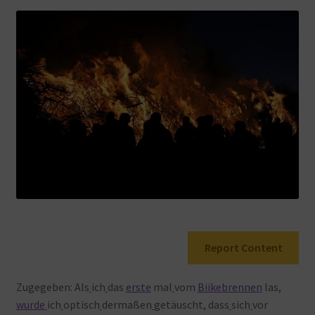
Warenkorb
Report Content
Zugegeben: Als
ich
das
erste
mal
vom
Biikebrennen
las,
wurde
ich
optisch
dermaßen
getäuscht, dass
sich
vor