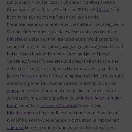
schnuppern
möchte, lässt
sich
dieser
traditionsreiche
Brauch
vom
21. auf
den
22. Februar
2019
in
St.
Peter
Ording
besonders
gut
nachempfinden
und
auch
an
die
heranwachsende
Generationen
vermitteln. Der
ewig
weite
Strand, die
Seebrücke, die
Salzwiesen
und
das
mächtige
Biikefeuer
weisen
den
Winter
an
diesem
Wochenende
in
seine
Schranken. Das
alles
lässt
sich
in
bester
Gesellschaft,
bei
friesisch
herben
Temperaturen
und
jeder
Menge
Gerstensaft
oder
Friesentee
und
anschließend
mit
einer
guten
Portion
Grünkohl
nach
Hausmanns
Art
in
nahezu
jedem
Restaurant
der
Umgebung
urgemütlich
erleben. All
diese
Komponenten
machen
diesen
Kurztrip
in
SPO
zu
einem
perfekten
Kurzabenteuer
in
dieser “noch” kalten
Jahreszeit, mit
oder
ohne
Familie,
mit dem Auto
,
mit der
Bahn
, oder
doch
mit dem Motorrad
. So
wird
das
Biikebrennen
schlussendlich
doch
noch
zum
Biker-Event.
Wer
SPO
an
dem
Wochenende
nicht
lieben
lernt, der
hat
offenbar
kein
Friesenherz
oder
ist
selbst
ein
Geist
des