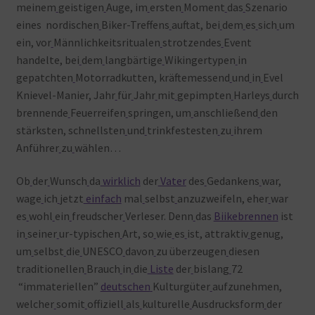
meinem
geistigen
Auge, im
ersten
Moment
das
Szenario
eines nordischen
Biker-Treffens
auftat, bei
dem
es
sich
um
ein, vor
Männlichkeitsritualen
strotzendes
Event
handelte, bei
dem
langbärtige
Wikingertypen
in
gepatchten
Motorradkutten, kräftemessend
und
in
Evel
Knievel-Manier, Jahr
für
Jahr
mit
gepimpten
Harleys
durch
brennende
Feuerreifen
springen, um
anschließend
den
stärksten, schnellsten
und
trinkfestesten
zu
ihrem
Anführer
zu
wählen…
Ob
der
Wunsch
da
wirklich
der
Vater
des
Gedankens
war,
wage
ich
jetzt
einfach
mal
selbst
anzuzweifeln, eher
war
es
wohl
ein
freudscher
Verleser. Denn
das
Biikebrennen
ist
in
seiner
ur-typischen
Art, so
wie
es
ist, attraktiv
genug,
um
selbst
die
UNESCO
davon
zu überzeugen
diesen
traditionellen
Brauch
in
die
Liste
der
bislang
72
“immateriellen”
deutschen
Kulturgüter
aufzunehmen,
welcher
somit
offiziell
als
kulturelle
Ausdrucksform
der