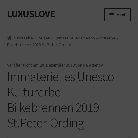
LUXUSLOVE
Zur
Zum
Menü
Navigation
Inhalt
springen
springen
Start
Startseite
Reisen
Immaterielles Unesco Kulturerbe –
Biikebrennen 2019 St.Peter-Ording
Cookie-Richtlinie (EU)
Datenschutz
Veröffentlicht am
20. Dezember 2018
von
da Agency
Immaterielles Unesco
Impressum
Kulturerbe –
Kasse
Biikebrennen 2019
Mein Konto
St.Peter-Ording
Shop