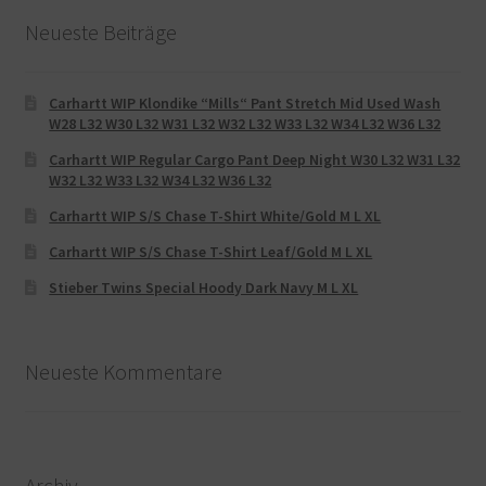
Neueste Beiträge
Carhartt WIP Klondike “Mills“ Pant Stretch Mid Used Wash
W28 L32 W30 L32 W31 L32 W32 L32 W33 L32 W34 L32 W36 L32
Carhartt WIP Regular Cargo Pant Deep Night W30 L32 W31 L32
W32 L32 W33 L32 W34 L32 W36 L32
Carhartt WIP S/S Chase T-Shirt White/Gold M L XL
Carhartt WIP S/S Chase T-Shirt Leaf/Gold M L XL
Stieber Twins Special Hoody Dark Navy M L XL
Neueste Kommentare
Archiv