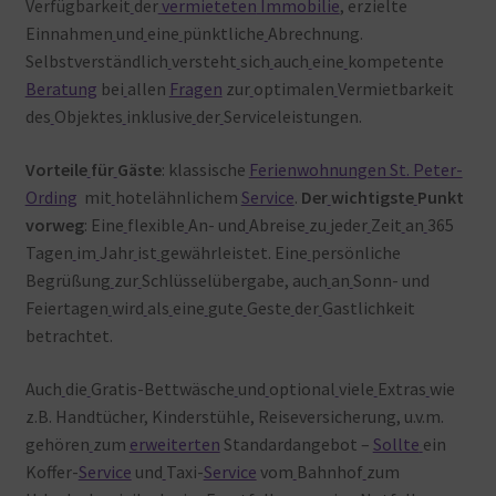
Verfügbarkeit
der
vermieteten
Immobilie
, erzielte
Einnahmen
und
eine
pünktliche
Abrechnung.
Selbstverständlich
versteht
sich
auch
eine
kompetente
Beratung
bei
allen
Fragen
zur
optimalen
Vermietbarkeit
des
Objektes
inklusive
der
Serviceleistungen.
Vorteile
für
Gäste
: klassische
Ferienwohnungen St. Peter-
Ording
mit
hotelähnlichem
Service
.
Der
wichtigste
Punkt
vorweg
: Eine
flexible
An- und
Abreise
zu
jeder
Zeit
an
365
Tagen
im
Jahr
ist
gewährleistet. Eine
persönliche
Begrüßung
zur
Schlüsselübergabe, auch
an
Sonn- und
Feiertagen
wird
als
eine
gute
Geste
der
Gastlichkeit
betrachtet.
Auch
die
Gratis-Bettwäsche
und
optional
viele
Extras
wie
z.B. Handtücher, Kinderstühle, Reiseversicherung, u.v.m.
gehören
zum
erweiterten
Standardangebot –
Sollte
ein
Koffer-
Service
und
Taxi-
Service
vom
Bahnhof
zum