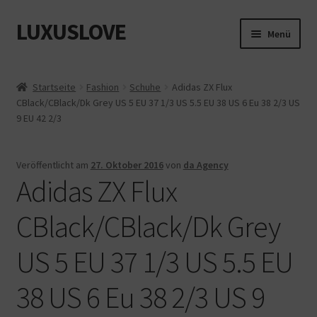
LUXUSLOVE
Zur
Zum
Menü
Navigation
Inhalt
springen
springen
Start
Startseite
Fashion
Schuhe
Adidas ZX Flux
CBlack/CBlack/Dk Grey US 5 EU 37 1/3 US 5.5 EU 38 US 6 Eu 38 2/3 US
Cookie-Richtlinie (EU)
9 EU 42 2/3
Datenschutz
Veröffentlicht am
27. Oktober 2016
von
da Agency
Adidas ZX Flux
Impressum
CBlack/CBlack/Dk Grey
Kasse
US 5 EU 37 1/3 US 5.5 EU
Mein Konto
38 US 6 Eu 38 2/3 US 9
Shop