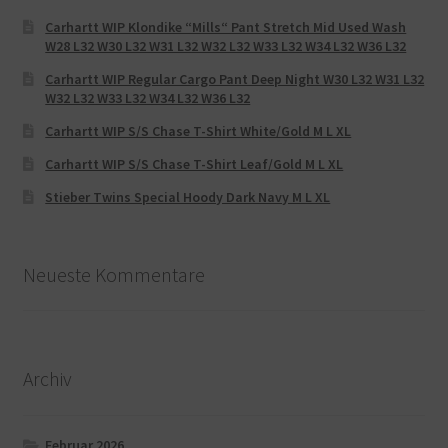
Carhartt WIP Klondike “Mills“ Pant Stretch Mid Used Wash
W28 L32 W30 L32 W31 L32 W32 L32 W33 L32 W34 L32 W36 L32
Carhartt WIP Regular Cargo Pant Deep Night W30 L32 W31 L32
W32 L32 W33 L32 W34 L32 W36 L32
Carhartt WIP S/S Chase T-Shirt White/Gold M L XL
Carhartt WIP S/S Chase T-Shirt Leaf/Gold M L XL
Stieber Twins Special Hoody Dark Navy M L XL
Neueste Kommentare
Archiv
Februar 2026