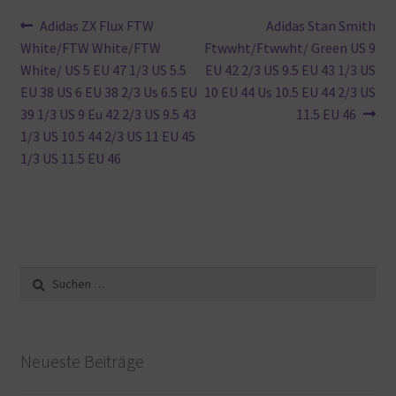
Beitragsnavigation
Vorheriger
Nächster
Adidas ZX Flux FTW
Adidas Stan Smith
Beitrag:
Beitrag:
White/FTW White/FTW
Ftwwht/Ftwwht/ Green US 9
White/ US 5 EU 47 1/3 US 5.5
EU 42 2/3 US 9.5 EU 43 1/3 US
EU 38 US 6 EU 38 2/3 Us 6.5 EU
10 EU 44 Us 10.5 EU 44 2/3 US
39 1/3 US 9 Eu 42 2/3 US 9.5 43
11.5 EU 46
1/3 US 10.5 44 2/3 US 11 EU 45
1/3 US 11.5 EU 46
Suche
nach:
Neueste Beiträge