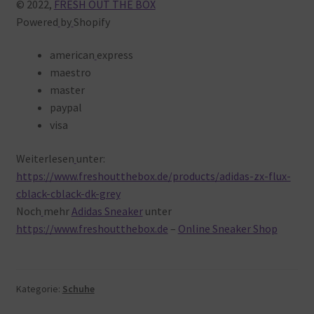
© 2022,
FRESH OUT THE BOX
Powered
by
Shopify
american
express
maestro
master
paypal
visa
Weiterlesen
unter:
https://www.freshoutthebox.de/products/adidas-zx-flux-
cblack-cblack-dk-grey
Noch
mehr
Adidas Sneaker
unter
https://www.freshoutthebox.de
–
Online Sneaker Shop
Kategorie:
Schuhe