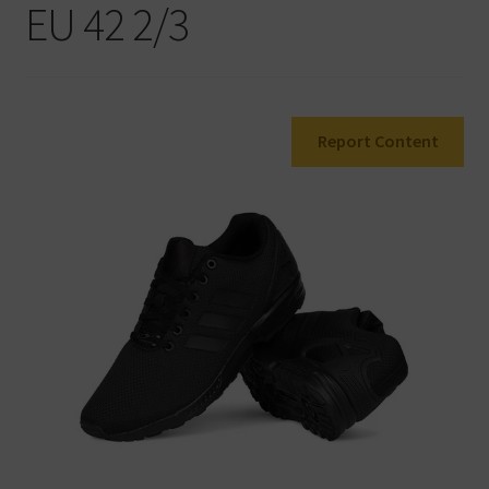
EU 42 2/3
Warenkorb
Report Content