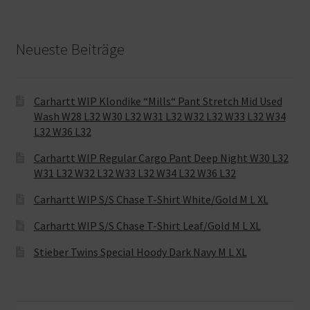
Neueste Beiträge
Carhartt WIP Klondike “Mills“ Pant Stretch Mid Used
Wash W28 L32 W30 L32 W31 L32 W32 L32 W33 L32 W34
L32 W36 L32
Carhartt WIP Regular Cargo Pant Deep Night W30 L32
W31 L32 W32 L32 W33 L32 W34 L32 W36 L32
Carhartt WIP S/S Chase T-Shirt White/Gold M L XL
Carhartt WIP S/S Chase T-Shirt Leaf/Gold M L XL
Stieber Twins Special Hoody Dark Navy M L XL
Suche