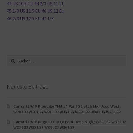
44 US 10.5 EU 44 2/3 US 11 EU
45 1/3 US 11.5 EU 46 US 12 Eu
46 2/3 US 12.5 EU 47 1/3
Suche
nach:
Neueste Beiträge
Carhartt WIP Klondike “Mills“ Pant Stretch Mid Used Wash
W28 L32 W30 L32 W31 L32 W32 L32 W33 L32 W34 L32 W36 L32
Carhartt WIP Regular Cargo Pant Deep Night W30 L32 W31 L32
W32 L32 W33 L32 W34 L32 W36 L32