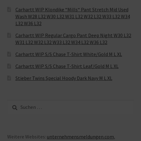
Carhartt WIP Klondike “Mills“ Pant Stretch Mid Used
Wash W28 L32 W30 L32 W31 L32 W32 L32 W33 L32 W34
L32 W36 L32
Carhartt WIP Regular Cargo Pant Deep Night W30 L32
W31 L32 W32 L32 W33 L32 W34 L32 W36 L32
Carhartt WIP S/S Chase T-Shirt White/Gold M L XL
Carhartt WIP S/S Chase T-Shirt Leaf/Gold M L XL
Stieber Twins Special Hoody Dark Navy M L XL
Suche
nach:
Weitere Websites:
unternehmensmeldungen.com
,