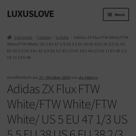
LUXUSLOVE
Zur
Zum
Menü
Navigation
Inhalt
springen
springen
Start
Startseite
Fashion
Schuhe
Adidas ZX Flux FTW White/FTW
White/FTW White/ US 5 EU 47 1/3 US 5.5 EU 38 US 6 EU 38 2/3 Us 6.5
Cookie-Richtlinie (EU)
EU 39 1/3 US 9 Eu 42 2/3 US 9.5 43 1/3 US 10.5 44 2/3 US 11 EU 45 1/3
US 11.5 EU 46
Datenschutz
Impressum
Veröffentlicht am
27. Oktober 2016
von
da Agency
Adidas ZX Flux FTW
Kasse
White/FTW White/FTW
Mein Konto
White/ US 5 EU 47 1/3 US
Shop
5.5 EU 38 US 6 EU 38 2/3