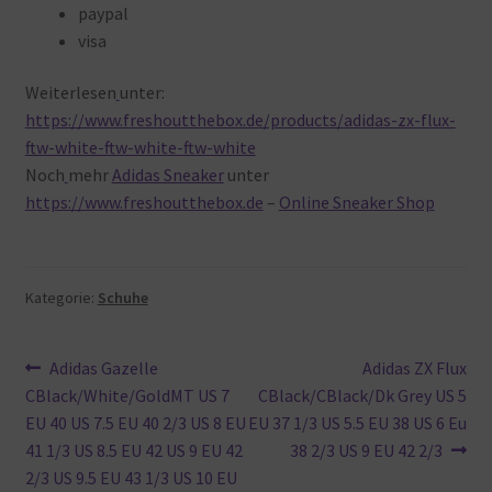
paypal
visa
Weiterlesen
unter:
https://www.freshoutthebox.de/products/adidas-zx-flux-
ftw-white-ftw-white-ftw-white
Noch
mehr
Adidas Sneaker
unter
https://www.freshoutthebox.de
–
Online Sneaker Shop
Kategorie:
Schuhe
Beitragsnavigation
Vorheriger
Nächster
Adidas Gazelle
Adidas ZX Flux
Beitrag:
Beitrag:
CBlack/White/GoldMT US 7
CBlack/CBlack/Dk Grey US 5
EU 40 US 7.5 EU 40 2/3 US 8 EU
EU 37 1/3 US 5.5 EU 38 US 6 Eu
41 1/3 US 8.5 EU 42 US 9 EU 42
38 2/3 US 9 EU 42 2/3
2/3 US 9.5 EU 43 1/3 US 10 EU