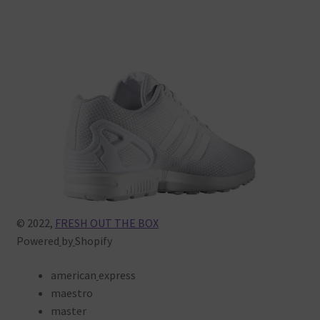
© 2022,
FRESH OUT THE BOX
Powered
by
Shopify
american
express
maestro
master