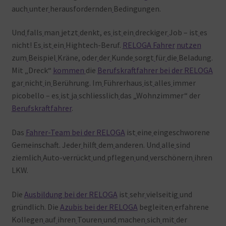
auch
unter
herausfordernden
Bedingungen.
Und
falls
man
jetzt
denkt, es
ist
ein
dreckiger
Job – ist
es
nicht! Es
ist
ein
Hightech-Beruf.
RELOGA Fahrer
nutzen
zum
Beispiel
Kräne, oder
der
Kunde
sorgt
für
die
Beladung.
Mit „Dreck“
kommen
die
Berufskraftfahrer bei der RELOGA
gar
nicht
in
Berührung. Im
Führerhaus
ist
alles
immer
picobello – es
ist
ja
schliesslich
das „Wohnzimmer“ der
Berufskraftfahrer
.
Das
Fahrer-Team bei der RELOGA
ist
eine
eingeschworene
Gemeinschaft. Jeder
hilft
dem
anderen. Und
alle
sind
ziemlich
Auto-verrückt
und
pflegen
und
verschönern
ihren
LKW.
Die
Ausbildung bei der RELOGA
ist
sehr
vielseitig
und
gründlich. Die
Azubis bei der RELOGA
begleiten
erfahrene
Kollegen
auf
ihren
Touren
und
machen
sich
mit
der