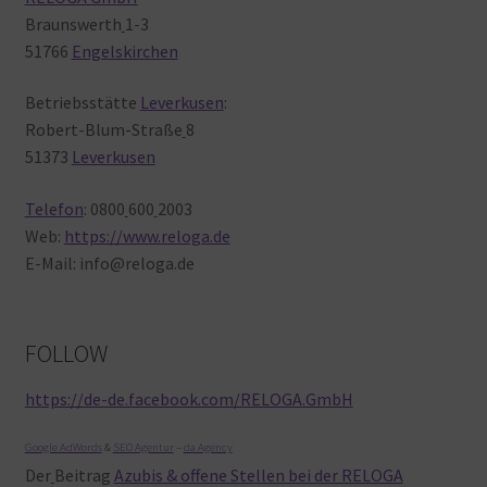
Braunswerth
1-3
51766
Engelskirchen
Betriebsstätte
Leverkusen
:
Robert-Blum-Straße
8
51373
Leverkusen
Telefon
: 0800
600
2003
Web:
https://www.reloga.de
E-Mail: info@reloga.de
FOLLOW
https://de-de.facebook.com/RELOGA.GmbH
Google AdWords
&
SEO Agentur
–
da Agency
Der
Beitrag
Azubis & offene Stellen bei der RELOGA