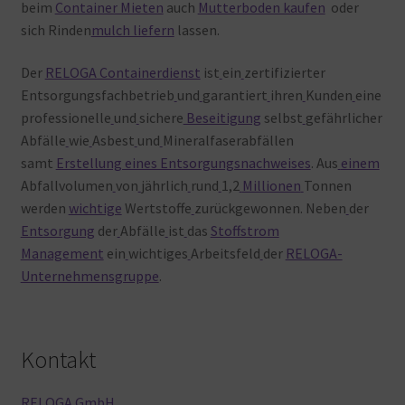
beim
Container Mieten
auch
Mutterboden kaufen
oder
sich Rinden
mulch liefern
lassen.
Der
RELOGA Containerdienst
ist
ein
zertifizierter
Entsorgungsfachbetrieb
und
garantiert
ihren
Kunden
eine
professionelle
und
sichere
Beseitigung
selbst
gefährlicher
Abfälle
wie
Asbest
und
Mineralfaserabfällen
samt
Erstellung eines Entsorgungsnachweises
. Aus
einem
Abfallvolumen
von
jährlich
rund
1,2
Millionen
Tonnen
werden
wichtige
Wertstoffe
zurückgewonnen. Neben
der
Entsorgung
der
Abfälle
ist
das
Stoffstrom
Management
ein
wichtiges
Arbeitsfeld
der
RELOGA-
Unternehmensgruppe
.
Kontakt
RELOGA GmbH