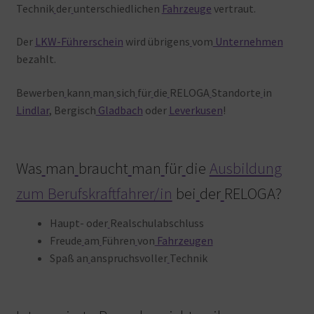
Technik
der
unterschiedlichen
Fahrzeuge
vertraut.
Der
LKW-Führerschein
wird übrigens
vom
Unternehmen
bezahlt.
Bewerben
kann
man
sich
für
die
RELOGA
Standorte
in
Lindlar
, Bergisch
Gladbach
oder
Leverkusen
!
Was
man
braucht
man
für
die
Ausbildung
zum Berufskraftfahrer/in
bei
der
RELOGA?
Haupt- oder
Realschulabschluss
Freude
am
Führen
von
Fahrzeugen
Spaß an
anspruchsvoller
Technik