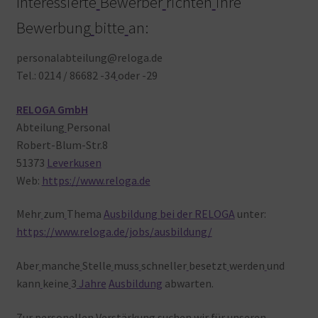
Interessierte
Bewerber
richten
ihre
Bewerbung
bitte
an:
personalabteilung@reloga.de
Tel.: 0214 / 86682 -34
oder -29
RELOGA GmbH
Abteilung
Personal
Robert-Blum-Str.8
51373
Leverkusen
Web:
https://www.reloga.de
Mehr
zum
Thema
Ausbildung bei der RELOGA
unter:
https://www.reloga.de/jobs/ausbildung/
Aber
manche
Stelle
muss
schneller
besetzt
werden
und
kann
keine
3
Jahre
Ausbildung
abwarten.
Zur
personellen
Verstärkung
suchen
wir
für
unseren