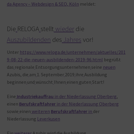
da Agency – Webdesign & SEO, Köln
meldet:
Warenkorb
Die
RELOGA
stellt
wieder
die
Auszubildenden
des
Jahres
vor!
Unter
https://www.reloga.de/unternehmen/aktuelles/201
9-08-22-die-neuen-ausbildenden-2019-96.html
begrüßt
das
regionale
Entsorgungsunternehmen
seine
neuen
Azubis, die
am
1. September
2019
ihre
Ausbildung
beginnen
und
wünscht
Ihnen
einen
guten
Start!
Eine
Industriekauffrau
in der Niederlassung Oberberg
,
einen
Berufskraftfahrer
in der Niederlassung Oberberg
sowie
einen
weiteren
Berufskraftfahrer
in
der
Niederlassung
Leverkusen
Ein
weiterer
Azubis
wird
die
Ausbildung