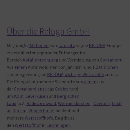
Über die Reloga GmbH
Mit
rund
52
Millionen
Euro
Umsatz
ist
die
RELOGA
-Gruppe
ein
etablierter
regionaler
Entsorger
im
Bereich
Abfallentsorgung
und Vermietung
von
Container
n.
Aus
einem
Abfallvolumen
von
jährlich
rund
1,2
Millionen
Tonnen
gewinnt
die
RELOGA
wichtige
Wertstoffe
zurück.
Die
Reloga
hat
mehrere Standorte
von
denen
aus
der
Containerdienst
das
Gebiet
rund
um
Köln
,
Leverkusen
und
Bergischen
Land
(u.A.
Radevormwald
,
Wermelskirchen
,
Overath
,
Lindl
ar
,
Kürten
,
Wipperfürth
) bedient
und
mehrere
Wertstoffhöfe
. Da
gibt
es
den
Wertstoffhof
in
Leichlingen
,