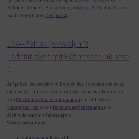
Betriebsstandort
Bockenberg
in
Bergisch Gladbach
zum
nächstmöglichen
Zeitpunkt
:
LKW- Fahrer (m/w/d) mit
Ladetätigkeit mit Führerscheinklasse
CE
Aufgaben: Sie
werden
im
Bereich
des
Containerdienstes
eingesetzt. Ihre
Tätigkeit
umfasst
dabei
das
Fahren
u.a.
von
Abroll- und Absetzfahrzeugen
einschließlich
Hängerbetrieb
sowie
Heckumleerfahrzeugen
und
Altkleidersammelfahrzeugen.
Voraussetzungen:
Führerscheinklasse CE