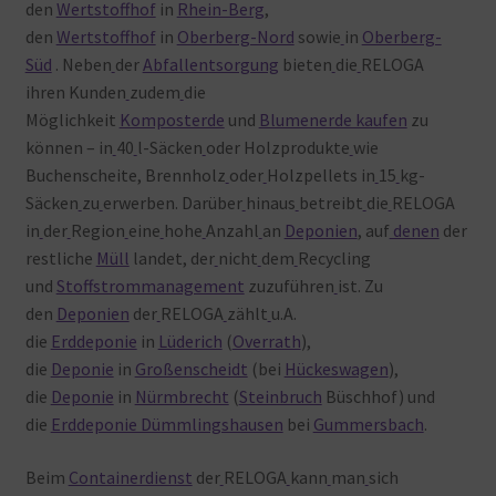
den
Wertstoffhof
in
Rhein-Berg
,
den
Wertstoffhof
in
Oberberg-Nord
sowie
in
Oberberg-
Süd
. Neben
der
Abfallentsorgung
bieten
die
RELOGA
ihren Kunden
zudem
die
Möglichkeit
Komposterde
und
Blumenerde kaufen
zu
können – in
40
l-Säcken
oder
Holzprodukte
wie
Buchenscheite, Brennholz
oder
Holzpellets in
15
kg-
Säcken
zu
erwerben. Darüber
hinaus
betreibt
die
RELOGA
in
der
Region
eine
hohe
Anzahl
an
Deponien
, auf
denen
der
restliche
Müll
landet, der
nicht
dem
Recycling
und
Stoffstrommanagement
zuzuführen
ist. Zu
den
Deponien
der
RELOGA
zählt
u.A.
die
Erddeponie
in
Lüderich
(
Overrath
),
die
Deponie
in
Großenscheidt
(bei
Hückeswagen
),
die
Deponie
in
Nürmbrecht
(
Steinbruch
Büschhof) und
die
Erddeponie Dümmlingshausen
bei
Gummersbach
.
Beim
Containerdienst
der
RELOGA
kann
man
sich