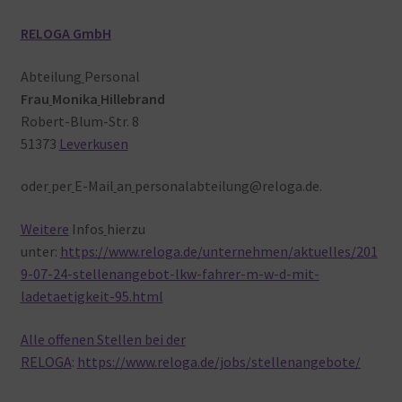
RELOGA GmbH
Abteilung
Personal
Frau
Monika
Hillebrand
Robert-Blum-Str. 8
51373
Leverkusen
oder
per
E-Mail
an
personalabteilung@reloga.de.
Weitere
Infos
hierzu
unter:
https://www.reloga.de/unternehmen/aktuelles/201
9-07-24-stellenangebot-lkw-fahrer-m-w-d-mit-
ladetaetigkeit-95.html
Alle offenen Stellen bei der
RELOGA
:
https://www.reloga.de/jobs/stellenangebote/