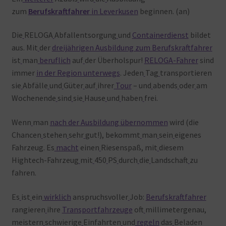
zum
Berufskraftfahrer
in Leverkusen
beginnen. (an)
Die
RELOGA
Abfallentsorgung
und
Containerdienst
bildet
aus. Mit
der
dreijährigen Ausbildung zum Berufskraftfahrer
ist
man
beruflich
auf
der Überholspur!
RELOGA-Fahrer
sind
immer
in der Region unterwegs
. Jeden
Tag
transportieren
sie
Abfälle
und
Güter
auf
ihrer
Tour
– und
abends
oder
am
Wochenende
sind
sie
Hause
und
haben
frei.
Wenn
man
nach der Ausbildung übernommen
wird (die
Chancen
stehen
sehr
gut!), bekommt
man
sein
eigenes
Fahrzeug. Es
macht
einen
Riesenspaß, mit
diesem
Hightech-Fahrzeug
mit
450
PS
durch
die
Landschaft
zu
fahren.
Es
ist
ein
wirklich
anspruchsvoller
Job:
Berufskraftfahrer
rangieren
ihre
Transportfahrzeuge
oft
millimetergenau,
meistern
schwierige
Einfahrten
und
regeln
das
Beladen