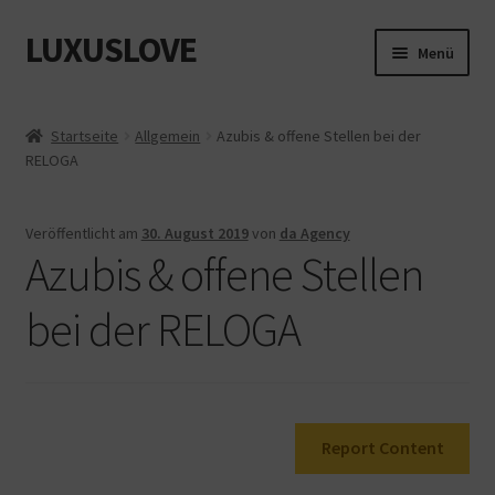
LUXUSLOVE
Zur
Zum
Menü
Navigation
Inhalt
springen
springen
Start
Startseite
Allgemein
Azubis & offene Stellen bei der
RELOGA
Cookie-Richtlinie (EU)
Datenschutz
Veröffentlicht am
30. August 2019
von
da Agency
Azubis & offene Stellen
Impressum
bei der RELOGA
Kasse
Mein Konto
Report Content
Shop