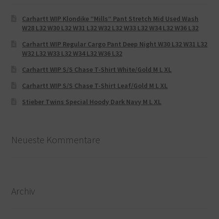
Carhartt WIP Klondike “Mills“ Pant Stretch Mid Used Wash
W28 L32 W30 L32 W31 L32 W32 L32 W33 L32 W34 L32 W36 L32
Carhartt WIP Regular Cargo Pant Deep Night W30 L32 W31 L32
W32 L32 W33 L32 W34 L32 W36 L32
Carhartt WIP S/S Chase T-Shirt White/Gold M L XL
Carhartt WIP S/S Chase T-Shirt Leaf/Gold M L XL
Stieber Twins Special Hoody Dark Navy M L XL
Neueste Kommentare
Archiv