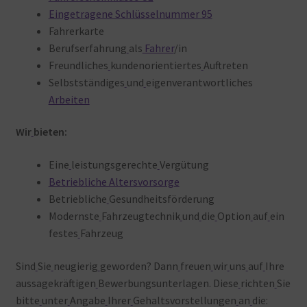
Eingetragene Schlüsselnummer 95
Fahrerkarte
Berufserfahrung
als
Fahrer
/in
Freundliches
kundenorientiertes
Auftreten
Selbstständiges
und
eigenverantwortliches
Arbeiten
Wir
bieten:
Eine
leistungsgerechte
Vergütung
Betriebliche Altersvorsorge
Betriebliche
Gesundheitsförderung
Modernste
Fahrzeugtechnik
und
die
Option
auf
ein
festes
Fahrzeug
Sind
Sie
neugierig
geworden? Dann
freuen
wir
uns
auf
Ihre
aussagekräftigen
Bewerbungsunterlagen. Diese
richten
Sie
bitte
unter
Angabe
Ihrer
Gehaltsvorstellungen
an
die: