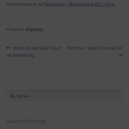
erschien
zuerst
auf
da Agency – Webdesign & SEO, Köln
.
Kategorie:
Allgemein
Beitragsnavigation
Vorheriger
Nächster
Boah, ist das heiß! Jetzt
Petitfee – Super Seed Lip Oil
Beitrag:
Beitrag:
ne Abkühlung…
Suche
nach:
Neueste Beiträge