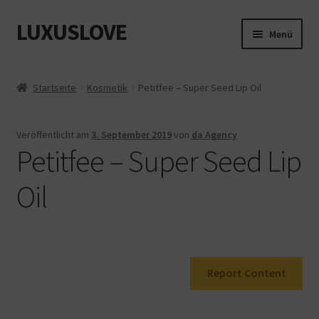
LUXUSLOVE
Zur
Zum
Menü
Navigation
Inhalt
springen
springen
Start
Startseite
Kosmetik
Petitfee – Super Seed Lip Oil
Cookie-Richtlinie (EU)
Veröffentlicht am
3. September 2019
von
da Agency
Datenschutz
Petitfee – Super Seed Lip
Impressum
Oil
Kasse
Mein Konto
Report Content
Shop