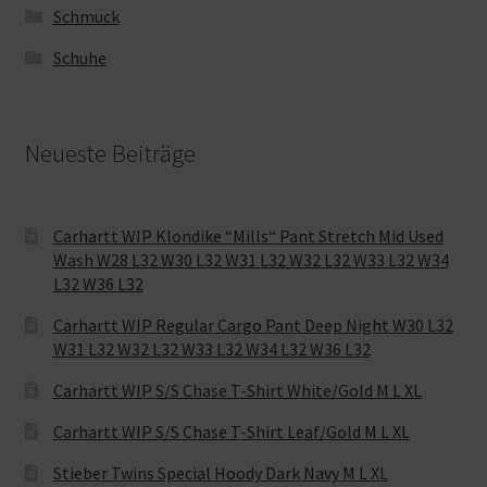
Schmuck
Schuhe
Neueste Beiträge
Carhartt WIP Klondike “Mills“ Pant Stretch Mid Used
Wash W28 L32 W30 L32 W31 L32 W32 L32 W33 L32 W34
L32 W36 L32
Carhartt WIP Regular Cargo Pant Deep Night W30 L32
W31 L32 W32 L32 W33 L32 W34 L32 W36 L32
Carhartt WIP S/S Chase T-Shirt White/Gold M L XL
Carhartt WIP S/S Chase T-Shirt Leaf/Gold M L XL
Stieber Twins Special Hoody Dark Navy M L XL