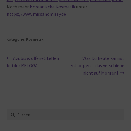
Noch
mehr
Koreanische Kosmetik
unter
https://www.missandmissy.de
Kategorie:
Kosmetik
Beitragsnavigation
Vorheriger
Nächster
Azubis & offene Stellen
Was Du heute kannst
Beitrag:
Beitrag:
bei der RELOGA
entsorgen…das verschiebe
nicht auf Morgen!
Suche
nach: