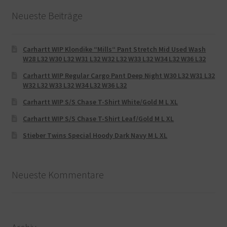
Neueste Beiträge
Carhartt WIP Klondike “Mills“ Pant Stretch Mid Used Wash
W28 L32 W30 L32 W31 L32 W32 L32 W33 L32 W34 L32 W36 L32
Carhartt WIP Regular Cargo Pant Deep Night W30 L32 W31 L32
W32 L32 W33 L32 W34 L32 W36 L32
Carhartt WIP S/S Chase T-Shirt White/Gold M L XL
Carhartt WIP S/S Chase T-Shirt Leaf/Gold M L XL
Stieber Twins Special Hoody Dark Navy M L XL
Neueste Kommentare