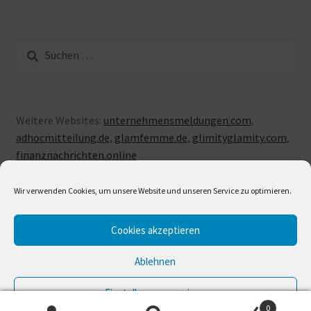
Suche
nach:
Weitere Websites:
unternehmensmeldungen.com
,
adhocmitteilung.de
,
glamfemme.de
,
glimityglamity.com
,
finanznachrichten.online
Wir verwenden Cookies, um unsere Website und unseren Service zu optimieren.
Cookies akzeptieren
© LUXUSLOVE 2026
Erstellt mit Storefront & WooCommerce
.
Ablehnen
Einstellungen anzeigen
0