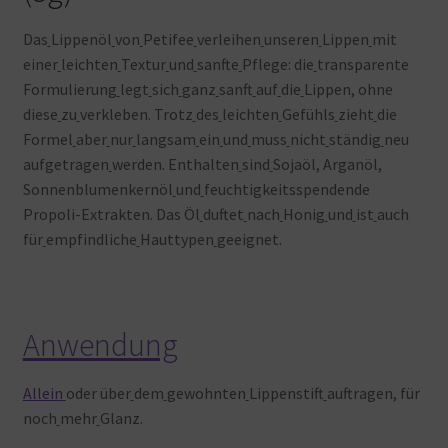
Das
Lippenöl
von
Petifee
verleihen
unseren
Lippen
mit
einer
leichten
Textur
und
sanfte
Pflege: die
transparente
Formulierung
legt
sich
ganz
sanft
auf
die
Lippen, ohne
diese
zu
verkleben. Trotz
des
leichten
Gefühls
zieht
die
Formel
aber
nur
langsam
ein
und
muss
nicht
ständig
neu
aufgetragen
werden. Enthalten
sind
Sojaöl, Arganöl,
Sonnenblumenkernöl
und
feuchtigkeitsspendende
Propoli-Extrakten. Das Öl
duftet
nach
Honig
und
ist
auch
für
empfindliche
Hauttypen
geeignet.
Anwendung
Allein
oder über
dem
gewohnten
Lippenstift
auftragen, für
noch
mehr
Glanz.