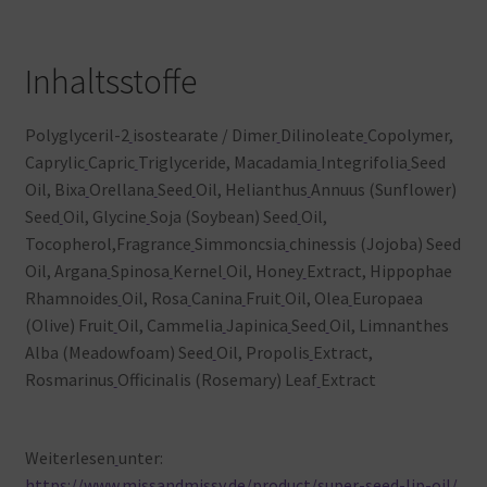
Inhaltsstoffe
Polyglyceril-2
isostearate / Dimer
Dilinoleate
Copolymer,
Caprylic
Capric
Triglyceride, Macadamia
Integrifolia
Seed
Oil, Bixa
Orellana
Seed
Oil, Helianthus
Annuus (Sunflower)
Seed
Oil, Glycine
Soja (Soybean) Seed
Oil,
Tocopherol,Fragrance
Simmoncsia
chinessis (Jojoba) Seed
Oil, Argana
Spinosa
Kernel
Oil, Honey
Extract, Hippophae
Rhamnoides
Oil, Rosa
Canina
Fruit
Oil, Olea
Europaea
(Olive) Fruit
Oil, Cammelia
Japinica
Seed
Oil, Limnanthes
Alba (Meadowfoam) Seed
Oil, Propolis
Extract,
Rosmarinus
Officinalis (Rosemary) Leaf
Extract
Weiterlesen
unter:
https://www.missandmissy.de/product/super-seed-lip-oil/