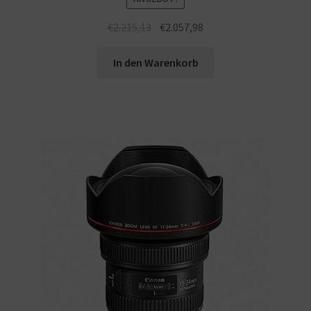
€
2.215,13
€
2.057,98
In den Warenkorb