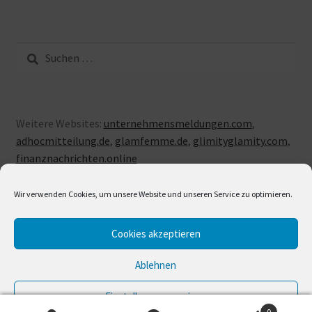
Suche
nach:
Weitere Websites:
unternehmensmeldungen.com
,
adhocmitteilung.de
,
glamfemme.de
,
glimityglamity.com
,
finanznachrichten.online
Wir verwenden Cookies, um unsere Website und unseren Service zu optimieren.
Cookies akzeptieren
© LUXUSLOVE 2026
Erstellt mit Storefront & WooCommerce
.
Ablehnen
Einstellungen anzeigen
0