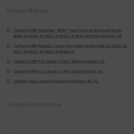
Neueste Beiträge
Carhartt WIP Klondike “Mills“ Pant Stretch Mid Used Wash
W28 L32 W30 L32 W31 L32 W32 L32 W33 L32 W34 L32 W36 L32
Carhartt WIP Regular Cargo Pant Deep Night W30 L32 W31 L32
W32 L32 W33 L32 W34 L32 W36 L32
Carhartt WIP S/S Chase T-Shirt White/Gold M L XL
Carhartt WIP S/S Chase T-Shirt Leaf/Gold M L XL
Stieber Twins Special Hoody Dark Navy M L XL
Neueste Kommentare