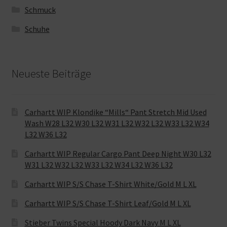
Schmuck
Schuhe
Neueste Beiträge
Carhartt WIP Klondike “Mills“ Pant Stretch Mid Used
Wash W28 L32 W30 L32 W31 L32 W32 L32 W33 L32 W34
L32 W36 L32
Carhartt WIP Regular Cargo Pant Deep Night W30 L32
W31 L32 W32 L32 W33 L32 W34 L32 W36 L32
Carhartt WIP S/S Chase T-Shirt White/Gold M L XL
Carhartt WIP S/S Chase T-Shirt Leaf/Gold M L XL
Stieber Twins Special Hoody Dark Navy M L XL