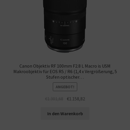
Canon Objektiv RF 100mm F2.8 L Macro is USM
Makroobjektiv für EOS R5 / R6 (1,4 x Vergrößerung, 5
Stufen optischer…
ANGEBOT!
€
1.301,68
€
1.158,82
In den Warenkorb