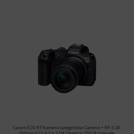
Canon EOS R7 Kamera spiegellose Camera + RF-S 18-
150mm F3.5-6.3 is STM Objektiv (DSLR Upgrade,