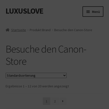
LUXUSLOVE
Zur
Zum
Menü
Navigation
Inhalt
springen
springen
Start
Startseite
Produkt Brand
Besuche den Canon-Store
Cookie-Richtlinie (EU)
Besuche den Canon-
Datenschutz
Store
Impressum
Kasse
Ergebnisse 1 – 12 von 20 werden angezeigt
Mein Konto
Shop
1
2