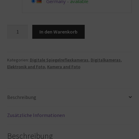
Germany
-
available
Canon
In den Warenkorb
EOS
R5
Vollformat
Systemkamera
Kategorien:
Digitale Spiegelreflexkameras
,
Digitalkameras
,
Elektronik and Foto
,
Kamera and Foto
-
Gehäuse
(spiegellos,
45
Beschreibung
MP,
DIGIC
X,
Zusätzliche Informationen
8K
RAW,
Beschreibung
4K