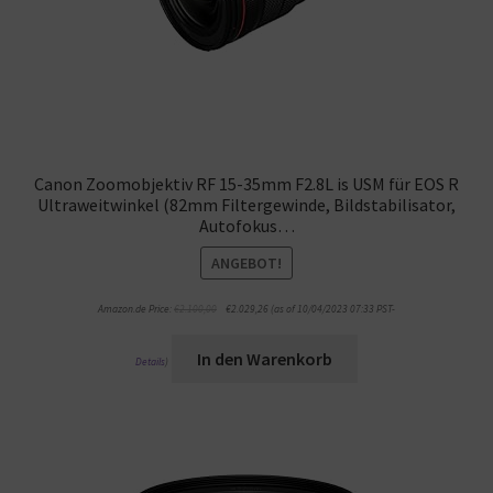
Canon Zoomobjektiv RF 15-35mm F2.8L is USM für EOS R
Ultraweitwinkel (82mm Filtergewinde, Bildstabilisator,
Autofokus…
ANGEBOT!
Amazon.de Price:
€
2.100,00
€
2.029,26
(as of 10/04/2023 07:33 PST-
In den Warenkorb
Details
)