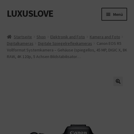
LUXUSLOVE
Zur
Zum
Menü
Navigation
Inhalt
springen
springen
Start
Startseite
Shop
Elektronik and Foto
Kamera and Foto
Digitalkameras
Digitale Spiegelreflexkameras
Canon EOS R5
Cookie-Richtlinie (EU)
Vollformat Systemkamera – Gehäuse (spiegellos, 45 MP, DIGIC X, 8K
RAW, 4K 120p, 5 Achsen Bildstabilisator…
Datenschutz
Impressum
Kasse
Mein Konto
Shop