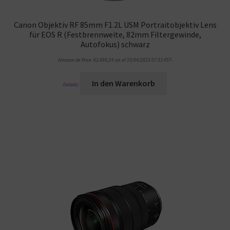
Canon Objektiv RF 85mm F1.2L USM Portraitobjektiv Lens
für EOS R (Festbrennweite, 82mm Filtergewinde,
Autofokus) schwarz
Amazon.de Price:
€
2.688,24
(as of 10/04/2023 07:33 PST-
In den Warenkorb
Details
)