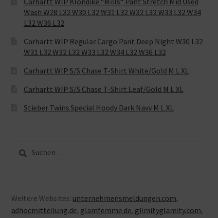
Carhartt WIP Klondike “Mills“ Pant Stretch Mid Used
Wash W28 L32 W30 L32 W31 L32 W32 L32 W33 L32 W34
L32 W36 L32
Carhartt WIP Regular Cargo Pant Deep Night W30 L32
W31 L32 W32 L32 W33 L32 W34 L32 W36 L32
Carhartt WIP S/S Chase T-Shirt White/Gold M L XL
Carhartt WIP S/S Chase T-Shirt Leaf/Gold M L XL
Stieber Twins Special Hoody Dark Navy M L XL
Suche
nach:
Weitere Websites:
unternehmensmeldungen.com
,
adhocmitteilung.de
,
glamfemme.de
,
glimityglamity.com
,