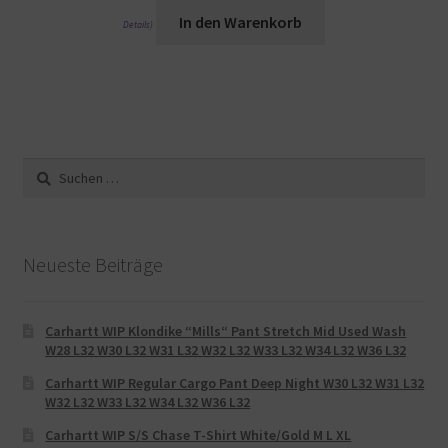
In den Warenkorb
Details
)
Suche
nach:
Neueste Beiträge
Carhartt WIP Klondike “Mills“ Pant Stretch Mid Used Wash
W28 L32 W30 L32 W31 L32 W32 L32 W33 L32 W34 L32 W36 L32
Carhartt WIP Regular Cargo Pant Deep Night W30 L32 W31 L32
W32 L32 W33 L32 W34 L32 W36 L32
Carhartt WIP S/S Chase T-Shirt White/Gold M L XL