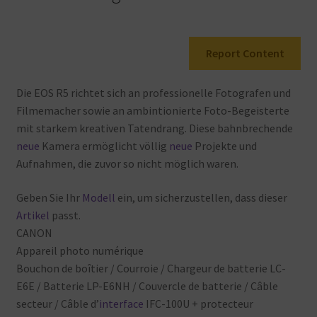
120p,
5
Achsen
Report Content
Bildstabilisator…
Menge
Die
EOS
R5
richtet
sich
an
professionelle
Fotografen
und
Filmemacher
sowie
an
ambintionierte
Foto-Begeisterte
mit
starkem
kreativen
Tatendrang. Diese
bahnbrechende
neue
Kamera
ermöglicht
völlig
neue
Projekte
und
Aufnahmen, die
zuvor
so
nicht
möglich
waren.
Geben
Sie
Ihr
Modell
ein, um
sicherzustellen, dass
dieser
Artikel
passt.
CANON
Appareil
photo
numérique
Bouchon
de
boîtier / Courroie / Chargeur
de
batterie
LC-
E6E / Batterie
LP-E6NH / Couvercle
de
batterie / Câble
secteur / Câble
d’
interface
IFC-100U + protecteur