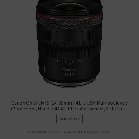
Canon Objektiv RF 14-35mm F4 L is USM Makroobjektiv
(2,5 x Zoom, Nano USM AF, Ultra Weitwinkel, 5 Stufen…
ANGEBOT!
Amazon.de Price:
€
1.528,57
€
1.511,76
(as of 10/04/2023 07:33 PST-