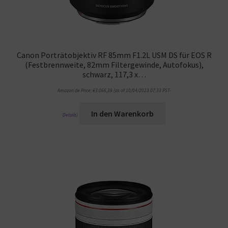
Canon Porträtobjektiv RF 85mm F1.2L USM DS für EOS R
(Festbrennweite, 82mm Filtergewinde, Autofokus),
schwarz, 117,3 x…
Amazon.de Price:
€
3.066,39
(as of 10/04/2023 07:33 PST-
In den Warenkorb
Details
)