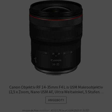
Canon Objektiv RF 14-35mm F4 L is USM Makroobjektiv
(2,5 x Zoom, Nano USM AF, Ultra Weitwinkel, 5 Stufen…
ANGEBOT!
Amazon.de Price:
€
1.528,57
€
1.511,76
(as of 10/04/2023 07:33 PST-