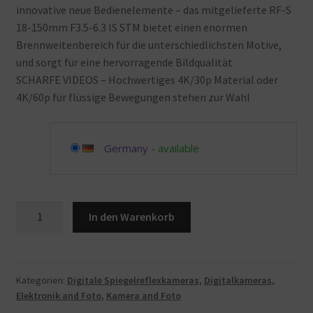
innovative neue Bedienelemente – das mitgelieferte RF-S
18-150mm F3.5-6.3 IS STM bietet einen enormen
Brennweitenbereich für die unterschiedlichsten Motive,
und sorgt für eine hervorragende Bildqualität
SCHARFE VIDEOS – Hochwertiges 4K/30p Material oder
4K/60p für flüssige Bewegungen stehen zur Wahl
Germany
-
available
Canon
In den Warenkorb
EOS
R7
Kamera
spiegellose
Kategorien:
Digitale Spiegelreflexkameras
,
Digitalkameras
,
Elektronik and Foto
,
Kamera and Foto
Camera