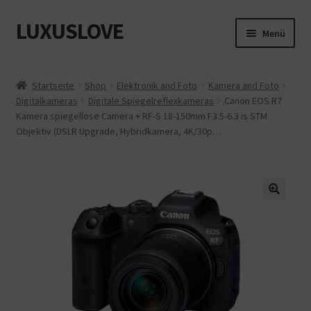
LUXUSLOVE
Zur
Zum
Menü
Navigation
Inhalt
springen
springen
Start
Startseite
Shop
Elektronik and Foto
Kamera and Foto
Digitalkameras
Digitale Spiegelreflexkameras
Canon EOS R7
Cookie-Richtlinie (EU)
Kamera spiegellose Camera + RF-S 18-150mm F3.5-6.3 is STM
Objektiv (DSLR Upgrade, Hybridkamera, 4K/30p…
Datenschutz
Impressum
Kasse
Mein Konto
Shop