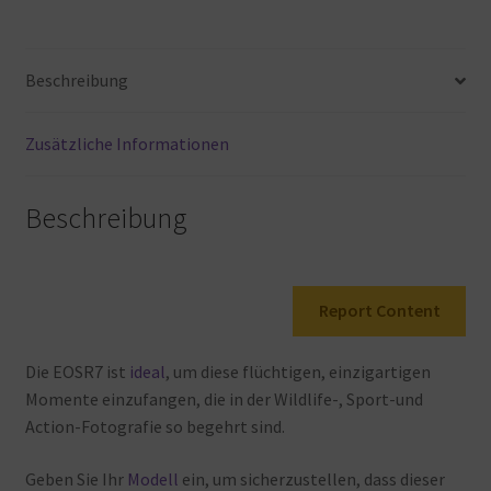
+
RF-
S
Beschreibung
18-
150mm
F3.5-
Zusätzliche Informationen
6.3
is
Beschreibung
STM
Objektiv
(DSLR
Upgrade,
Report Content
Hybridkamera,
4K/30p…
Die
EOSR7
ist
ideal
, um
diese
flüchtigen, einzigartigen
Menge
Momente
einzufangen, die
in
der
Wildlife-, Sport-und
Action-Fotografie
so
begehrt
sind.
Geben
Sie
Ihr
Modell
ein, um
sicherzustellen, dass
dieser