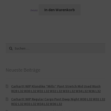
In den Warenkorb
Details
)
Suche
nach:
Neueste Beiträge
Carhartt WIP Klondike “Mills“ Pant Stretch Mid Used Wash
W28 L32 W30 L32 W31 L32 W32 L32 W33 L32 W34 L32 W36 L32
Carhartt WIP Regular Cargo Pant Deep Night W30 L32 W31 L32
W32 L32 W33 L32 W34 L32 W36 L32