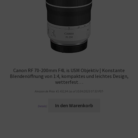
Canon RF 70-200mm F4L is USM Objektiv | Konstante
Blendenöffnung von 1:4, kompaktes und leichtes Design,
wetterfest…
Amazon.de Price:
€
1.452,94
(as of 10/04/2023 07:33 PST-
In den Warenkorb
Details
)