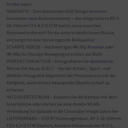
Artikel
passt.
INNOVATIV – Zum
klassischen
EOS
Design
kommen
innovative
neue
Bedienelemente – das
mitgelieferte
RF-S
18-150mm
F3.5-6.3
IS
STM
bietet
einen
enormen
Brennweitenbereich
für
die
unterschiedlichsten
Motive,
und
sorgt
für
eine
hervorragende
Bildqualität
SCHARFE
VIDEOS – Hochwertiges
4K/30p
Material
oder
4K/60p
für
flüssige
Bewegungen
stehen
zur
Wahl
PERFEKT
FÜR
ACTION – Fotografieren
Sie
dynamische
Motive
mit
bis
zu
15
B/s¹ – bei
der
Action-, Sport- und
Wildlife-Fotografie
begeistert
die
Photocamera
mit
der
Fähigkeit, auch
schnell
bewegende
Objekte
scharf
zu
erfassen
INTEGRIERTES
WLAN – Koppeln
Sie
die
Kamera
mit
dem
Smartphone
oder
stellen
Sie
eine
direkte
WLAN-
Verbindung
für
Uploads
in
die
Cloud über
image.canon
her
LIEFERUMFANG – EOS
R7
Kameragehäuse, RF-S
18-150mm
F3.5-6.3
IS
STM
Objektiv, Kamera-Gehäusedeckel
R-F-5,