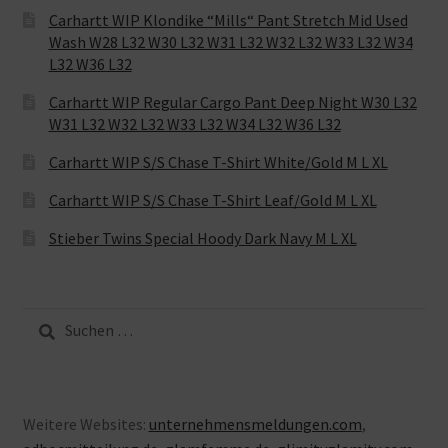
Carhartt WIP Klondike “Mills“ Pant Stretch Mid Used
Wash W28 L32 W30 L32 W31 L32 W32 L32 W33 L32 W34
L32 W36 L32
Carhartt WIP Regular Cargo Pant Deep Night W30 L32
W31 L32 W32 L32 W33 L32 W34 L32 W36 L32
Carhartt WIP S/S Chase T-Shirt White/Gold M L XL
Carhartt WIP S/S Chase T-Shirt Leaf/Gold M L XL
Stieber Twins Special Hoody Dark Navy M L XL
Suche
nach:
Weitere Websites:
unternehmensmeldungen.com
,