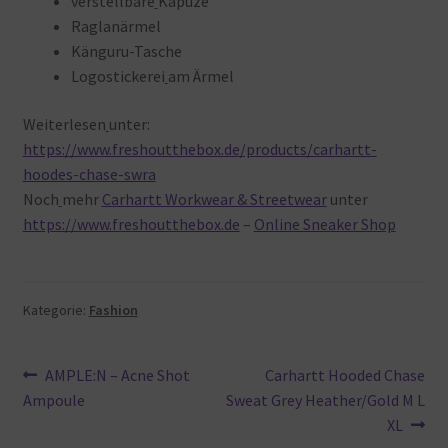
verstellbare
Kapuze
Raglanärmel
Känguru-Tasche
Logostickerei
am Ärmel
Weiterlesen
unter:
https://www.freshoutthebox.de/products/carhartt-
hoodes-chase-swra
Noch
mehr
Carhartt Workwear & Streetwear
unter
https://www.freshoutthebox.de
–
Online Sneaker Shop
Kategorie:
Fashion
Beitragsnavigation
Vorheriger
Nächster
AMPLE:N – Acne Shot
Carhartt Hooded Chase
Beitrag:
Beitrag:
Ampoule
Sweat Grey Heather/Gold M L
XL