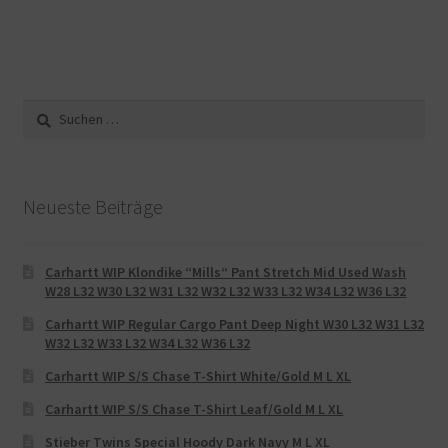
Suche
nach:
Neueste Beiträge
Carhartt WIP Klondike “Mills“ Pant Stretch Mid Used Wash
W28 L32 W30 L32 W31 L32 W32 L32 W33 L32 W34 L32 W36 L32
Carhartt WIP Regular Cargo Pant Deep Night W30 L32 W31 L32
W32 L32 W33 L32 W34 L32 W36 L32
Carhartt WIP S/S Chase T-Shirt White/Gold M L XL
Carhartt WIP S/S Chase T-Shirt Leaf/Gold M L XL
Stieber Twins Special Hoody Dark Navy M L XL