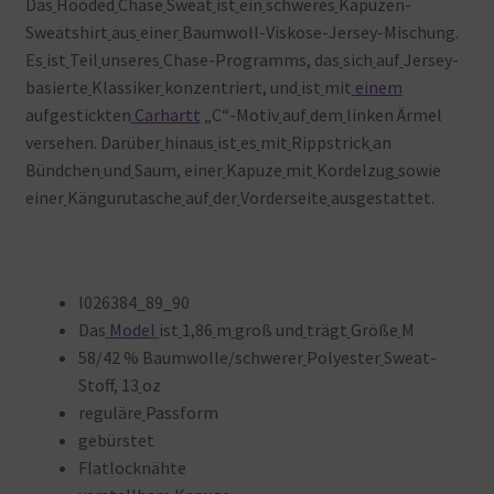
Das
Hooded
Chase
Sweat
ist
ein
schweres
Kapuzen-
Sweatshirt
aus
einer
Baumwoll-Viskose-Jersey-Mischung.
Es
ist
Teil
unseres
Chase-Programms, das
sich
auf
Jersey-
basierte
Klassiker
konzentriert, und
ist
mit
einem
aufgestickten
Carhartt
„C“-Motiv
auf
dem
linken Ärmel
versehen. Darüber
hinaus
ist
es
mit
Rippstrick
an
Bündchen
und
Saum, einer
Kapuze
mit
Kordelzug
sowie
einer
Kängurutasche
auf
der
Vorderseite
ausgestattet.
I026384_89_90
Das
Model
ist
1,86
m
groß und
trägt
Größe
M
58/42 % Baumwolle/schwerer
Polyester
Sweat-
Stoff, 13
oz
reguläre
Passform
gebürstet
Flatlocknähte