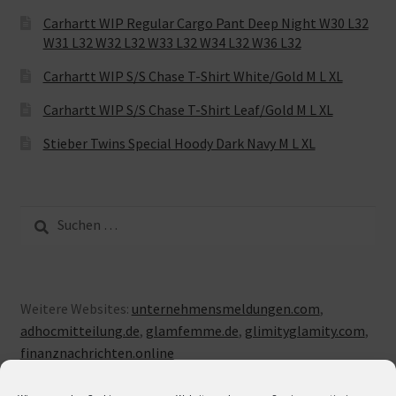
Carhartt WIP Regular Cargo Pant Deep Night W30 L32
W31 L32 W32 L32 W33 L32 W34 L32 W36 L32
Carhartt WIP S/S Chase T-Shirt White/Gold M L XL
Carhartt WIP S/S Chase T-Shirt Leaf/Gold M L XL
Stieber Twins Special Hoody Dark Navy M L XL
Suche
nach:
Weitere Websites:
unternehmensmeldungen.com
,
adhocmitteilung.de
,
glamfemme.de
,
glimityglamity.com
,
finanznachrichten.online