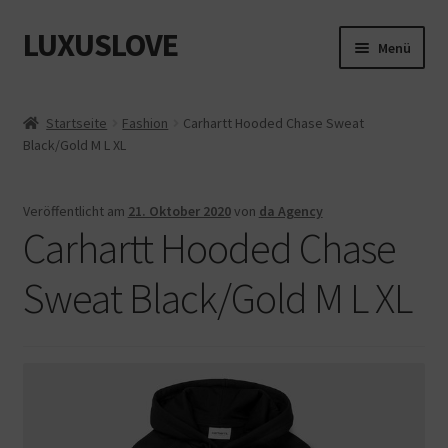
LUXUSLOVE
Zur
Zum
Menü
Navigation
Inhalt
springen
springen
Start
Startseite
Fashion
Carhartt Hooded Chase Sweat
Black/Gold M L XL
Cookie-Richtlinie (EU)
Datenschutz
Veröffentlicht am
21. Oktober 2020
von
da Agency
Carhartt Hooded Chase
Impressum
Sweat Black/Gold M L XL
Kasse
Mein Konto
Shop