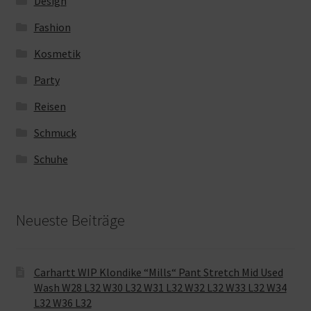
Design
Fashion
Kosmetik
Party
Reisen
Schmuck
Schuhe
Neueste Beiträge
Carhartt WIP Klondike “Mills“ Pant Stretch Mid Used
Wash W28 L32 W30 L32 W31 L32 W32 L32 W33 L32 W34
L32 W36 L32