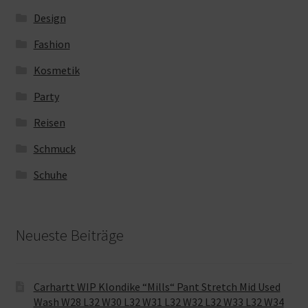
Design
Fashion
Kosmetik
Party
Reisen
Schmuck
Schuhe
Neueste Beiträge
Carhartt WIP Klondike “Mills“ Pant Stretch Mid Used
Wash W28 L32 W30 L32 W31 L32 W32 L32 W33 L32 W34