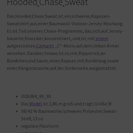
Hooded
Chase
Sweat
Das
Hooded
Chase
Sweat
ist
ein
schweres
Kapuzen-
Sweatshirt
aus
einer
Baumwoll-Viskose-Jersey-Mischung.
Es
ist
Teil
unseres
Chase-Programms, das
sich
auf
Jersey-
basierte
Klassiker
konzentriert, und
ist
mit
einem
aufgestickten
Carhartt
„C“-Motiv
auf
dem
linken Ärmel
versehen. Darüber
hinaus
ist
es
mit
Rippstrick
an
Bündchen
und
Saum, einer
Kapuze
mit
Kordelzug
sowie
einer
Kängurutasche
auf
der
Vorderseite
ausgestattet.
I026384_89_90
Das
Model
ist
1,86
m
groß und
trägt
Größe
M
58/42 % Baumwolle/schwerer
Polyester
Sweat-
Stoff, 13
oz
reguläre
Passform