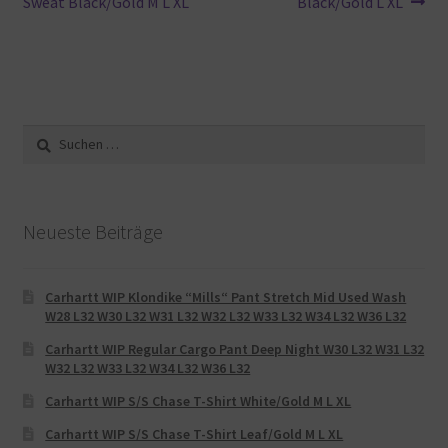
Beitrag:
Beitrag:
Sweat Black/Gold M L XL
Black/Gold L XL
Suche
nach:
Neueste Beiträge
Carhartt WIP Klondike “Mills“ Pant Stretch Mid Used Wash
W28 L32 W30 L32 W31 L32 W32 L32 W33 L32 W34 L32 W36 L32
Carhartt WIP Regular Cargo Pant Deep Night W30 L32 W31 L32
W32 L32 W33 L32 W34 L32 W36 L32
Carhartt WIP S/S Chase T-Shirt White/Gold M L XL
Carhartt WIP S/S Chase T-Shirt Leaf/Gold M L XL