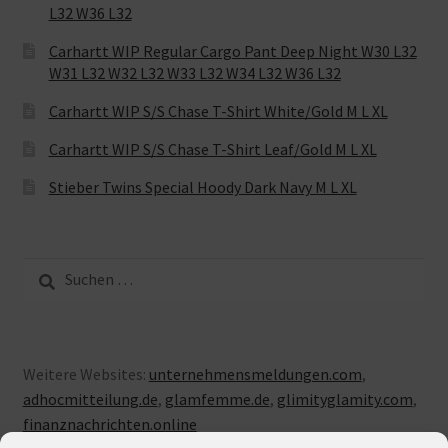
L32 W36 L32
Carhartt WIP Regular Cargo Pant Deep Night W30 L32
W31 L32 W32 L32 W33 L32 W34 L32 W36 L32
Carhartt WIP S/S Chase T-Shirt White/Gold M L XL
Carhartt WIP S/S Chase T-Shirt Leaf/Gold M L XL
Stieber Twins Special Hoody Dark Navy M L XL
Suche
nach:
Weitere Websites:
unternehmensmeldungen.com
,
adhocmitteilung.de
,
glamfemme.de
,
glimityglamity.com
,
finanznachrichten.online