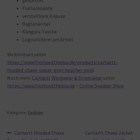
gebürstet
Flatlocknähte
verstellbare
Kapuze
Raglanärmel
Känguru-Tasche
Logostickerei
am Ärmel
Weiterlesen
unter:
https://www.freshoutthebox.de/products/carhartt-
hooded-chase-sweat-grey-heather-gold
Noch
mehr
Carhartt Workwear & Streetwear
unter
https://www.freshoutthebox.de
–
Online Sneaker Shop
Kategorie:
Fashion
Beitragsnavigation
Vorheriger
Nächster
Carhartt Hooded Chase
Carhartt Chase Jacket