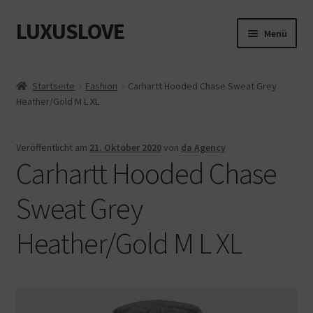
LUXUSLOVE
Zur
Zum
Menü
Navigation
Inhalt
springen
springen
Start
Startseite
Fashion
Carhartt Hooded Chase Sweat Grey
Heather/Gold M L XL
Cookie-Richtlinie (EU)
Datenschutz
Veröffentlicht am
21. Oktober 2020
von
da Agency
Carhartt Hooded Chase
Impressum
Sweat Grey
Kasse
Heather/Gold M L XL
Mein Konto
Shop