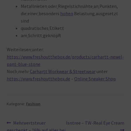
Metallnieten
oder
Riegelstichnähte
an
Punkten,
die
einer
besonders
hohen
Belastung
ausgesetzt
sind
quadratisches
Etikett
am
Schritt
geknöpft
Weiterlesen
unter:
https://www.freshoutthebox.de/products/carhartt-newel-
pant-blue-stone
Noch
mehr
Carhartt Workwear & Streetwear
unter
https://www.freshoutthebox.de
–
Online Sneaker Shop
Kategorie:
Fashion
Beitragsnavigation
Vorheriger
Nächster
Mehrwertsteuer
Isntree – TW-Real Eye Cream
Beitrag:
Beitrag:
geschenkt – 16% auf alles bei