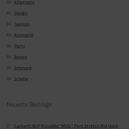
Allgemein
Design
Fashion
Kosmetik
Party
Reisen
Schmuck
Schuhe
Neueste Beiträge
Carhartt WIP Klondike “Mills“ Pant Stretch Mid Used