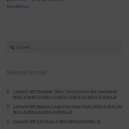
Miss&Missy
Suche
nach:
Neueste Beiträge
Carhartt WIP Klondike “Mills“ Pant Stretch Mid Used Wash
W28 L32 W30 L32 W31 L32 W32 L32 W33 L32 W34 L32 W36 L32
Carhartt WIP Regular Cargo Pant Deep Night W30 L32 W31 L32
W32 L32 W33 L32 W34 L32 W36 L32
Carhartt WIP S/S Chase T-Shirt White/Gold M L XL