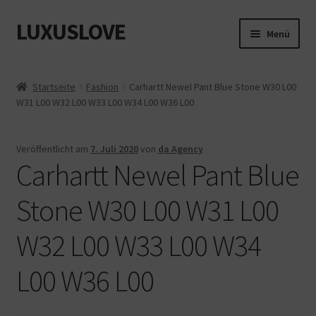
LUXUSLOVE
Zur
Zum
Menü
Navigation
Inhalt
springen
springen
Start
Startseite
Fashion
Carhartt Newel Pant Blue Stone W30 L00
W31 L00 W32 L00 W33 L00 W34 L00 W36 L00
Cookie-Richtlinie (EU)
Datenschutz
Veröffentlicht am
7. Juli 2020
von
da Agency
Carhartt Newel Pant Blue
Impressum
Stone W30 L00 W31 L00
Kasse
W32 L00 W33 L00 W34
Mein Konto
L00 W36 L00
Shop