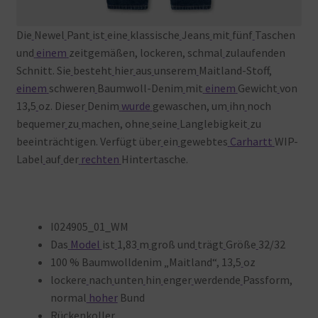
Die
Newel
Pant
ist
eine
klassische
Jeans
mit
fünf
Taschen
und
einem
zeitgemäßen, lockeren, schmal
zulaufenden
Schnitt. Sie
besteht
hier
aus
unserem
Maitland-Stoff,
einem
schweren
Baumwoll-Denim
mit
einem
Gewicht
von
13,5
oz. Dieser
Denim
wurde
gewaschen, um
ihn
noch
bequemer
zu
machen, ohne
seine
Langlebigkeit
zu
beeinträchtigen. Verfügt über
ein
gewebtes
Carhartt
WIP-
Label
auf
der
rechten
Hintertasche.
I024905_01_WM
Das
Model
ist
1,83
m
groß und
trägt
Größe
32/32
100 % Baumwolldenim „Maitland“, 13,5
oz
lockere
nach
unten
hin
enger
werdende
Passform,
normal
hoher
Bund
Rückenkoller