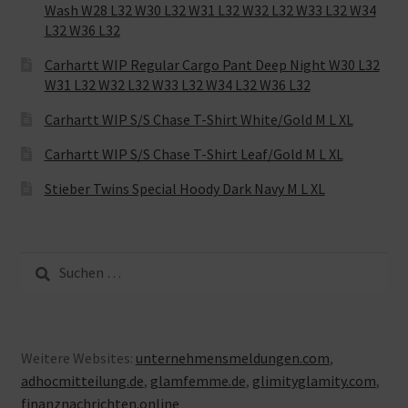
Wash W28 L32 W30 L32 W31 L32 W32 L32 W33 L32 W34
L32 W36 L32
Carhartt WIP Regular Cargo Pant Deep Night W30 L32
W31 L32 W32 L32 W33 L32 W34 L32 W36 L32
Carhartt WIP S/S Chase T-Shirt White/Gold M L XL
Carhartt WIP S/S Chase T-Shirt Leaf/Gold M L XL
Stieber Twins Special Hoody Dark Navy M L XL
Suche
nach:
Weitere Websites:
unternehmensmeldungen.com
,
adhocmitteilung.de
,
glamfemme.de
,
glimityglamity.com
,
finanznachrichten.online