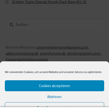
Stieber Twins Special Hoody Dark Navy M L XL
Suche
nach:
Weitere Websites:
unternehmensmeldungen.com
,
adhocmitteilung.de
,
glamfemme.de
,
glimityglamity.com
,
finanznachrichten.online
Wir verwenden Cookies, um unsere Website und unseren Service zu optimieren.
Cookies akzeptieren
© LUXUSLOVE 2026
Erstellt mit Storefront & WooCommerce
.
Ablehnen
Einstellungen anzeigen