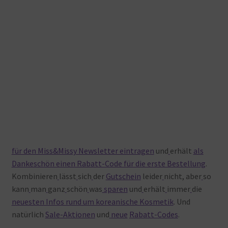
für den Miss&Missy Newsletter eintragen
und
erhält
als
Dankeschön einen Rabatt-Code für die erste Bestellung
.
Kombinieren
lässt
sich
der
Gutschein
leider
nicht, aber
so
kann
man
ganz
schön
was
sparen
und
erhält
immer
die
neuesten Infos rund um koreanische Kosmetik
. Und
natürlich
Sale-Aktionen
und
neue
Rabatt-Codes
.