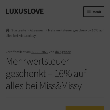
LUXUSLOVE
Zur
Zum
Menü
Navigation
Inhalt
springen
springen
Start
Startseite
Allgemein
Mehrwertsteuer geschenkt – 16% auf
alles bei Miss&Missy
Cookie-Richtlinie (EU)
Datenschutz
Veröffentlicht am
3. Juli 2020
von
da Agency
Mehrwertsteuer
Impressum
geschenkt – 16% auf
Kasse
alles bei Miss&Missy
Mein Konto
Shop