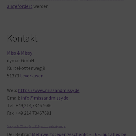
angefordert
werden.
Kontakt
Miss & Missy
dymar GmbH
Kurtekottenweg
9
51373
Leverkusen
Web:
https://www.missandmissy.de
Email:
info@missandmissy.de
Tel: +49
214
73467686
Fax: +49
214
73467691
Google AdWords
&
SEO Agentur
–
da Agency
.
Der
Beitrag
Mehrwertsteuer geschenkt – 16% auf alles bei