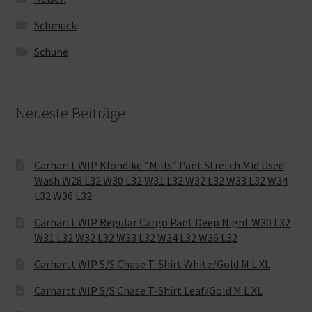
Schmuck
Schuhe
Neueste Beiträge
Carhartt WIP Klondike “Mills“ Pant Stretch Mid Used
Wash W28 L32 W30 L32 W31 L32 W32 L32 W33 L32 W34
L32 W36 L32
Carhartt WIP Regular Cargo Pant Deep Night W30 L32
W31 L32 W32 L32 W33 L32 W34 L32 W36 L32
Carhartt WIP S/S Chase T-Shirt White/Gold M L XL
Carhartt WIP S/S Chase T-Shirt Leaf/Gold M L XL