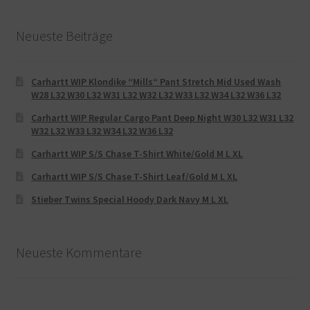
Neueste Beiträge
Carhartt WIP Klondike “Mills“ Pant Stretch Mid Used Wash
W28 L32 W30 L32 W31 L32 W32 L32 W33 L32 W34 L32 W36 L32
Carhartt WIP Regular Cargo Pant Deep Night W30 L32 W31 L32
W32 L32 W33 L32 W34 L32 W36 L32
Carhartt WIP S/S Chase T-Shirt White/Gold M L XL
Carhartt WIP S/S Chase T-Shirt Leaf/Gold M L XL
Stieber Twins Special Hoody Dark Navy M L XL
Neueste Kommentare