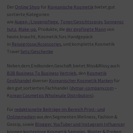
Der
Online Shop
für
Koreanische Kosmetik
bietet
gut
sortierte
Kategorien
wie
Augen-/Lippenpflege
,
Toner/Gesichtsspray
,
Sonnensc
hutz
,
Make-up
, Produkte, die
der gepflegte Mann
von
heute
braucht, Kosmetik
fürs
Handgepäck
in
Reisegrösse/Accessories
, und
komplette
Kosmetik
Travel
Sets/Geschenke
Neben
dem
Endkunden
Geschäft
bietet
Miss&Missy
auch
B2B Business To Business
Vertrieb
, den
Kosmetik
Großhandel
diverser
Koreanischer Kosmetik Marken
für
den
gut
sortierten
Fachhandel (
dymar-company.com
–
K
orean Cosmetics Wholesale Distributors
).
Für
redaktionelle Beiträge im Bereich Print- und
Onlinemedien
aus
den
Segmenten
Wellness, Fashion &
Gossip, sowie
Blogger, YouTuber und Instagram Influencer
können
kostenlose Kosmetik Samples, Muster & Proben