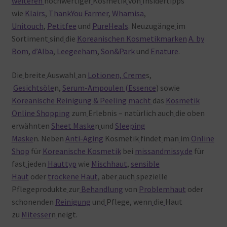
weiteren
hochwertiger
Kosmetik
von
Insidertipps
wie
Klairs
,
ThankYou Farmer
,
Whamisa
,
Unitouch
,
Petitfee
und
PureHeals
. Neuzugänge
im
Sortiment
sind
die
Koreanischen Kosmetikmarken
A. by
Bom
,
d’Alba
,
Leegeeham
,
Son&Park
und
Enature
.
Die
breite
Auswahl
an
Lotionen, Creme
s,
Gesichtsöle
n,
Serum-Ampoulen (Essence
) sowie
Koreanische Reinigung & Peeling
macht
das
Kosmetik
Online Shopping
zum
Erlebnis – natürlich auch
die oben
erwähnten
Sheet Maske
n
und
Sleeping
Maske
n. Neben
Anti-Aging
Kosmetik
findet
man
im
Online
Shop
für
Koreanische Kosmetik
bei
missandmissy.de
für
fast
jeden
Hauttyp
wie
Mischhaut
,
sensible
Haut
oder
trockene Haut
, aber
auch
spezielle
Pflegeprodukte
zur
Behandlung
von
Problemhaut
oder
schonenden
Reinigung
und
Pflege, wenn
die
Haut
zu
Mitesser
n
neigt.