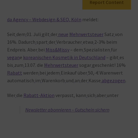
Report Content
Warenkorb
da Agency – Webdesign & SEO, Köln
meldet:
Seit
dem
01. Juli
gilt
der
neue
Mehrwertsteuer
Satz
von
16%. Dadurch
spart
der
Verbraucher
etwa
2-3% beim
Endpreis. Aber
bei
Miss&Missy
– dem
Spezialisten
für
vegan
e
koreanischen Kosmetik in Deutschland
– gibt
es
bis
zum
13.07. die
Mehrwertsteuer
sogar
geschenkt! 16%
Rabatt
werden
bei
jedem
Einkauf über
50,-€ Warenwert
automatisch
im
Warenkorb
und
an
der
Kasse
abgezogen
.
Wer
die
Rabatt-Aktion
verpasst, kann
sich
aber
unter
Newsletter abonnieren – Gutschein sichern