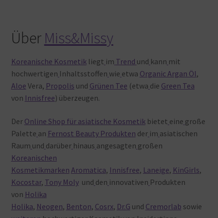
Über
Miss&Missy
Koreanische Kosmetik
liegt
im
Trend
und
kann
mit
hochwertigen
Inhaltsstoffen
wie
etwa
Organic Argan Öl
,
Aloe
Vera,
Propolis
und
Grünen Tee
(etwa
die
Green Tea
von
Innisfree
) überzeugen.
Der
Online Shop für asiatische Kosmetik
bietet
eine
große
Palette
an
Fernost Beauty Produkten
der
im
asiatischen
Raum
und
darüber
hinaus
angesagten
großen
Koreanischen
Kosmetikmarken
Aromatica
,
Innisfree
,
Laneige
,
KinGirls
,
Kocostar
,
Tony Moly
und
den
innovativen
Produkten
von
Holika
Holika
,
Neogen
,
Benton
,
Cosrx
,
Dr.G
und
Cremorlab
sowie