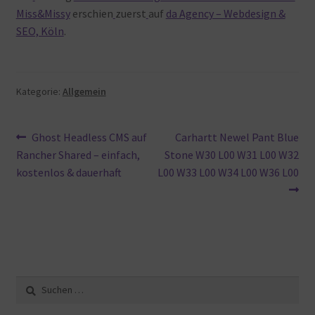
Miss&Missy
erschien
zuerst
auf
da Agency – Webdesign &
SEO, Köln
.
Kategorie:
Allgemein
Beitragsnavigation
Vorheriger
Nächster
Ghost Headless CMS auf
Carhartt Newel Pant Blue
Beitrag:
Beitrag:
Rancher Shared – einfach,
Stone W30 L00 W31 L00 W32
kostenlos & dauerhaft
L00 W33 L00 W34 L00 W36 L00
Suche
nach: