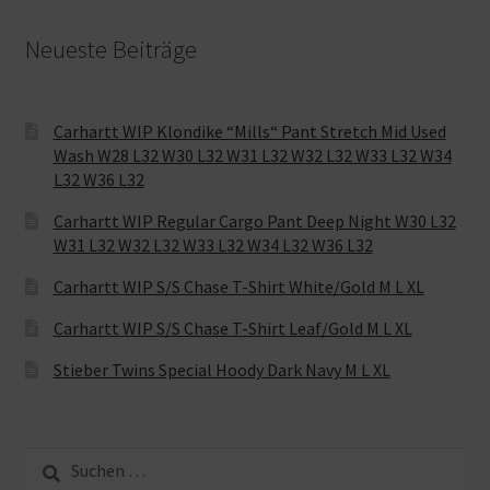
Neueste Beiträge
Carhartt WIP Klondike “Mills“ Pant Stretch Mid Used
Wash W28 L32 W30 L32 W31 L32 W32 L32 W33 L32 W34
L32 W36 L32
Carhartt WIP Regular Cargo Pant Deep Night W30 L32
W31 L32 W32 L32 W33 L32 W34 L32 W36 L32
Carhartt WIP S/S Chase T-Shirt White/Gold M L XL
Carhartt WIP S/S Chase T-Shirt Leaf/Gold M L XL
Stieber Twins Special Hoody Dark Navy M L XL
Suche
nach: