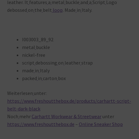
leather. It
features
a
metal
buckle
and
a
Script
Logo
debossed
on
the
belt
loop
. Made
in
Italy.
I003003_89_92
metal
buckle
nickel-free
script
debossing
on
leather
strap
made
in
Italy
packed
in
carton
box
Weiterlesen
unter:
https://www.freshoutthebox.de/products/carhartt-script-
belt-dark-black
Noch
mehr
Carhartt Workwear & Streetwear
unter
https://www.freshoutthebox.de
–
Online Sneaker Shop