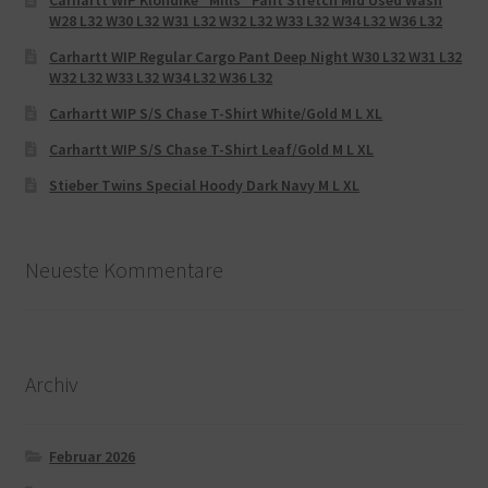
Carhartt WIP Klondike “Mills“ Pant Stretch Mid Used Wash
W28 L32 W30 L32 W31 L32 W32 L32 W33 L32 W34 L32 W36 L32
Carhartt WIP Regular Cargo Pant Deep Night W30 L32 W31 L32
W32 L32 W33 L32 W34 L32 W36 L32
Carhartt WIP S/S Chase T-Shirt White/Gold M L XL
Carhartt WIP S/S Chase T-Shirt Leaf/Gold M L XL
Stieber Twins Special Hoody Dark Navy M L XL
Neueste Kommentare
Archiv
Februar 2026