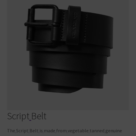
Script
Belt
The
Script
Belt
is
made
from
vegetable
tanned
genuine