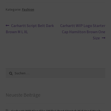
Kategorie:
Fashion
Beitragsnavigation
Vorheriger
Nächster
Carhartt Script Belt Dark
Carhartt WIP Logo Starter
Beitrag:
Beitrag:
Brown M L XL
Cap Hamilton Brown One
Size
Suche
nach:
Neueste Beiträge