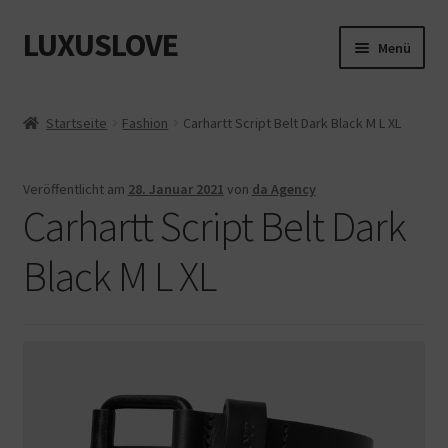
LUXUSLOVE
Zur
Zum
Menü
Navigation
Inhalt
springen
springen
Start
Startseite
Fashion
Carhartt Script Belt Dark Black M L XL
Cookie-Richtlinie (EU)
Veröffentlicht am
28. Januar 2021
von
da Agency
Datenschutz
Carhartt Script Belt Dark
Impressum
Black M L XL
Kasse
Mein Konto
Shop