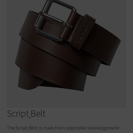
Script
Belt
The
Script
Belt
is
made
from
vegetable
tanned
genuine