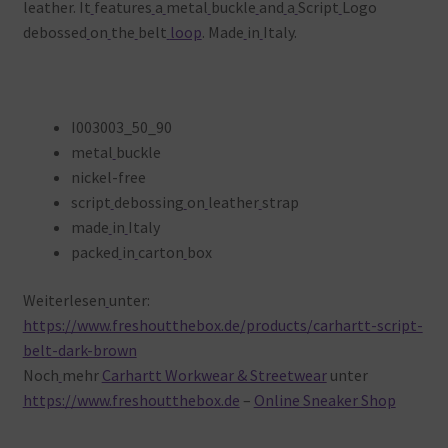
leather. It
features
a
metal
buckle
and
a
Script
Logo
debossed
on
the
belt
loop
. Made
in
Italy.
I003003_50_90
metal
buckle
nickel-free
script
debossing
on
leather
strap
made
in
Italy
packed
in
carton
box
Weiterlesen
unter:
https://www.freshoutthebox.de/products/carhartt-script-
belt-dark-brown
Noch
mehr
Carhartt Workwear & Streetwear
unter
https://www.freshoutthebox.de
–
Online Sneaker Shop