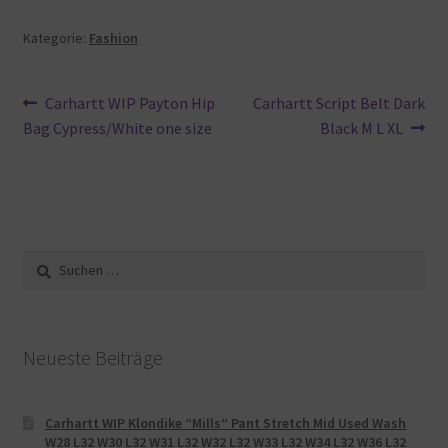
Kategorie:
Fashion
Beitragsnavigation
Vorheriger
Nächster
Carhartt WIP Payton Hip
Carhartt Script Belt Dark
Beitrag:
Beitrag:
Bag Cypress/White one size
Black M L XL
Suche
nach:
Neueste Beiträge
Carhartt WIP Klondike “Mills“ Pant Stretch Mid Used Wash
W28 L32 W30 L32 W31 L32 W32 L32 W33 L32 W34 L32 W36 L32