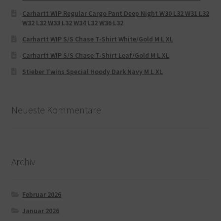
Carhartt WIP Regular Cargo Pant Deep Night W30 L32 W31 L32
W32 L32 W33 L32 W34 L32 W36 L32
Carhartt WIP S/S Chase T-Shirt White/Gold M L XL
Carhartt WIP S/S Chase T-Shirt Leaf/Gold M L XL
Stieber Twins Special Hoody Dark Navy M L XL
Neueste Kommentare
Archiv
Februar 2026
Januar 2026