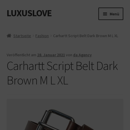
LUXUSLOVE
Zur
Zum
Menü
Navigation
Inhalt
springen
springen
Start
Startseite
Fashion
Carhartt Script Belt Dark Brown M L XL
Cookie-Richtlinie (EU)
Veröffentlicht am
28. Januar 2021
von
da Agency
Datenschutz
Carhartt Script Belt Dark
Impressum
Brown M L XL
Kasse
Mein Konto
Shop