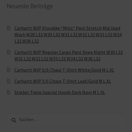
Neueste Beiträge
Carhartt WIP Klondike “Mills“ Pant Stretch Mid Used
Wash W28 L32 W30 L32 W31 L32 W32 L32 W33 L32 W34
L32 W36 L32
Carhartt WIP Regular Cargo Pant Deep Night W30 L32
W31 L32 W32 L32 W33 L32 W34 L32 W36 L32
Carhartt WIP S/S Chase T-Shirt White/Gold M L XL
Carhartt WIP S/S Chase T-Shirt Leaf/Gold M L XL
Stieber Twins Special Hoody Dark Navy M L XL
Suche
nach: