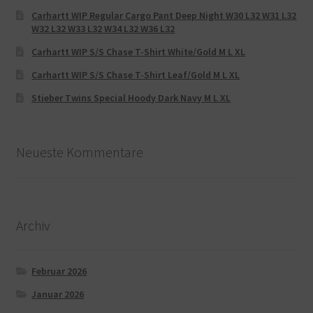
Carhartt WIP Regular Cargo Pant Deep Night W30 L32 W31 L32
W32 L32 W33 L32 W34 L32 W36 L32
Carhartt WIP S/S Chase T-Shirt White/Gold M L XL
Carhartt WIP S/S Chase T-Shirt Leaf/Gold M L XL
Stieber Twins Special Hoody Dark Navy M L XL
Neueste Kommentare
Archiv
Februar 2026
Januar 2026