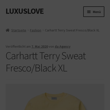
LUXUSLOVE
Zur
Zum
Menü
Navigation
Inhalt
springen
springen
Start
Startseite
Fashion
Carhartt Terry Sweat Fresco/Black XL
Cookie-Richtlinie (EU)
Veröffentlicht am
7. Mai 2020
von
da Agency
Datenschutz
Carhartt Terry Sweat
Impressum
Fresco/Black XL
Kasse
Mein Konto
Shop