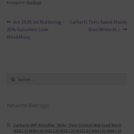
Kategorie:
Fashion
Beitragsnavigation
Vorheriger
Nächster
Am 10.05. ist Muttertag –
Carhartt Terry Sweat Moody
Beitrag:
Beitrag:
20% Gutschein Code
Blue/White XL L
Miss&Missy
Suche
nach:
Neueste Beiträge
Carhartt WIP Klondike “Mills“ Pant Stretch Mid Used Wash
W28 L32 W30 L32 W31 L32 W32 L32 W33 L32 W34 L32 W36 L32