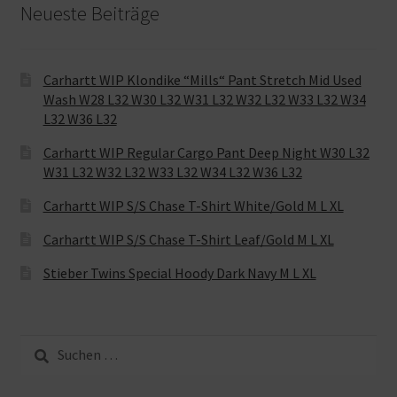
Neueste Beiträge
Carhartt WIP Klondike “Mills“ Pant Stretch Mid Used
Wash W28 L32 W30 L32 W31 L32 W32 L32 W33 L32 W34
L32 W36 L32
Carhartt WIP Regular Cargo Pant Deep Night W30 L32
W31 L32 W32 L32 W33 L32 W34 L32 W36 L32
Carhartt WIP S/S Chase T-Shirt White/Gold M L XL
Carhartt WIP S/S Chase T-Shirt Leaf/Gold M L XL
Stieber Twins Special Hoody Dark Navy M L XL
Suche
nach: