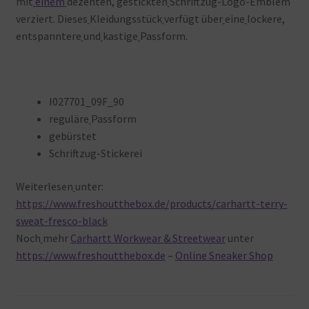
mit
einem
dezenten, gestickten
Schriftzug-Logo-Emblem
verziert. Dieses
Kleidungsstück
verfügt über
eine
lockere,
entspanntere
und
kastige
Passform.
I027701_09F_90
reguläre
Passform
gebürstet
Schriftzug-Stickerei
Weiterlesen
unter:
https://www.freshoutthebox.de/products/carhartt-terry-
sweat-fresco-black
Noch
mehr
Carhartt Workwear & Streetwear
unter
https://www.freshoutthebox.de
–
Online Sneaker Shop