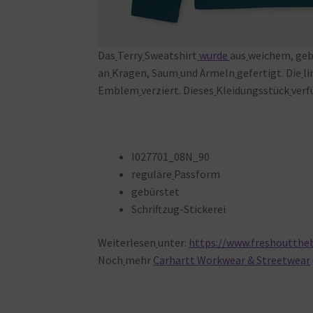
Das
Terry
Sweatshirt
wurde
aus
weichem, geb
an
Kragen, Saum
und Ärmeln
gefertigt. Die
li
Emblem
verziert. Dieses
Kleidungsstück
verf
I027701_08N_90
reguläre
Passform
gebürstet
Schriftzug-Stickerei
Weiterlesen
unter:
https://www.freshoutthe
Noch
mehr
Carhartt Workwear & Streetwear