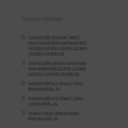
Neueste Beiträge
Carhartt WIP Klondike “Mills“
Pant Stretch Mid Used Wash W28
L32 W30 L32 W31 L32 W32 L32 W33
L32 W34 L32 W36 L32
Carhartt WIP Regular Cargo Pant
Deep Night W30 L32 W31 L32 W32
L32 W33 L32 W34 L32 W36 L32
Carhartt WIP S/S Chase T-Shirt
White/Gold M L XL
Carhartt WIP S/S Chase T-Shirt
Leaf/Gold M L XL
Stieber Twins Special Hoody
Dark Navy M L XL