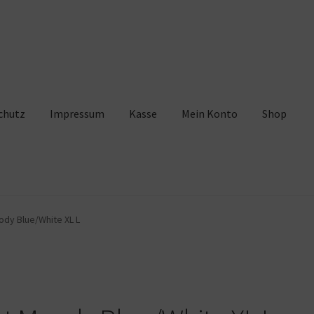
chutz
Impressum
Kasse
Mein Konto
Shop
pressum
Kasse
Mein Konto
Shop
Warenkorb
ody Blue/White XL L