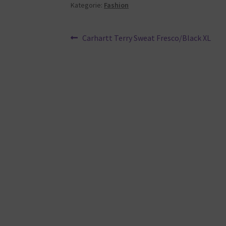
Kategorie:
Fashion
Beitragsnavigation
Vorheriger
Carhartt Terry Sweat Fresco/Black XL
Beitrag: