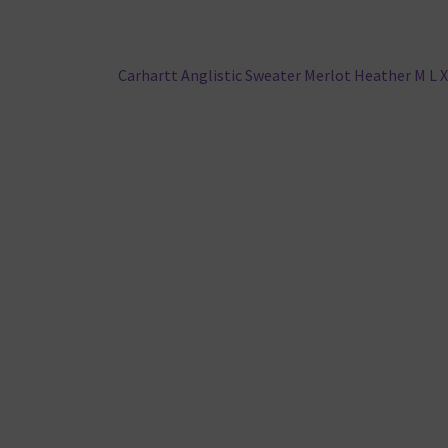
Nächster
Carhartt Anglistic Sweater Merlot Heather M L 
Beitrag: