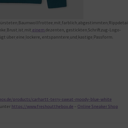
ürsteten
Baumwollfrottee
mit
farblich
abgestimmten
Rippdetai
nke
Brust
ist
mit
einem
dezenten, gestickten
Schriftzug-Logo-
ügt über
eine
lockere, entspanntere
und
kastige
Passform.
box.de/products/carhartt-terry-sweat-moody-blue-white
unter
https://www.freshoutthebox.de
–
Online Sneaker Shop