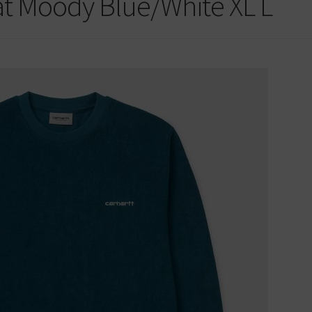
at Moody Blue/White XL L