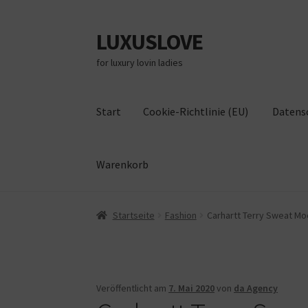
LUXUSLOVE
Zur
Zum
Navigation
Inhalt
for luxury lovin ladies
springen
springen
Start
Cookie-Richtlinie (EU)
Datens
Warenkorb
Start
Cookie-Richtlinie (EU)
Datenschutz
Im
Startseite
Fashion
Carhartt Terry Sweat Mo
Veröffentlicht am
7. Mai 2020
von
da Agency