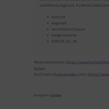
und
Wärme
angeraut. Es
behält
dabei
sei
loose
fit
angeraut
verstellbare
Kapuze
Kängurutasche
I028279_HZ_XX
Weiterlesen
unter:
https://www.freshoutthe
brown
Noch
mehr
Puma Sneaker
unter
https://www
Kategorie:
Schuhe