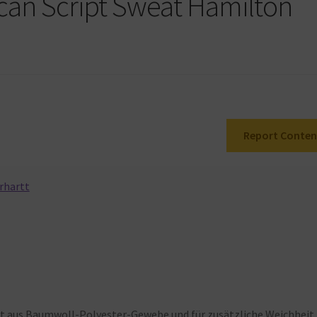
can Script Sweat Hamilton
Report Conten
rhartt
st
aus
Baumwoll-Polyester-Gewebe
und
für
zusätzliche
Weichheit