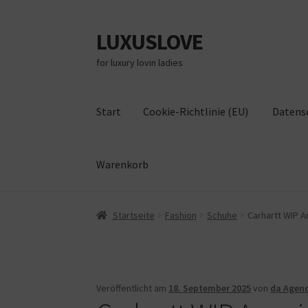
LUXUSLOVE
Zur
Zum
Navigation
Inhalt
for luxury lovin ladies
springen
springen
Start
Cookie-Richtlinie (EU)
Datens
Warenkorb
Start
Cookie-Richtlinie (EU)
Datenschutz
Im
Startseite
Fashion
Schuhe
Carhartt WIP A
Veröffentlicht am
18. September 2025
von
da Agen