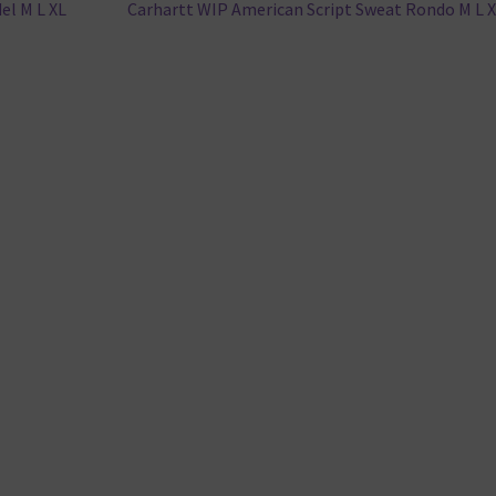
Nächster
el M L XL
Carhartt WIP American Script Sweat Rondo M L 
Beitrag: