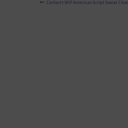
Beitragsnavigation
Vorheriger
Carhartt WIP American Script Sweat Citad
Beitrag: