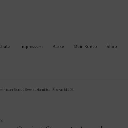
chutz
Impressum
Kasse
Mein Konto
Shop
pressum
Kasse
Mein Konto
Shop
Warenkorb
merican Script Sweat Hamilton Brown M L XL
cy