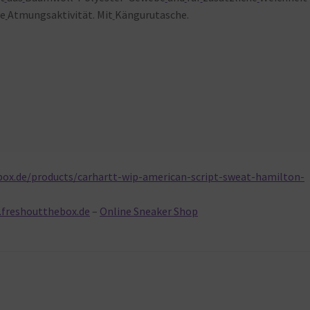
ne
Atmungsaktivität. Mit
Kängurutasche.
box.de/products/carhartt-wip-american-script-sweat-hamilton-
.freshoutthebox.de
–
Online Sneaker Shop