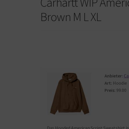
Carhartt WIP Ameri
Brown M L XL
Anbieter:
Ca
Art:
Hoodie
Preis:
99.00
Das
Hooded
American
Script
Sweatshirt
i