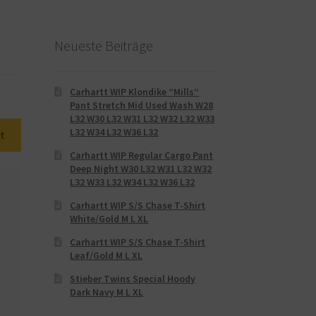
Neueste Beiträge
Carhartt WIP Klondike “Mills“
Pant Stretch Mid Used Wash W28
L32 W30 L32 W31 L32 W32 L32 W33
L32 W34 L32 W36 L32
t
Carhartt WIP Regular Cargo Pant
Deep Night W30 L32 W31 L32 W32
L32 W33 L32 W34 L32 W36 L32
Carhartt WIP S/S Chase T-Shirt
White/Gold M L XL
Carhartt WIP S/S Chase T-Shirt
Leaf/Gold M L XL
Stieber Twins Special Hoody
Dark Navy M L XL