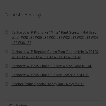
Neueste Beiträge
Carhartt WIP Klondike “Mills“ Pant Stretch Mid Used
Wash W28 L32 W30 L32 W31 L32 W32 L32 W33 L32 W34
L32 W36 L32
Carhartt WIP Regular Cargo Pant Deep Night W30 L32
W31 L32 W32 L32 W33 L32 W34 L32 W36 L32
Carhartt WIP S/S Chase T-Shirt White/Gold M L XL
Carhartt WIP S/S Chase T-Shirt Leaf/Gold M L XL
Stieber Twins Special Hoody Dark Navy M L XL
Suche