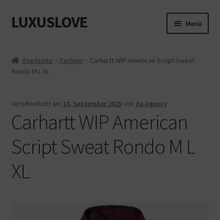
LUXUSLOVE
Zur
Zum
Menü
Navigation
Inhalt
springen
springen
Start
Startseite
Fashion
Carhartt WIP American Script Sweat
Rondo M L XL
Cookie-Richtlinie (EU)
Datenschutz
Veröffentlicht am
18. September 2025
von
da Agency
Carhartt WIP American
Impressum
Script Sweat Rondo M L
Kasse
XL
Mein Konto
Shop