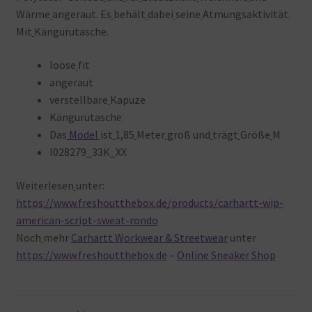
Wärme
angeraut. Es
behält
dabei
seine
Atmungsaktivität.
Mit
Kängurutasche.
loose
fit
angeraut
verstellbare
Kapuze
Kängurutasche
Das
Model
ist
1,85
Meter
groß und
trägt
Größe
M
I028279_33K_XX
Weiterlesen
unter:
https://www.freshoutthebox.de/products/carhartt-wip-
american-script-sweat-rondo
Noch
mehr
Carhartt Workwear & Streetwear
unter
https://www.freshoutthebox.de
–
Online Sneaker Shop