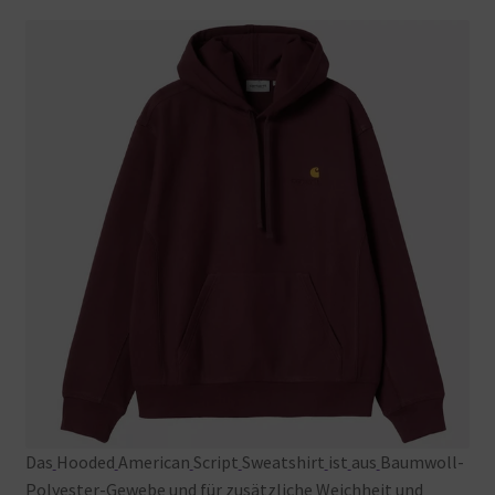
Das
Hooded
American
Script
Sweatshirt
ist
aus
Baumwoll-
Polyester-Gewebe
und
für
zusätzliche
Weichheit
und