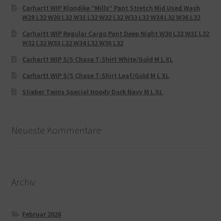
Carhartt WIP Klondike “Mills“ Pant Stretch Mid Used Wash
W28 L32 W30 L32 W31 L32 W32 L32 W33 L32 W34 L32 W36 L32
Carhartt WIP Regular Cargo Pant Deep Night W30 L32 W31 L32
W32 L32 W33 L32 W34 L32 W36 L32
Carhartt WIP S/S Chase T-Shirt White/Gold M L XL
Carhartt WIP S/S Chase T-Shirt Leaf/Gold M L XL
Stieber Twins Special Hoody Dark Navy M L XL
Neueste Kommentare
Archiv
Februar 2026