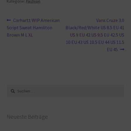
Kategorie:
Fashion
Beitragsnavigation
Vorheriger
Nächster
Carhartt WIP American
Vans Cruze 3.0
Beitrag:
Beitrag:
Script Sweat Hamilton
Black/Red/White US 8.5 EU 41
Brown M L XL
US 9 EU 42 US 9.5 EU 42.5 US
10 EU 43 US 10.5 EU 44 US 11.5
EU 45
Suche
nach:
Neueste Beiträge