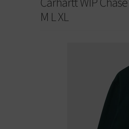
Carhartt WIP Chase
M L XL