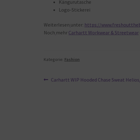
Kängurutasche
Logo-Stickerei
Weiterlesen
unter:
https://www.freshouttheb
Noch
mehr
Carhartt Workwear & Streetwear
Kategorie:
Fashion
Beitragsnavigation
Vorheriger
Carhartt WIP Hooded Chase Sweat Helios
Beitrag: