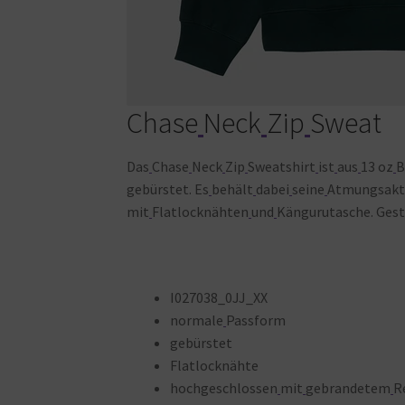
Chase
Neck
Zip
Sweat
Das
Chase
Neck
Zip
Sweatshirt
ist
aus
13 oz
B
gebürstet. Es
behält
dabei
seine
Atmungsakti
mit
Flatlocknähten
und
Kängurutasche. Gest
I027038_0JJ_XX
normale
Passform
gebürstet
Flatlocknähte
hochgeschlossen
mit
gebrandetem
R