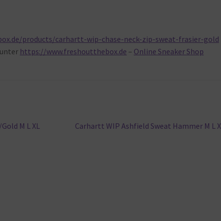
ox.de/products/carhartt-wip-chase-neck-zip-sweat-frasier-gold
unter
https://www.freshoutthebox.de
–
Online Sneaker Shop
Nächster
/Gold M L XL
Carhartt WIP Ashfield Sweat Hammer M L 
Beitrag: