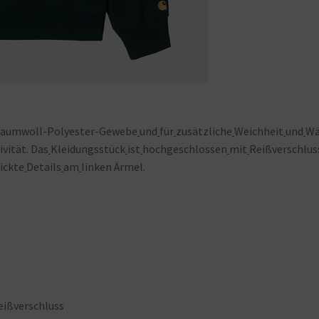
aumwoll-Polyester-Gewebe
und
für
zusätzliche
Weichheit
und
W
vität. Das
Kleidungsstück
ist
hochgeschlossen
mit
Reißverschlus
ickte
Details
am
linken Ärmel.
eißverschluss