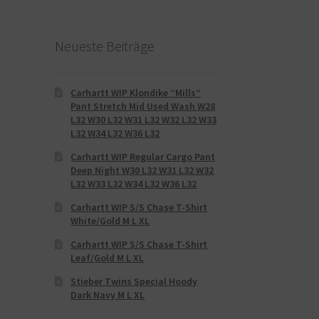
d
Neueste Beiträge
Carhartt WIP Klondike “Mills“
Pant Stretch Mid Used Wash W28
L32 W30 L32 W31 L32 W32 L32 W33
L32 W34 L32 W36 L32
Carhartt WIP Regular Cargo Pant
Deep Night W30 L32 W31 L32 W32
L32 W33 L32 W34 L32 W36 L32
Carhartt WIP S/S Chase T-Shirt
White/Gold M L XL
Carhartt WIP S/S Chase T-Shirt
Leaf/Gold M L XL
Stieber Twins Special Hoody
Dark Navy M L XL