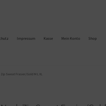
chutz
Impressum
Kasse
Mein Konto
Shop
pressum
Kasse
Mein Konto
Shop
Warenkorb
 Zip Sweat Frasier/Gold M L XL