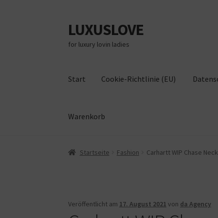
LUXUSLOVE
Zur
Zum
Navigation
Inhalt
for luxury lovin ladies
springen
springen
Start
Cookie-Richtlinie (EU)
Datens
Warenkorb
Start
Cookie-Richtlinie (EU)
Datenschutz
Im
Startseite
Fashion
Carhartt WIP Chase Neck
Veröffentlicht am
17. August 2021
von
da Agency