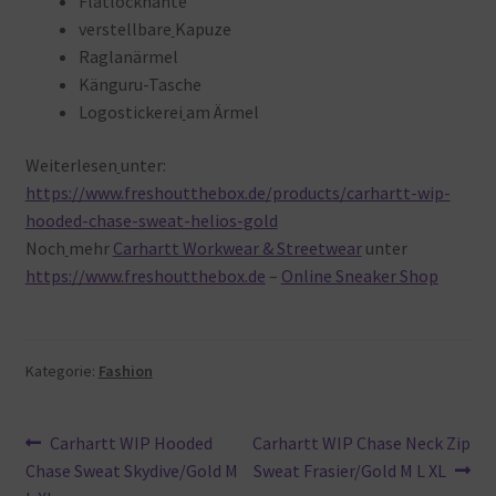
Flatlocknähte
verstellbare
Kapuze
Raglanärmel
Känguru-Tasche
Logostickerei
am Ärmel
Weiterlesen
unter:
https://www.freshoutthebox.de/products/carhartt-wip-
hooded-chase-sweat-helios-gold
Noch
mehr
Carhartt Workwear & Streetwear
unter
https://www.freshoutthebox.de
–
Online Sneaker Shop
Kategorie:
Fashion
Beitragsnavigation
Vorheriger
Nächster
Carhartt WIP Hooded
Carhartt WIP Chase Neck Zip
Beitrag:
Beitrag:
Chase Sweat Skydive/Gold M
Sweat Frasier/Gold M L XL