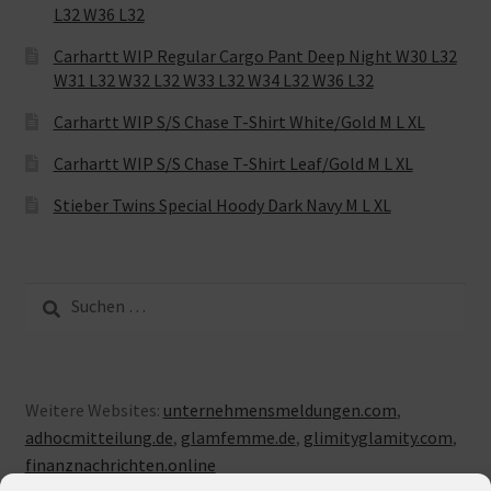
L32 W36 L32
Carhartt WIP Regular Cargo Pant Deep Night W30 L32
W31 L32 W32 L32 W33 L32 W34 L32 W36 L32
Carhartt WIP S/S Chase T-Shirt White/Gold M L XL
Carhartt WIP S/S Chase T-Shirt Leaf/Gold M L XL
Stieber Twins Special Hoody Dark Navy M L XL
Suche
nach:
Weitere Websites:
unternehmensmeldungen.com
,
adhocmitteilung.de
,
glamfemme.de
,
glimityglamity.com
,
finanznachrichten.online