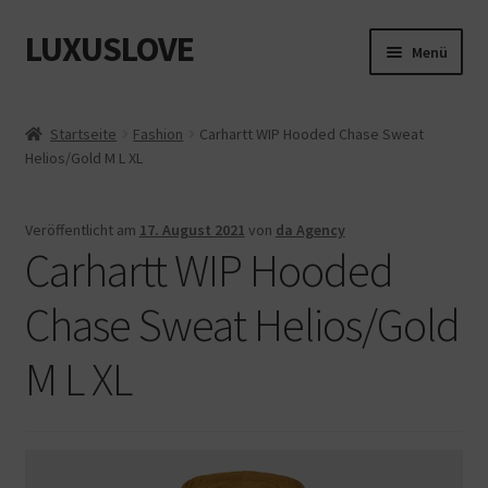
LUXUSLOVE
Zur
Zum
Menü
Navigation
Inhalt
springen
springen
Start
Startseite
Fashion
Carhartt WIP Hooded Chase Sweat
Helios/Gold M L XL
Cookie-Richtlinie (EU)
Datenschutz
Veröffentlicht am
17. August 2021
von
da Agency
Carhartt WIP Hooded
Impressum
Chase Sweat Helios/Gold
Kasse
M L XL
Mein Konto
Shop