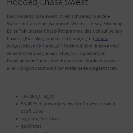
Hooded
Chase
Sweat
Das
Hooded
Chase
Sweat
ist
ein
schweres
Kapuzen-
Sweatshirt
aus
einer
Baumwoll-Viskose-Jersey-Mischung.
Es
ist
Teil
unseres
Chase-Programms, das
sich
auf
Jersey-
basierte
Klassiker
konzentriert, und
ist
mit
einem
aufgestickten
Carhartt
„C“-Motiv
auf
dem
linken Ärmel
versehen. Darüber
hinaus
ist
es
mit
Rippstrick
an
Bündchen
und
Saum, einer
Kapuze
mit
Kordelzug
sowie
einer
Kängurutasche
auf
der
Vorderseite
ausgestattet.
I026384_0JN_XX
58/42 % Baumwolle/schwerer
Polyester
Sweat-
Stoff, 13
oz
reguläre
Passform
gebürstet