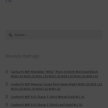
L XL
Suche
nach:
Neueste Beiträge
Carhartt WIP Klondike “Mills“ Pant Stretch Mid Used Wash
W28 L32 W30 L32 W31 L32 W32 L32 W33 L32 W34 L32 W36 L32
Carhartt WIP Regular Cargo Pant Deep Night W30 L32 W31 L32
W32 L32 W33 L32 W34 L32 W36 L32
Carhartt WIP S/S Chase T-Shirt White/Gold M L XL
Carhartt WIP S/S Chase T-Shirt Leaf/Gold M L XL