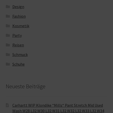
Design
Fashion
Kosmetik
Party
Reisen
Schmuck
Schuhe
Neueste Beiträge
Carhartt WIP Klondike “Mills“ Pant Stretch Mid Used
Wash W28 L32 W30 L32 W31 L32 W32 L32 W33 L32 W34