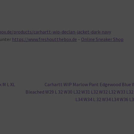
ox.de/products/carhartt-wip-declan-jacket-dark-navy
unter
https://www.freshoutthebox.de
–
Online Sneaker Shop
Nächster
 M L XL
Carhartt WIP Marlow Pant Edgewood Blue 
Beitrag:
Bleached W29 L 32 W30 L32 W31 L32 W32 L32 W33 L3
L34 W34 L 32 W34 L34 W36 L