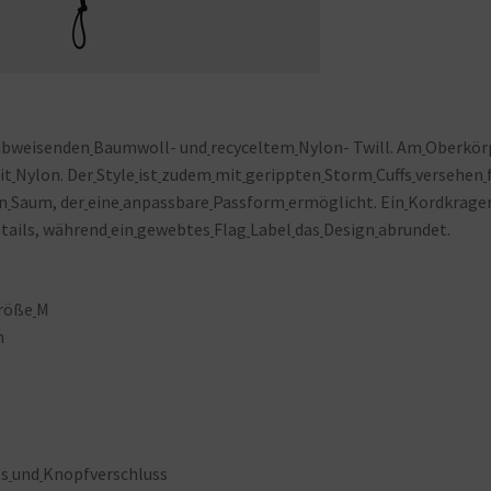
abweisenden
Baumwoll- und
recyceltem
Nylon- Twill. Am
Oberkör
it
Nylon. Der
Style
ist
zudem
mit
gerippten
Storm
Cuffs
versehen
n
Saum, der
eine
anpassbare
Passform
ermöglicht. Ein
Kordkrage
tails, während
ein
gewebtes
Flag
Label
das
Design
abrundet.
röße
M
n
ss
und
Knopfverschluss