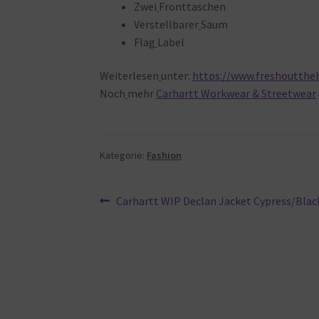
Zwei
Fronttaschen
Verstellbarer
Saum
Flag
Label
Weiterlesen
unter:
https://www.freshouttheb
Noch
mehr
Carhartt Workwear & Streetwear
Kategorie:
Fashion
Beitragsnavigation
Vorheriger
Carhartt WIP Declan Jacket Cypress/Black
Beitrag: