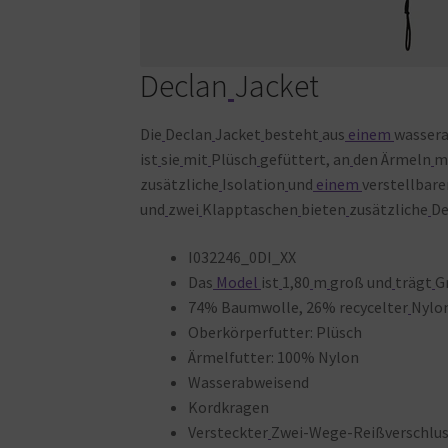
Declan
Jacket
Die
Declan
Jacket
besteht
aus
einem
wasser
ist
sie
mit
Plüsch
gefüttert, an
den Ärmeln
m
zusätzliche
Isolation
und
einem
verstellbare
und
zwei
Klapptaschen
bieten
zusätzliche
De
I032246_0DI_XX
Das
Model
ist
1,80
m
groß und
trägt
G
74% Baumwolle, 26% recycelter
Nylo
Oberkörperfutter: Plüsch
Ärmelfutter: 100% Nylon
Wasserabweisend
Kordkragen
Versteckter
Zwei-Wege-Reißverschlu