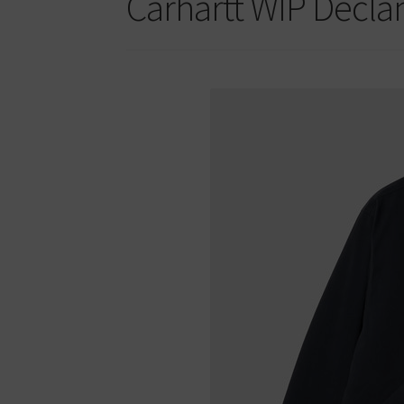
Carhartt WIP Decla