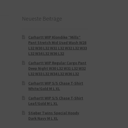
Neueste Beiträge
Carhartt WIP Klondike “Mills“
Pant Stretch Mid Used Wash W28
L32 W30 L32 W31 L32 W32 L32 W33
L32 W34 L32 W36 L32
Carhartt WIP Regular Cargo Pant
Deep Night W30 L32 W31 L32 W32
L32 W33 L32 W34 L32 W36 L32
Carhartt WIP S/S Chase T-Shirt
White/Gold M L XL
Carhartt WIP S/S Chase T-Shirt
Leaf/Gold M L XL
Stieber Twins Special Hoody
Dark Navy M L XL