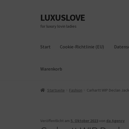
LUXUSLOVE
Zur
Zum
Navigation
Inhalt
for luxury lovin ladies
springen
springen
Start
Cookie-Richtlinie (EU)
Datens
Warenkorb
Start
Cookie-Richtlinie (EU)
Datenschutz
Im
Startseite
Fashion
Carhartt WIP Declan Jack
Veröffentlicht am
5. Oktober 2023
von
da Agency