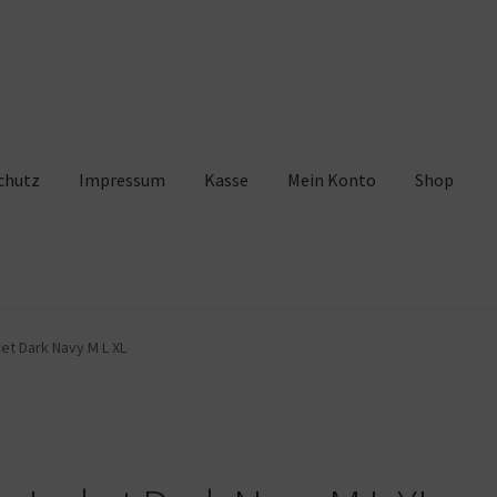
chutz
Impressum
Kasse
Mein Konto
Shop
pressum
Kasse
Mein Konto
Shop
Warenkorb
et Dark Navy M L XL