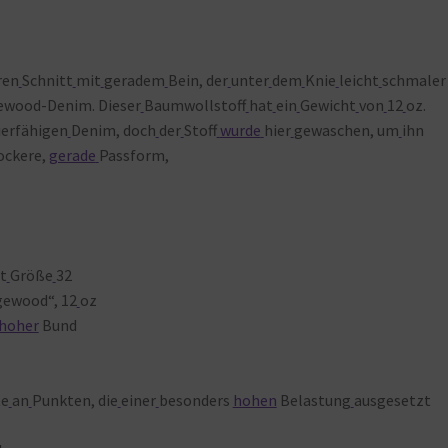
ren
Schnitt
mit
geradem
Bein, der
unter
dem
Knie
leicht
schmaler
ewood-Denim. Dieser
Baumwollstoff
hat
ein
Gewicht
von
12
oz.
ierfähigen
Denim, doch
der
Stoff
wurde
hier
gewaschen, um
ihn
ockere,
gerade
Passform,
t
Größe
32
ewood“, 12
oz
hoher
Bund
te
an
Punkten, die
einer
besonders
hohen
Belastung
ausgesetzt