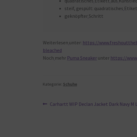
quadratisches
Etikett
aus
Kunstle
steif, gespült: quadratisches
Etike
geknöpfter
Schritt
Weiterlesen
unter:
https://www.freshoutthe
bleached
Noch
mehr
Puma Sneaker
unter
https://www
Kategorie:
Schuhe
Beitragsnavigation
Vorheriger
Carhartt WIP Declan Jacket Dark Navy M L
Beitrag: