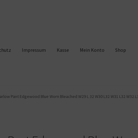
chutz
Impressum
Kasse
Mein Konto
Shop
pressum
Kasse
Mein Konto
Shop
Warenkorb
Marlow Pant Edgewood Blue Worn Bleached W29 L 32 W30 L32 W31 L32 W32 L3