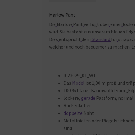
Marlow
Pant
Die
Marlow
Pant
verfügt über
einen
locke
wird. Sie
besteht
aus
unserem
blauen
Edg
Dies
entspricht
dem
Standard
für
strapaz
weicher
und
noch
bequemer
zu
machen. L
I023029_01_WJ
Das
Model
ist
1,80
m
groß und
träg
100 % blauer
Baumwolldenim „Edg
lockere,
gerade
Passform, normal
Rückenkoller
doppelte
Naht
Metallnieten
oder
Riegelstichnäh
sind