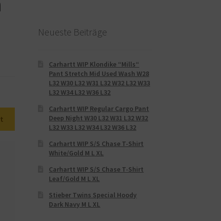
n
Neueste Beiträge
Carhartt WIP Klondike “Mills“
Pant Stretch Mid Used Wash W28
L32 W30 L32 W31 L32 W32 L32 W33
L32 W34 L32 W36 L32
Carhartt WIP Regular Cargo Pant
Deep Night W30 L32 W31 L32 W32
t
L32 W33 L32 W34 L32 W36 L32
Carhartt WIP S/S Chase T-Shirt
White/Gold M L XL
Carhartt WIP S/S Chase T-Shirt
Leaf/Gold M L XL
Stieber Twins Special Hoody
Dark Navy M L XL