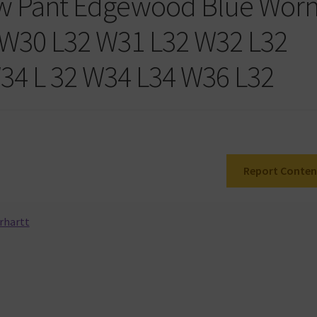
ow Pant Edgewood Blue Wor
 W30 L32 W31 L32 W32 L32
34 L 32 W34 L34 W36 L32
Report Conten
rhartt