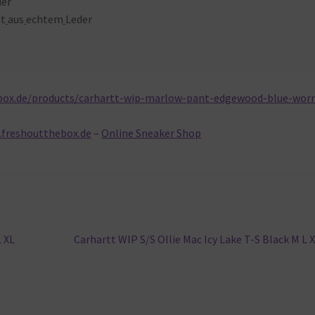
der
tt
aus
echtem
Leder
box.de/products/carhartt-wip-marlow-pant-edgewood-blue-wor
.freshoutthebox.de
–
Online Sneaker Shop
Nächster
 XL
Carhartt WIP S/S Ollie Mac Icy Lake T-S Black M L 
Beitrag: