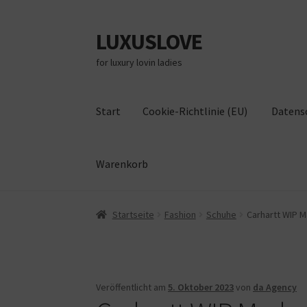
LUXUSLOVE
Zur
Zum
Navigation
Inhalt
for luxury lovin ladies
springen
springen
Start
Cookie-Richtlinie (EU)
Datens
Warenkorb
Start
Cookie-Richtlinie (EU)
Datenschutz
Im
Startseite
Fashion
Schuhe
Carhartt WIP 
Veröffentlicht am
5. Oktober 2023
von
da Agency