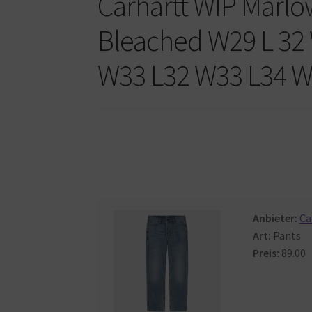
Carhartt WIP Marl
Bleached W29 L 32
W33 L32 W33 L34 W
Anbieter:
Ca
Art:
Pants
Preis:
89.00