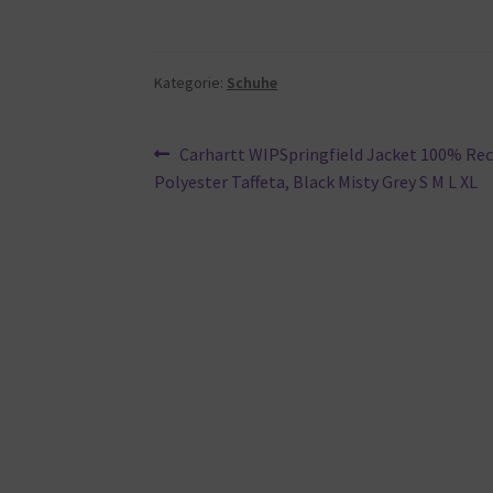
Kategorie:
Schuhe
Beitragsnavigation
Vorheriger
Carhartt WIPSpringfield Jacket 100% Rec
Beitrag:
Polyester Taffeta, Black Misty Grey S M L XL