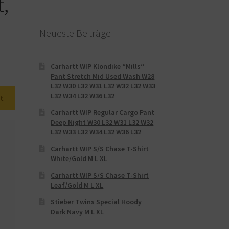
t,
Neueste Beiträge
Carhartt WIP Klondike “Mills“
Pant Stretch Mid Used Wash W28
L32 W30 L32 W31 L32 W32 L32 W33
L32 W34 L32 W36 L32
t
Carhartt WIP Regular Cargo Pant
Deep Night W30 L32 W31 L32 W32
L32 W33 L32 W34 L32 W36 L32
Carhartt WIP S/S Chase T-Shirt
White/Gold M L XL
Carhartt WIP S/S Chase T-Shirt
Leaf/Gold M L XL
Stieber Twins Special Hoody
Dark Navy M L XL