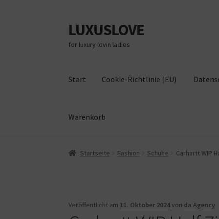
LUXUSLOVE
Zur
Zum
Navigation
Inhalt
for luxury lovin ladies
springen
springen
Start
Cookie-Richtlinie (EU)
Datens
Warenkorb
Start
Cookie-Richtlinie (EU)
Datenschutz
Im
Startseite
Fashion
Schuhe
Carhartt WIP H
Veröffentlicht am
11. Oktober 2024
von
da Agency