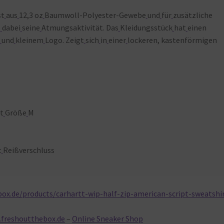
st
aus
12,3 oz
Baumwoll-Polyester-Gewebe
und
für
zusätzliche
t
dabei
seine
Atmungsaktivität. Das
Kleidungsstück
hat
einen
und
kleinem
Logo. Zeigt
sich
in
einer
lockeren, kastenförmigen
t
Größe
M
t
Reißverschluss
ox.de/products/carhartt-wip-half-zip-american-script-sweatshi
.freshoutthebox.de
–
Online Sneaker Shop