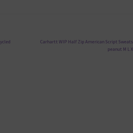
Nächster
ycled
Carhartt WIP Half Zip American Script Sweats
Beitrag:
peanut M L 