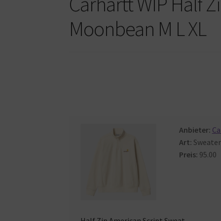
Carhartt WIP Half Z
Moonbean M L XL
Anbieter:
Ca
Art:
Sweater
Preis:
95.00
Half
Zip
American
Script
Sweat