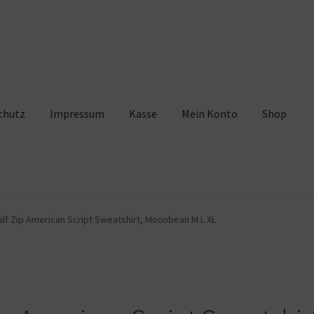
chutz
Impressum
Kasse
Mein Konto
Shop
pressum
Kasse
Mein Konto
Shop
Warenkorb
alf Zip American Script Sweatshirt, Moonbean M L XL