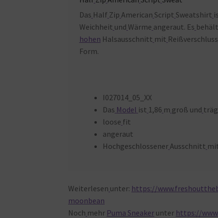
Das
Half
Zip
American
Script
Sweatshirt
i
Weichheit
und
Wärme
angeraut. Es
behäl
hohen
Halsausschnitt
mit
Reißverschluss
Form.
I027014_05_XX
Das
Model
ist
1,86
m
groß und
träg
loose
fit
angeraut
Hochgeschlossener
Ausschnitt
mi
Weiterlesen
unter:
https://www.freshouttheb
moonbean
Noch
mehr
Puma Sneaker
unter
https://www