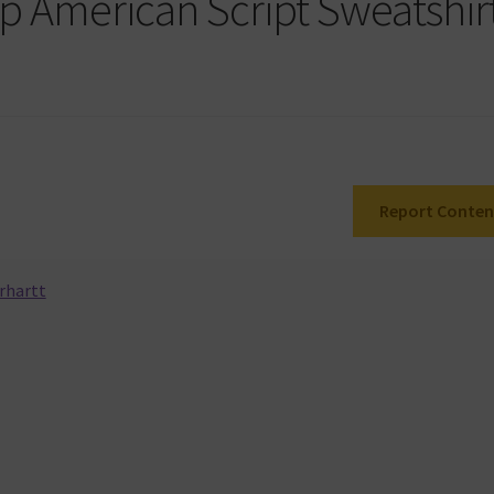
ip American Script Sweatshir
Report Conten
rhartt