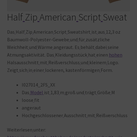
Half
Zip
American
Script
Sweat
Das
Half
Zip
American
Script
Sweatshirt
ist
aus
12,3 oz
Baumwoll-Polyester-Gewebe
und
für
zusätzliche
Weichheit
und
Wärme
angeraut. Es
behält
dabei
seine
Atmungsaktivität. Das
Kleidungsstück
hat
einen
hohen
Halsausschnitt
mit
Reißverschluss
und
kleinem
Logo.
Zeigt
sich
in
einer
lockeren, kastenförmigen
Form.
I027014_2FS_XX
Das
Model
ist
1,83
m
groß und
trägt
Größe
M
loose
fit
angeraut
Hochgeschlossener
Ausschnitt
mit
Reißverschluss
Weiterlesen
unter: