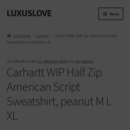
LUXUSLOVE
Zur
Zum
Menü
Navigation
Inhalt
springen
springen
Start
Startseite
Fashion
Carhartt WIP Half Zip American Script
Sweatshirt, peanut M L XL
Cookie-Richtlinie (EU)
Datenschutz
Veröffentlicht am
11. Oktober 2024
von
da Agency
Carhartt WIP Half Zip
Impressum
American Script
Kasse
Sweatshirt, peanut M L
Mein Konto
XL
Shop