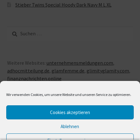
Stieber Twins Special Hoody Dark Navy M L XL
Suche
nach:
Weitere Websites:
unternehmensmeldungen.com
,
adhocmitteilung.de
,
glamfemme.de
,
glimityglamity.com
,
finanznachrichten.online
Wir verwenden Cookies, um unsere Website und unseren Service zu optimieren.
Cookies akzeptieren
© LUXUSLOVE 2026
Erstellt mit Storefront & WooCommerce
.
Ablehnen