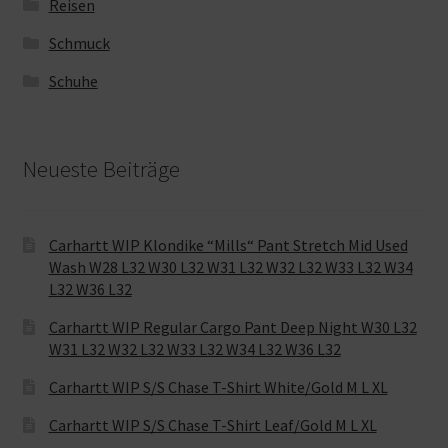
Reisen
Schmuck
Schuhe
Neueste Beiträge
Carhartt WIP Klondike “Mills“ Pant Stretch Mid Used
Wash W28 L32 W30 L32 W31 L32 W32 L32 W33 L32 W34
L32 W36 L32
Carhartt WIP Regular Cargo Pant Deep Night W30 L32
W31 L32 W32 L32 W33 L32 W34 L32 W36 L32
Carhartt WIP S/S Chase T-Shirt White/Gold M L XL
Carhartt WIP S/S Chase T-Shirt Leaf/Gold M L XL