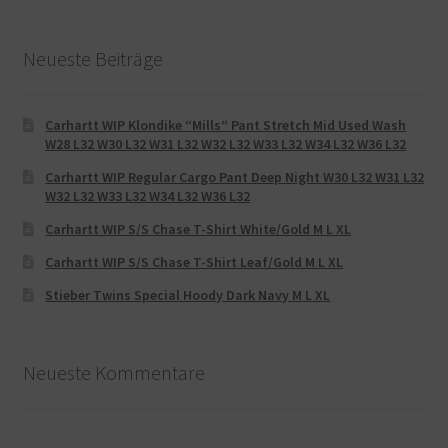
Neueste Beiträge
Carhartt WIP Klondike “Mills“ Pant Stretch Mid Used Wash
W28 L32 W30 L32 W31 L32 W32 L32 W33 L32 W34 L32 W36 L32
Carhartt WIP Regular Cargo Pant Deep Night W30 L32 W31 L32
W32 L32 W33 L32 W34 L32 W36 L32
Carhartt WIP S/S Chase T-Shirt White/Gold M L XL
Carhartt WIP S/S Chase T-Shirt Leaf/Gold M L XL
Stieber Twins Special Hoody Dark Navy M L XL
Neueste Kommentare