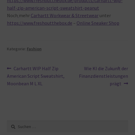
https://www.freshoutthebox.de/products/carhartt-wip-
half-zip-american-script-sweatshirt-peanut
Noch
mehr
Carhartt Workwear & Streetwear
unter
https://www.freshoutthebox.de
–
Online Sneaker Shop
Kategorie:
Fashion
Beitragsnavigation
Vorheriger
Nächster
Carhartt WIP Half Zip
Wie KI die Zukunft der
Beitrag:
Beitrag:
American Script Sweatshirt,
Finanzdienstleistungen
Moonbean M L XL
prägt
Suche
nach: