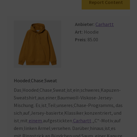
Report Content
Warenkorb
Anbieter:
Carhartt
Art:
Hoodie
Preis:
85.00
Hooded
Chase
Sweat
Das
Hooded
Chase
Sweat
ist
ein
schweres
Kapuzen-
Sweatshirt
aus
einer
Baumwoll-Viskose-Jersey-
Mischung. Es
ist
Teil
unseres
Chase-Programms, das
sich
auf
Jersey-basierte
Klassiker
konzentriert, und
ist
mit
einem
aufgestickten
Carhartt
„C“-Motiv
auf
dem
linken Ärmel
versehen. Darüber
hinaus
ist
es
mit
Rippstrick
an
Bündchen
und
Saum, einer
Kapuze