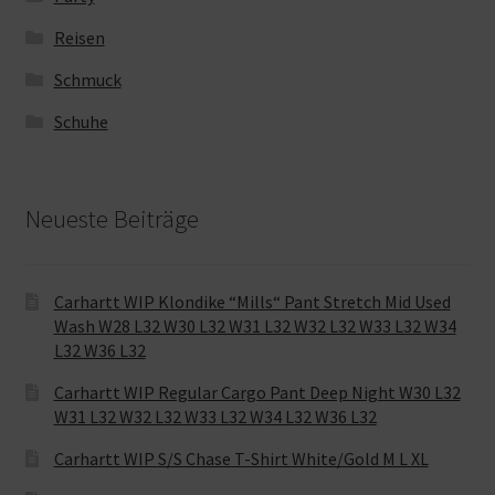
Reisen
Schmuck
Schuhe
Neueste Beiträge
Carhartt WIP Klondike “Mills“ Pant Stretch Mid Used
Wash W28 L32 W30 L32 W31 L32 W32 L32 W33 L32 W34
L32 W36 L32
Carhartt WIP Regular Cargo Pant Deep Night W30 L32
W31 L32 W32 L32 W33 L32 W34 L32 W36 L32
Carhartt WIP S/S Chase T-Shirt White/Gold M L XL