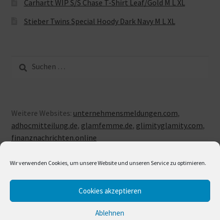
Carhartt WIP S/S Chase T-Shirt Leaf/Gold M L XL
Stieber Twins Special Hoody Dark Navy M L XL
Suche
nach:
Weitere Websites:
unternehmensmeldungen.com
,
adhocmitteilung.de
,
glamfemme.de
,
glimityglamity.com
,
finanznachrichten.online
Wir verwenden Cookies, um unsere Website und unseren Service zu optimieren.
Cookies akzeptieren
© LUXUSLOVE 2026
Erstellt mit Storefront & WooCommerce
.
Ablehnen