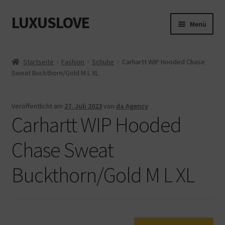
LUXUSLOVE
Zur
Zum
Menü
Navigation
Inhalt
springen
springen
Start
Startseite
Fashion
Schuhe
Carhartt WIP Hooded Chase
Sweat Buckthorn/Gold M L XL
Cookie-Richtlinie (EU)
Datenschutz
Veröffentlicht am
27. Juli 2023
von
da Agency
Carhartt WIP Hooded
Impressum
Chase Sweat
Kasse
Buckthorn/Gold M L XL
Mein Konto
Shop