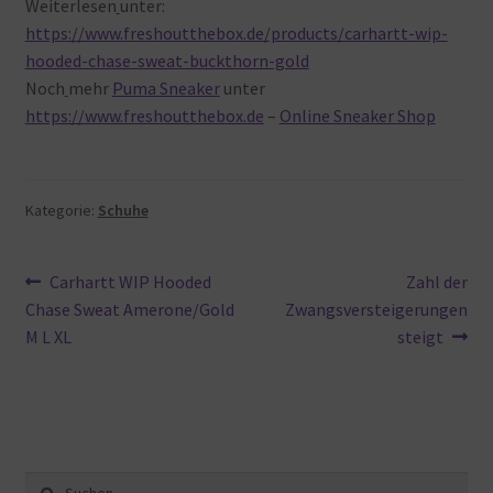
Weiterlesen
unter:
https://www.freshoutthebox.de/products/carhartt-wip-
hooded-chase-sweat-buckthorn-gold
Noch
mehr
Puma Sneaker
unter
https://www.freshoutthebox.de
–
Online Sneaker Shop
Kategorie:
Schuhe
Beitragsnavigation
Vorheriger
Nächster
Carhartt WIP Hooded
Zahl der
Beitrag:
Beitrag:
Chase Sweat Amerone/Gold
Zwangsversteigerungen
M L XL
steigt
Suche