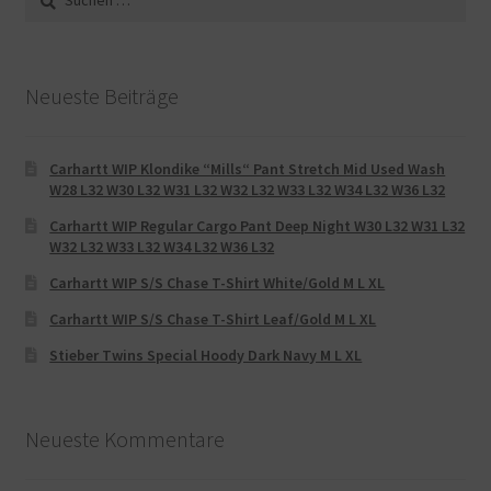
nach:
Neueste Beiträge
Carhartt WIP Klondike “Mills“ Pant Stretch Mid Used Wash
W28 L32 W30 L32 W31 L32 W32 L32 W33 L32 W34 L32 W36 L32
Carhartt WIP Regular Cargo Pant Deep Night W30 L32 W31 L32
W32 L32 W33 L32 W34 L32 W36 L32
Carhartt WIP S/S Chase T-Shirt White/Gold M L XL
Carhartt WIP S/S Chase T-Shirt Leaf/Gold M L XL
Stieber Twins Special Hoody Dark Navy M L XL
Neueste Kommentare