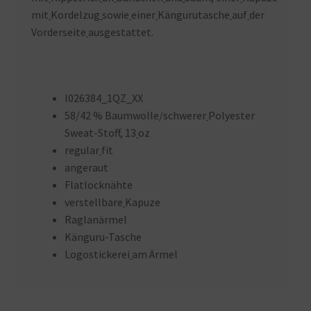
mit
Kordelzug
sowie
einer
Kängurutasche
auf
der
Vorderseite
ausgestattet.
I026384_1QZ_XX
58/42 % Baumwolle/schwerer
Polyester
Sweat-Stoff, 13
oz
regular
fit
angeraut
Flatlocknähte
verstellbare
Kapuze
Raglanärmel
Känguru-Tasche
Logostickerei
am Ärmel