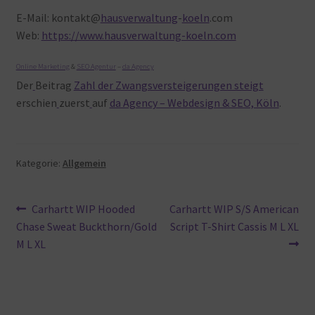
E-Mail: kontakt@
hausverwaltung
-
koeln
.com
Web:
https://www.hausverwaltung-koeln.com
Online Marketing
&
SEO Agentur
–
da Agency
Der
Beitrag
Zahl der Zwangsversteigerungen steigt
erschien
zuerst
auf
da Agency – Webdesign & SEO, Köln
.
Kategorie:
Allgemein
Beitragsnavigation
Vorheriger
Nächster
Carhartt WIP Hooded
Carhartt WIP S/S American
Beitrag:
Beitrag:
Chase Sweat Buckthorn/Gold
Script T-Shirt Cassis M L XL
M L XL