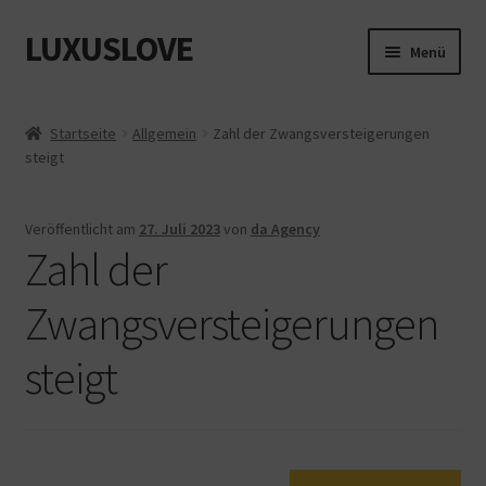
LUXUSLOVE
Zur
Zum
Menü
Navigation
Inhalt
springen
springen
Start
Startseite
Allgemein
Zahl der Zwangsversteigerungen
steigt
Cookie-Richtlinie (EU)
Datenschutz
Veröffentlicht am
27. Juli 2023
von
da Agency
Zahl der
Impressum
Zwangsversteigerungen
Kasse
steigt
Mein Konto
Shop