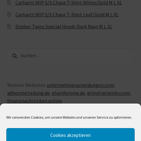
Carhartt WIP S/S Chase T-Shirt White/Gold M L XL
Carhartt WIP S/S Chase T-Shirt Leaf/Gold M L XL
Stieber Twins Special Hoody Dark Navy M L XL
Suche
nach:
Weitere Websites:
unternehmensmeldungen.com
,
adhocmitteilung.de
,
glamfemme.de
,
glimityglamity.com
,
finanznachrichten.online
Wir verwenden Cookies, um unsere Website und unseren Service zu optimieren.
Cookies akzeptieren
© LUXUSLOVE 2026