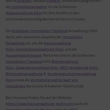
Werte
erhalten
, Abläufe
steuern
, Interessen
ausgleichen –
als
Immobilienverwalter
ist
die
Schleumer
Hausverwaltung Köln
für
ihre
Kunden
in
den
verschiedensten
Aufgabenbereichen
im
Einsatz.
Die
Schleumer
Immobilien Treuhand
Verwaltungs
OHG
deckt
alle
relevanten
Aspekte
der
Immobilien
Verwaltung
ab, wie
die
Hausverwaltung
Köln
,
Immobilienverwaltung Köln
, und
die
Hausgeldabrechnung
. Weiterhin
bietet
die
Schleumer
Immobilien Treuhand
OHG
Mietverwaltung
Köln
,
Gewerbeverwaltung Köln
,
WEG-Verwaltung Köln
,
Wohnungsverwaltung
&
Sondereigentumsverwaltung
Köln
sowie
die
Vermietung und Verkauf von
Immobilien
durch
eine
Schwester-Gesellschaft.
Bei
Interesse
finden
Sie
auf
der
Website
https://www.hausverwaltung-koeln.com
auch
ein
Verwaltervollmacht Muster
sowie
den
WEG