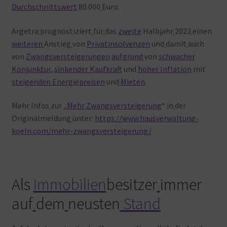
Durchschnittswert
80.000
Euro.
Argetra
prognostiziert
für
das
zweite
Halbjahr
2023
einen
weiteren
Anstieg
von
Privatinsolvenzen
und
damit
auch
von
Zwangsversteigerungen
aufgrund
von
schwacher
Konjunktur
,
sinkender Kaufkraft
und
hoher Inflation
mit
steigenden Energiepreisen
und
Mieten
.
Mehr
Infos
zur „
Mehr Zwangsversteigerung
“ in
der
Originalmeldung
unter:
https://www.hausverwaltung-
koeln.com/mehr-zwangsversteigerung/
Als
Immobilien
besitzer
immer
auf
dem
neusten
Stand