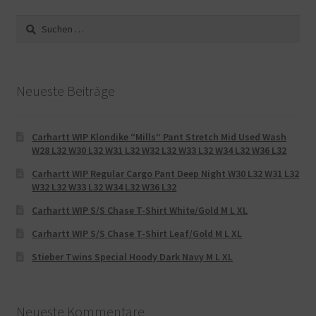
Suche
nach:
Neueste Beiträge
Carhartt WIP Klondike “Mills“ Pant Stretch Mid Used Wash
W28 L32 W30 L32 W31 L32 W32 L32 W33 L32 W34 L32 W36 L32
Carhartt WIP Regular Cargo Pant Deep Night W30 L32 W31 L32
W32 L32 W33 L32 W34 L32 W36 L32
Carhartt WIP S/S Chase T-Shirt White/Gold M L XL
Carhartt WIP S/S Chase T-Shirt Leaf/Gold M L XL
Stieber Twins Special Hoody Dark Navy M L XL
Neueste Kommentare