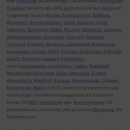
eine
Immobilie
zur
Wertanlage. Die
Schleumer
Immobilien
Treuhand
Verwaltungs-OHG
steht
im
Großraum
Köln
und
Umgebung (auch
in
Kürten
,
Engelskirchen
,
Bedburg
,
Altenberg
,
Wermelskirchen
,
Sankt-Augustin
,
Bonn
,
Odenthal
,
Burscheid
,
Hilden
,
Rösrath
,
Bensberg
,
Solingen
,
Rommerskirchen
,
Dormagen
,
Overrath
,
Siegburg
,
Troisdorf
,
Pulheim
,
Monheim
,
Langenfeld
,
Weilerswist
,
Leverkusen
,
Kerpen
,
Hürth
,
Frechen
,
Euskirchen
,
Erftstadt
,
Bruehl
,
Bergisch-Gladbach
&
Bergheim
,
sowie
Hückeswagen
,
Leichlingen
,
Lindlar
,
Rheindorf
,
Neunkirchen Seelscheid
,
Liblar
,
Wesseling
,
Elsdorf
,
Wipperfürth
,
Waldbröl
,
Kreuzau
,
Bergneustadt
,
Opladen
,
Marienheide
,
Wiehl
.) seit
30
Jahren
für
kompetentes
und
nachhaltiges
Immobilienmanagement
auf
höchstem
Niveau. Ob
WEG-Verwaltung
oder
Mietverwaltung
. Ob
kaufmännische, technische
oder
juristische
Betreuung
: Wir
kümmern
uns!