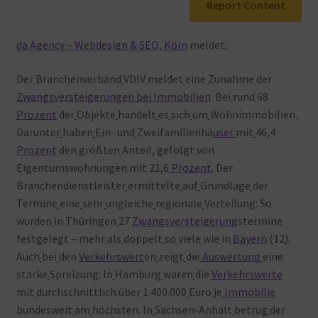
Report Content
Warenkorb
da Agency – Webdesign & SEO, Köln
meldet:
Der
Branchenverband
VDIV
meldet
eine
Zunahme
der
Zwangsversteigerungen bei Immobilien
. Bei
rund
68
Prozent
der
Objekte
handelt
es
sich
um
Wohnimmobilien.
Darunter
haben
Ein- und
Zweifamilienhä
user
mit
46,4
Prozent
den
größten
Anteil, gefolgt
von
Eigentumswohnungen
mit
21,6
Prozent
. Der
Branchendienstleister
ermittelte
auf
Grundlage
der
Termine
eine
sehr
ungleiche
regionale
Verteilung: So
wurden
in
Thüringen
27
Zwangsversteigerung
stermine
festgelegt – mehr
als
doppelt
so
viele
wie
in
Bayern
(12).
Auch
bei
den
Verkehrswert
en
zeigt
die
Auswertung
eine
starke
Spreizung: In
Hamburg
waren
die
Verkehrswerte
mit
durchschnittlich über
1.400.000
Euro
je
Immobilie
bundesweit
am
höchsten. In
Sachsen-Anhalt
betrug
der