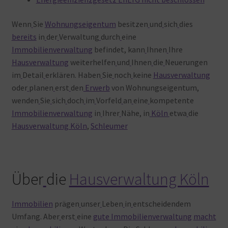
Wenn
Sie
Wohnungseigentum
besitzen
und
sich
dies
bereits
in
der
Verwaltung
durch
eine
Immobilienverwaltung
befindet, kann
Ihnen
Ihre
Hausverwaltung
weiterhelfen
und
Ihnen
die
Neuerungen
im
Detail
erklären. Haben
Sie
noch
keine
Hausverwaltung
oder
planen
erst
den
Erwerb
von Wohnungseigentum,
wenden
Sie
sich
doch
im
Vorfeld
an
eine
kompetente
Immobilienverwaltung
in
Ihrer
Nähe, in
Köln
etwa
die
Hausverwaltung Köln
,
Schleumer
Über
die
Hausverwaltung Köln
Immobilien
prägen
unser
Leben
in
entscheidendem
Umfang. Aber
erst
eine
gute Immobilienverwaltung
macht