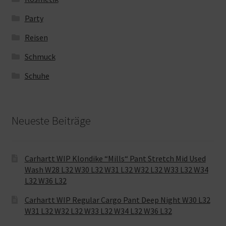
Party
Reisen
Schmuck
Schuhe
Neueste Beiträge
Carhartt WIP Klondike “Mills“ Pant Stretch Mid Used
Wash W28 L32 W30 L32 W31 L32 W32 L32 W33 L32 W34
L32 W36 L32
Carhartt WIP Regular Cargo Pant Deep Night W30 L32
W31 L32 W32 L32 W33 L32 W34 L32 W36 L32