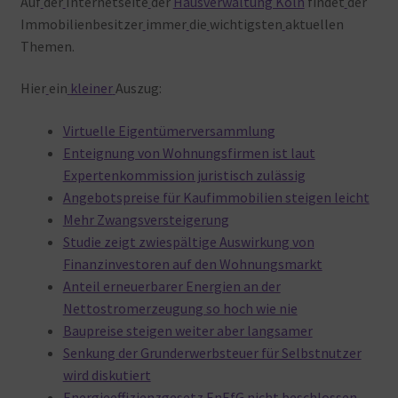
Auf
der
Internetseite
der
Hausverwaltung Köln
findet
der
Immobilienbesitzer
immer
die
wichtigsten
aktuellen
Themen.
Hier
ein
kleiner
Auszug:
Virtuelle Eigentümerversammlung
Enteignung von Wohnungsfirmen ist laut
Expertenkommission juristisch zulässig
Angebotspreise für Kaufimmobilien steigen leicht
Mehr Zwangsversteigerung
Studie zeigt zwiespältige Auswirkung von
Finanzinvestoren auf den Wohnungsmarkt
Anteil erneuerbarer Energien an der
Nettostromerzeugung so hoch wie nie
Baupreise steigen weiter aber langsamer
Senkung der Grunderwerbsteuer für Selbstnutzer
wird diskutiert
Energieeffizienzgesetz EnEfG nicht beschlossen