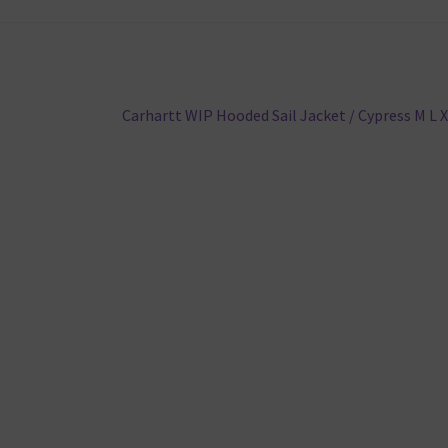
Nächster
Carhartt WIP Hooded Sail Jacket / Cypress M L 
Beitrag: