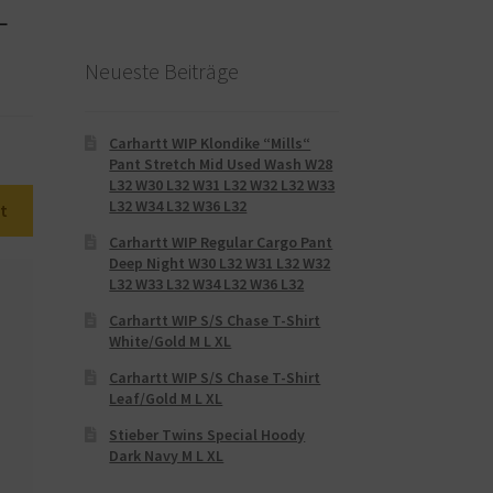
L
Neueste Beiträge
Carhartt WIP Klondike “Mills“
Pant Stretch Mid Used Wash W28
L32 W30 L32 W31 L32 W32 L32 W33
L32 W34 L32 W36 L32
t
Carhartt WIP Regular Cargo Pant
Deep Night W30 L32 W31 L32 W32
L32 W33 L32 W34 L32 W36 L32
Carhartt WIP S/S Chase T-Shirt
White/Gold M L XL
Carhartt WIP S/S Chase T-Shirt
Leaf/Gold M L XL
Stieber Twins Special Hoody
Dark Navy M L XL