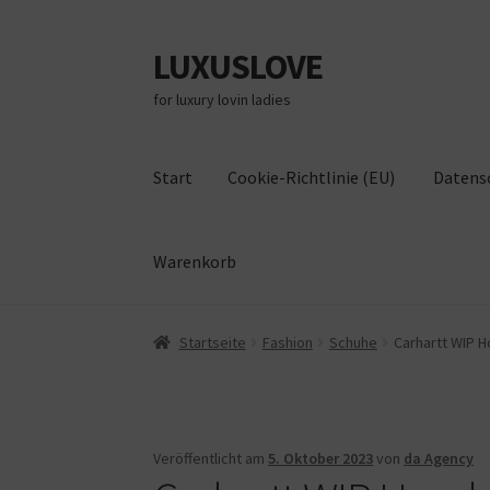
LUXUSLOVE
Zur
Zum
Navigation
Inhalt
for luxury lovin ladies
springen
springen
Start
Cookie-Richtlinie (EU)
Datens
Warenkorb
Start
Cookie-Richtlinie (EU)
Datenschutz
Im
Startseite
Fashion
Schuhe
Carhartt WIP H
Veröffentlicht am
5. Oktober 2023
von
da Agency