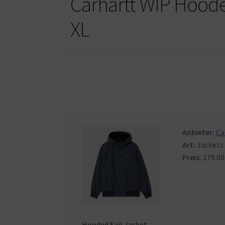
Carhartt WIP Hoode
XL
Anbieter:
Ca
Art:
Jackets
Preis:
179.00
Hooded
Sail
Jacket