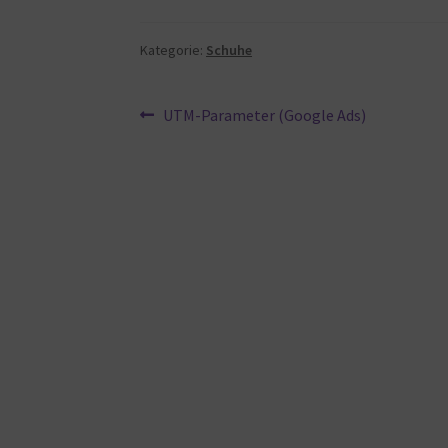
Kategorie:
Schuhe
Beitragsnavigation
Vorheriger
UTM-Parameter (Google Ads)
Beitrag: