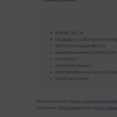
I028436_981_XX
Das
Model
ist
1,80
m
groß und
träg
100 % Nylon-Supplex©, 5 oz
wasserabweisender
Stoff
mit
Tefl
Fleecefutter
verstellbare
Kapuze
Ärmelbündchen
und
Saum
mit
Ripp
Schriftzugstickerei
Weiterlesen
unter:
https://www.freshouttheb
Noch
mehr
Puma Sneaker
unter
https://www