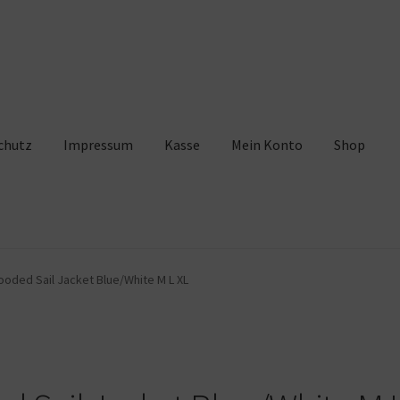
chutz
Impressum
Kasse
Mein Konto
Shop
pressum
Kasse
Mein Konto
Shop
Warenkorb
ooded Sail Jacket Blue/White M L XL