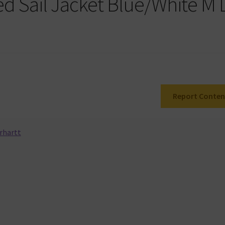
d Sail Jacket Blue/White M 
Report Conten
rhartt