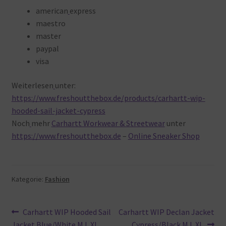
american
express
maestro
master
paypal
visa
Weiterlesen
unter:
https://www.freshoutthebox.de/products/carhartt-wip-
hooded-sail-jacket-cypress
Noch
mehr
Carhartt Workwear & Streetwear
unter
https://www.freshoutthebox.de
–
Online Sneaker Shop
Kategorie:
Fashion
Beitragsnavigation
Vorheriger
Nächster
Carhartt WIP Hooded Sail
Carhartt WIP Declan Jacket
Beitrag:
Beitrag:
Jacket Blue/White M L XL
Cypress/Black M L XL