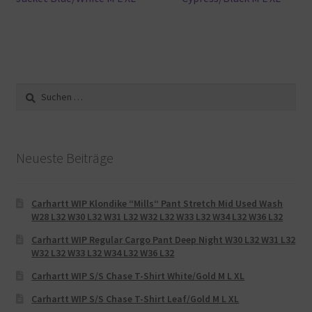
Suche
nach:
Neueste Beiträge
Carhartt WIP Klondike “Mills“ Pant Stretch Mid Used Wash
W28 L32 W30 L32 W31 L32 W32 L32 W33 L32 W34 L32 W36 L32
Carhartt WIP Regular Cargo Pant Deep Night W30 L32 W31 L32
W32 L32 W33 L32 W34 L32 W36 L32
Carhartt WIP S/S Chase T-Shirt White/Gold M L XL
Carhartt WIP S/S Chase T-Shirt Leaf/Gold M L XL