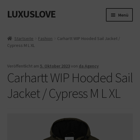
LUXUSLOVE
Zur
Zum
Menü
Navigation
Inhalt
springen
springen
Start
Startseite
Fashion
Carhartt WIP Hooded Sail Jacket /
Cypress M L XL
Cookie-Richtlinie (EU)
Datenschutz
Veröffentlicht am
5. Oktober 2023
von
da Agency
Carhartt WIP Hooded Sail
Impressum
Jacket / Cypress M L XL
Kasse
Mein Konto
Shop