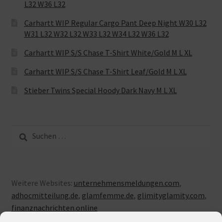
L32 W36 L32
Carhartt WIP Regular Cargo Pant Deep Night W30 L32
W31 L32 W32 L32 W33 L32 W34 L32 W36 L32
Carhartt WIP S/S Chase T-Shirt White/Gold M L XL
Carhartt WIP S/S Chase T-Shirt Leaf/Gold M L XL
Stieber Twins Special Hoody Dark Navy M L XL
Suche
nach:
Weitere Websites:
unternehmensmeldungen.com
,
adhocmitteilung.de
,
glamfemme.de
,
glimityglamity.com
,
finanznachrichten.online