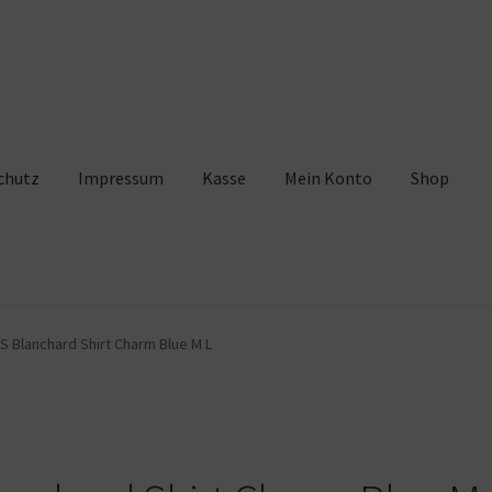
chutz
Impressum
Kasse
Mein Konto
Shop
pressum
Kasse
Mein Konto
Shop
Warenkorb
/S Blanchard Shirt Charm Blue M L