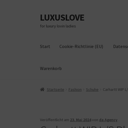
LUXUSLOVE
Zur
Zum
Navigation
Inhalt
for luxury lovin ladies
springen
springen
Start
Cookie-Richtlinie (EU)
Datens
Warenkorb
Start
Cookie-Richtlinie (EU)
Datenschutz
Im
Startseite
Fashion
Schuhe
Carhartt WIP L
Veröffentlicht am
23. Mai 2024
von
da Agency