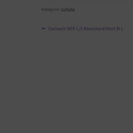
Kategorie:
Schuhe
Beitragsnavigation
Vorheriger
Carhartt WIP L/S Blanchard Shirt M L
Beitrag: