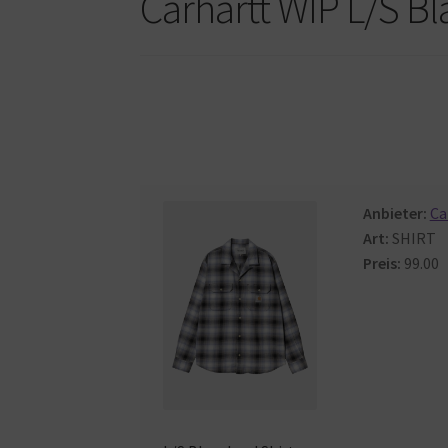
Carhartt WIP L/S B
Anbieter:
Ca
Art:
SHIRT
Preis:
99.00