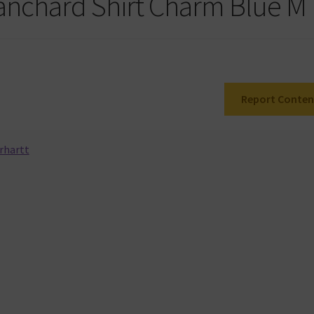
lanchard Shirt Charm Blue M 
Report Conten
rhartt