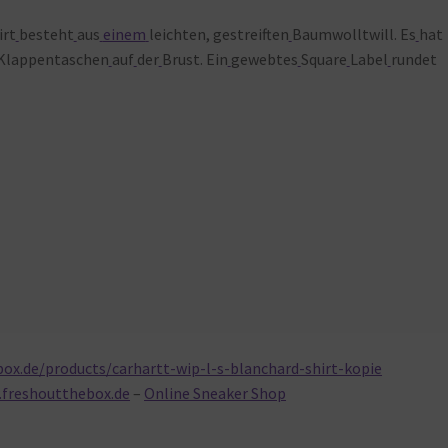
irt
besteht
aus
einem
leichten, gestreiften
Baumwolltwill. Es
hat
Klappentaschen
auf
der
Brust. Ein
gewebtes
Square
Label
rundet
ox.de/products/carhartt-wip-l-s-blanchard-shirt-kopie
.freshoutthebox.de
–
Online Sneaker Shop