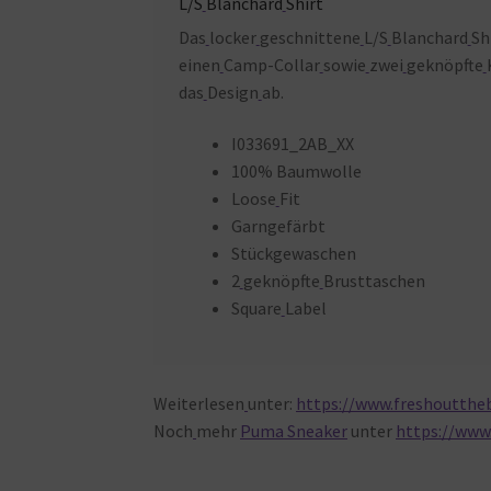
L/S
Blanchard
Shirt
Das
locker
geschnittene
L/S
Blanchard
Sh
einen
Camp-Collar
sowie
zwei
geknöpfte
das
Design
ab.
I033691_2AB_XX
100% Baumwolle
Loose
Fit
Garngefärbt
Stückgewaschen
2
geknöpfte
Brusttaschen
Square
Label
Weiterlesen
unter:
https://www.freshouttheb
Noch
mehr
Puma Sneaker
unter
https://www