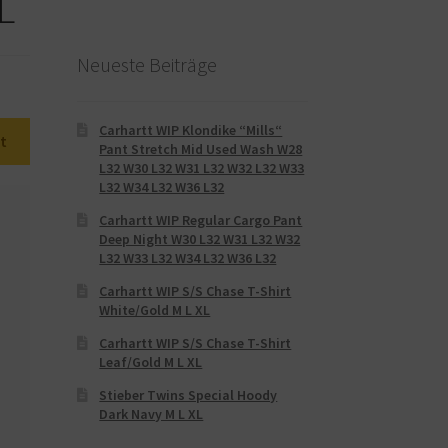
L
Neueste Beiträge
Carhartt WIP Klondike “Mills“
t
Pant Stretch Mid Used Wash W28
L32 W30 L32 W31 L32 W32 L32 W33
L32 W34 L32 W36 L32
Carhartt WIP Regular Cargo Pant
Deep Night W30 L32 W31 L32 W32
L32 W33 L32 W34 L32 W36 L32
Carhartt WIP S/S Chase T-Shirt
White/Gold M L XL
Carhartt WIP S/S Chase T-Shirt
Leaf/Gold M L XL
Stieber Twins Special Hoody
Dark Navy M L XL