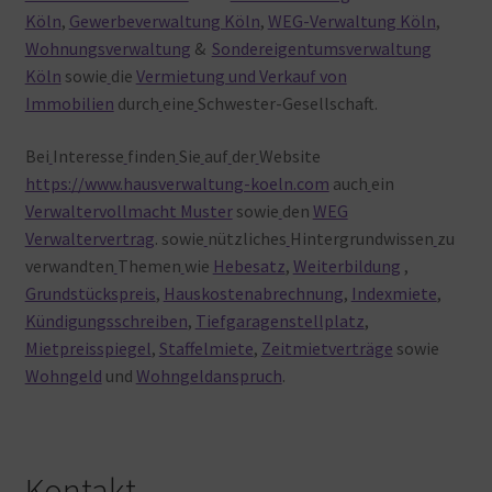
Köln
,
Gewerbeverwaltung Köln
,
WEG-Verwaltung Köln
,
Wohnungsverwaltung
&
Sondereigentumsverwaltung
Köln
sowie
die
Vermietung und Verkauf von
Immobilien
durch
eine
Schwester-Gesellschaft.
Bei
Interesse
finden
Sie
auf
der
Website
https://www.hausverwaltung-koeln.com
auch
ein
Verwaltervollmacht Muster
sowie
den
WEG
Verwaltervertrag
. sowie
nützliches
Hintergrundwissen
zu
verwandten
Themen
wie
Hebesatz
,
Weiterbildung
,
Grundstückspreis
,
Hauskostenabrechnung
,
Indexmiete
,
Kündigungsschreiben
,
Tiefgaragenstellplatz
,
Mietpreisspiegel
,
Staffelmiete
,
Zeitmietverträge
sowie
Wohngeld
und
Wohngeldanspruch
.
Kontakt