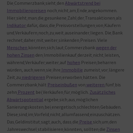
Die
Commerzbank
sieht
den
Abwärtstrend bei
Immobilienpreisen
noch
nicht
am
Ende
angekommen.
Hier
sieht
man
die
gesunkene
Zahl
der
Transaktionen
als
Indikator
dafür, dass
die
Preisvorstellungen
von
Käufern
und
Verkäufern
noch
zu
weit
auseinander
liegen. Die
Bank
rechnet
daher
mit
weiter
sinkenden
Preisen. Viele
Menschen
könnten
sich
laut
Commerzbank
wegen der
hohen Zinsen
den
Immobilienkauf
derzeit
nicht
leisten,
während
Verkäufer
weiter
auf
hohen
Preisen
beharren
würden, auch
wenn
sie
ihre
Immobilie
zumeist
vor
längere
Zeit
zu
niedrigeren
Preisen
erworben
hätten. Die
Commerzbank
hält
Preiseinbußen
von
weiteren
fünf
bis
zehn
Prozent
bei
Verkäufen
für
möglich.
Zusätzliches
Abwärtspotential
ergebe
sich
aus
möglichen
Sanierungskosten
bei
energetisch
schlechten
Gebäuden.
Diese
sind
im
Vorfeld
nicht
allumfassend
einzuschätzen.
Das
Geldinstitut
sagt
auch, dass
die
Preise
sich
um
den
Jahreswechsel
stabilisieren
könnten, sollten
die
Zinsen