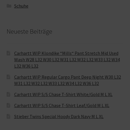
Schuhe
Neueste Beiträge
Carhartt WIP Klondike “Mills“ Pant Stretch Mid Used
Wash W28 L32 W30 L32 W31 L32 W32 L32 W33 L32 W34
L32 W36 L32
Carhartt WIP Regular Cargo Pant Deep Night W30 L32
W31 L32 W32 L32 W33 L32 W34 L32 W36 L32
Carhartt WIP S/S Chase T-Shirt White/Gold M L XL
Carhartt WIP S/S Chase T-Shirt Leaf/Gold M L XL
Stieber Twins Special Hoody Dark Navy M L XL