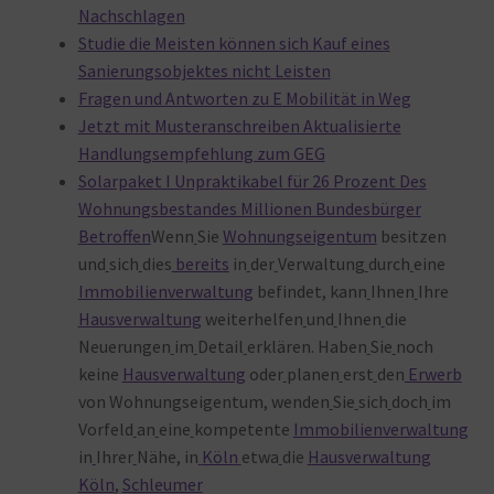
Nachschlagen
Studie die Meisten können sich Kauf eines
Sanierungsobjektes nicht Leisten
Fragen und Antworten zu E Mobilität in Weg
Jetzt mit Musteranschreiben Aktualisierte
Handlungsempfehlung zum GEG
Solarpaket I Unpraktikabel für 26 Prozent Des
Wohnungsbestandes Millionen Bundesbürger
Betroffen
Wenn
Sie
Wohnungseigentum
besitzen
und
sich
dies
bereits
in
der
Verwaltung
durch
eine
Immobilienverwaltung
befindet, kann
Ihnen
Ihre
Hausverwaltung
weiterhelfen
und
Ihnen
die
Neuerungen
im
Detail
erklären. Haben
Sie
noch
keine
Hausverwaltung
oder
planen
erst
den
Erwerb
von Wohnungseigentum, wenden
Sie
sich
doch
im
Vorfeld
an
eine
kompetente
Immobilienverwaltung
in
Ihrer
Nähe, in
Köln
etwa
die
Hausverwaltung
Köln
,
Schleumer