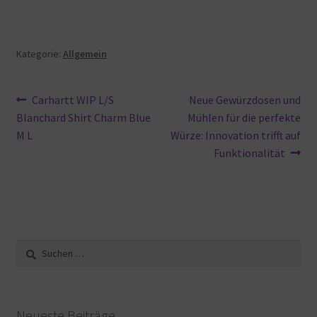
Kategorie:
Allgemein
Beitragsnavigation
Vorheriger
Nächster
Carhartt WIP L/S
Neue Gewürzdosen und
Beitrag:
Beitrag:
Blanchard Shirt Charm Blue
Mühlen für die perfekte
M L
Würze: Innovation trifft auf
Funktionalität
Suche
nach:
Neueste Beiträge