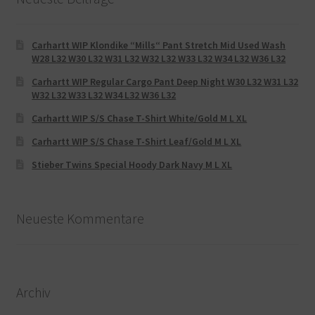
Carhartt WIP Klondike “Mills“ Pant Stretch Mid Used Wash
W28 L32 W30 L32 W31 L32 W32 L32 W33 L32 W34 L32 W36 L32
Carhartt WIP Regular Cargo Pant Deep Night W30 L32 W31 L32
W32 L32 W33 L32 W34 L32 W36 L32
Carhartt WIP S/S Chase T-Shirt White/Gold M L XL
Carhartt WIP S/S Chase T-Shirt Leaf/Gold M L XL
Stieber Twins Special Hoody Dark Navy M L XL
Neueste Kommentare
Archiv