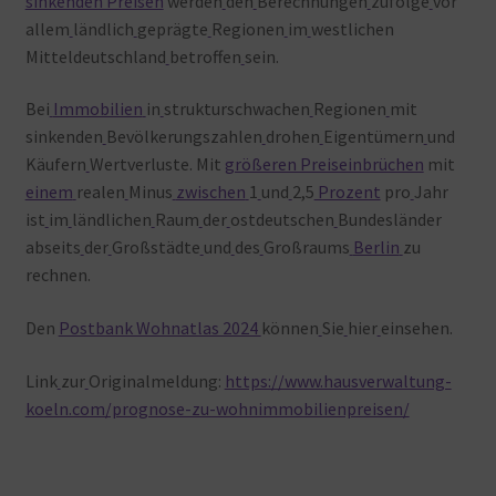
sinkenden Preisen
werden
den
Berechnungen
zufolge
vor
allem
ländlich
geprägte
Regionen
im
westlichen
Mitteldeutschland
betroffen
sein.
Bei
Immobilien
in
strukturschwachen
Regionen
mit
sinkenden
Bevölkerungszahlen
drohen
Eigentümern
und
Käufern
Wertverluste. Mit
größeren Preiseinbrüchen
mit
einem
realen
Minus
zwischen
1
und
2,5
Prozent
pro
Jahr
ist
im
ländlichen
Raum
der
ostdeutschen
Bundesländer
abseits
der
Großstädte
und
des
Großraums
Berlin
zu
rechnen.
Den
Postbank Wohnatlas 2024
können
Sie
hier
einsehen.
Link
zur
Originalmeldung:
https://www.hausverwaltung-
koeln.com/prognose-zu-wohnimmobilienpreisen/