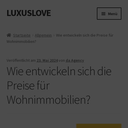
LUXUSLOVE
Zur
Zum
Menü
Navigation
Inhalt
springen
springen
Start
Startseite
Allgemein
Wie entwickeln sich die Preise für
Wohnimmobilien?
Cookie-Richtlinie (EU)
Datenschutz
Veröffentlicht am
23. Mai 2024
von
da Agency
Wie entwickeln sich die
Impressum
Preise für
Kasse
Wohnimmobilien?
Mein Konto
Shop