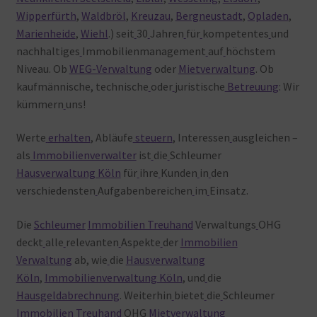
Wipperfürth
,
Waldbröl
,
Kreuzau
,
Bergneustadt
,
Opladen
,
Marienheide
,
Wiehl
.) seit
30
Jahren
für
kompetentes
und
nachhaltiges
Immobilienmanagement
auf
höchstem
Niveau. Ob
WEG-Verwaltung
oder
Mietverwaltung
. Ob
kaufmännische, technische
oder
juristische
Betreuung
: Wir
kümmern
uns!
Werte
erhalten
, Abläufe
steuern
, Interessen
ausgleichen –
als
Immobilienverwalter
ist
die
Schleumer
Hausverwaltung Köln
für
ihre
Kunden
in
den
verschiedensten
Aufgabenbereichen
im
Einsatz.
Die
Schleumer
Immobilien Treuhand
Verwaltungs
OHG
deckt
alle
relevanten
Aspekte
der
Immobilien
Verwaltung
ab, wie
die
Hausverwaltung
Köln
,
Immobilienverwaltung Köln
, und
die
Hausgeldabrechnung
. Weiterhin
bietet
die
Schleumer
Immobilien Treuhand
OHG
Mietverwaltung