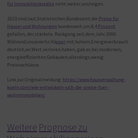
für Immobilienkredite
nicht
weiter
ansteigen.
2023
sind
laut
Statistischen
Bundesamt
die
Preise für
Häuser und Wohnungen
bundesweit
um
8,4
Prozent
gefallen, der
stärkste. Rückgang
seit
dem
Jahr
2000.
Während
unsanierte
Hä
user
mit
hohem
Energieverbrauch
deutlich
an
Wert
verloren
haben, gab
es
bei
modernen,
energieeffizienten
Gebäuden
allerdings
wenig
Preisnachlässe.
Link
zur
Originalmeldung:
https://www.hausverwaltung-
koeln.com/wie-entwickeln-sich-die-preise-fuer-
wohnimmobilien/
Weitere
Prognose zu