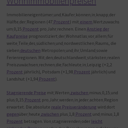
Wohnimmobilienpreisen
Immobilieneigentümer
und
Käufer
können
in
knapp
der
Hälfte
der
Regionen (47
Prozent
) mit
einem
Wertzuwachs
um
0,15
Prozent
pro
Jahr
rechnen. Einen
Anstieg der
Kaufpreise
prognostiziert
der
Wohnatlas
vor
allem
für
weite
Teile
des
südlichen
und
nordwestlichen
Raums, die
sieben
deutschen
Metropolen
und
ihr
Umland
sowie
Ferienregionen. Mit
den
deutschlandweit
stärksten
realen
Preiszuwächsen
rechnen
die
Fachleute
in
Leipzig (+2,2
Prozent
jährlich), Potsdam (+1,98
Prozent
jährlich) und
Landshut (+1,94
Prozent
).
Stagnierende Preise
mit
Werten
zwischen
minus
0,15
und
plus
0,15
Prozent
pro
Jahr
werden
in
jeder
achten
Region
erwartet. Die
absolute
reale Preisveränderung
wird
dort
gegen
über
heute
zwischen
plus
1,8
Prozent
und
minus
1,8
Prozent
betragen. Von
stagnierenden
oder
leicht