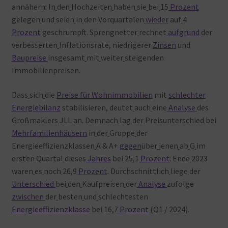
annähern: In
den
Hochzeiten
haben
sie
bei
15
Prozent
gelegen
und
seien
in
den
Vorquartalen
wieder
auf
4
Prozent
geschrumpft. Sprengnetter
rechnet
aufgrund
der
verbesserten
Inflationsrate, niedrigerer
Zinsen
und
Baupreise
insgesamt
mit
weiter
steigenden
Immobilienpreisen.
Dass
sich
die
Preise für Wohnimmobilien
mit
schlechter
Energiebilanz
stabilisieren, deutet
auch
eine
Analyse
des
Großmaklers
JLL
an. Demnach
lag
der
Preisunterschied
bei
Mehrfamilienhäusern
in
der
Gruppe
der
Energieeffizienzklassen
A & A+
gegen
über
jenen
ab
G
im
ersten
Quartal
dieses
Jahres
bei
25,1
Prozent
. Ende
2023
waren
es
noch
26,9
Prozent
. Durchschnittlich
liege
der
Unterschied
bei
den
Kaufpreisen
der
Analyse
zufolge
zwischen
der
besten
und
schlechtesten
Energieeffizienzklasse
bei
16,7
Prozent
(Q1 / 2024).