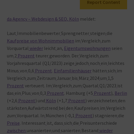
Report Content
Warenkorb
da Agency – Webdesign & SEO, Köln
meldet:
Laut
Immobilienbewerter
Sprengnetter
steigen
die
Kaufpreise von Wohnimmobilien
im
Vergleich
zum
Vorquartal
wieder
leicht
an,
Eigentumswohnungen
seien
um
2
Prozent
teurer
geworden. Der
Vergleich
zum
Vorjahresquartal (Q1/2023) zeige
jedoch
noch
ein
leichtes
Minus
von
0,6
Prozent
.
Einfamilienhäuser
hätten
sich
im
Vergleich
zum
Zeitraum
Januar
bis
März
2024
um
1,5
Prozent
verteuert. Im
Vergleich
zum
Quartal
Q1/2023
ist
das
ein
Plus
von
0,3
Prozent
. Hamburg (+5
Prozent
),
Berlin
(+2,6
Prozent
) und
Köln
(+1,7
Prozent
) verzeichneten
den
stärksten
Aufwärtstrend
bei
den
Kaufpreisen
im
Vergleich
zum
Vorquartal. In
München (-0,1
Prozent
) stagnieren
die
Preise
. Interessant
ist, dass
sich
die
Preisunterschiede
zwischen
unsanierten
und
sanierten
Bestand
wieder