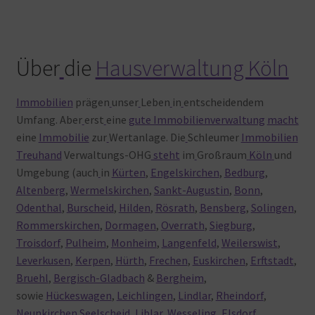
Über
die
Hausverwaltung Köln
Immobilien
prägen
unser
Leben
in
entscheidendem
Umfang. Aber
erst
eine
gute Immobilienverwaltung
macht
eine
Immobilie
zur
Wertanlage. Die
Schleumer
Immobilien
Treuhand
Verwaltungs-OHG
steht
im
Großraum
Köln
und
Umgebung (auch
in
Kürten
,
Engelskirchen
,
Bedburg
,
Altenberg
,
Wermelskirchen
,
Sankt-Augustin
,
Bonn
,
Odenthal
,
Burscheid
,
Hilden
,
Rösrath
,
Bensberg
,
Solingen
,
Rommerskirchen
,
Dormagen
,
Overrath
,
Siegburg
,
Troisdorf
,
Pulheim
,
Monheim
,
Langenfeld
,
Weilerswist
,
Leverkusen
,
Kerpen
,
Hürth
,
Frechen
,
Euskirchen
,
Erftstadt
,
Bruehl
,
Bergisch-Gladbach
&
Bergheim
,
sowie
Hückeswagen
,
Leichlingen
,
Lindlar
,
Rheindorf
,
Neunkirchen Seelscheid
,
Liblar
,
Wesseling
,
Elsdorf
,