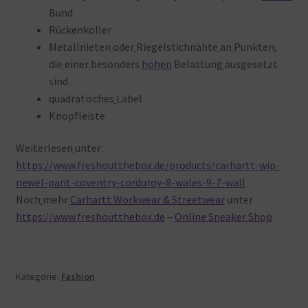
Bund
Rückenkoller
Metallnieten
oder
Riegelstichnähte
an
Punkten,
die
einer
besonders
hohen
Belastung
ausgesetzt
sind
quadratisches
Label
Knopfleiste
Weiterlesen
unter:
https://www.freshoutthebox.de/products/carhartt-wip-
newel-pant-coventry-corduroy-8-wales-9-7-wall
Noch
mehr
Carhartt Workwear & Streetwear
unter
https://www.freshoutthebox.de
–
Online Sneaker Shop
Kategorie:
Fashion