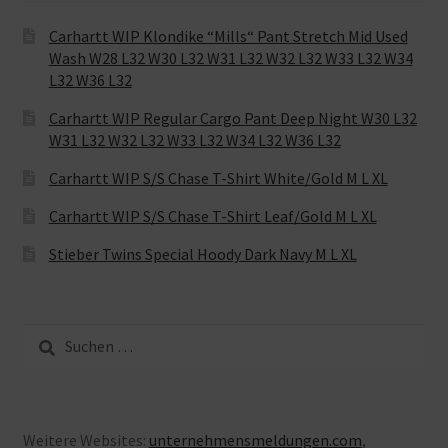
Carhartt WIP Klondike “Mills“ Pant Stretch Mid Used
Wash W28 L32 W30 L32 W31 L32 W32 L32 W33 L32 W34
L32 W36 L32
Carhartt WIP Regular Cargo Pant Deep Night W30 L32
W31 L32 W32 L32 W33 L32 W34 L32 W36 L32
Carhartt WIP S/S Chase T-Shirt White/Gold M L XL
Carhartt WIP S/S Chase T-Shirt Leaf/Gold M L XL
Stieber Twins Special Hoody Dark Navy M L XL
Suche
nach:
Weitere Websites:
unternehmensmeldungen.com
,