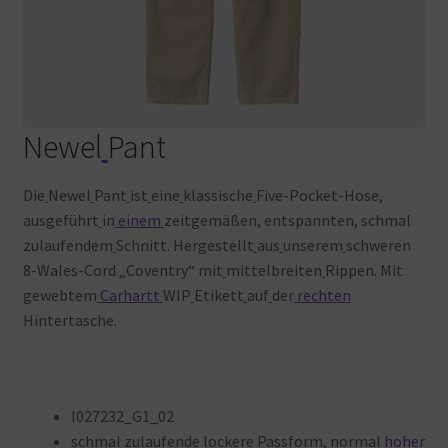
Newel
Pant
Die
Newel
Pant
ist
eine
klassische
Five-Pocket-Hose,
ausgeführt
in
einem
zeitgemäßen, entspannten, schmal
zulaufendem
Schnitt. Hergestellt
aus
unserem
schweren
8-Wales-Cord „Coventry“ mit
mittelbreiten
Rippen. Mit
gewebtem
Carhartt
WIP
Etikett
auf
der
rechten
Hintertasche.
I027232_G1_02
schmal
zulaufende
lockere
Passform, normal
hoher