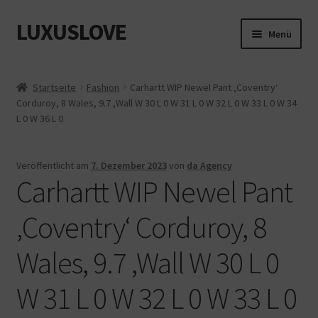
LUXUSLOVE
Zur
Zum
Menü
Navigation
Inhalt
springen
springen
Start
Startseite
Fashion
Carhartt WIP Newel Pant ‚Coventry‘
Corduroy, 8 Wales, 9.7 ,Wall W 30 L 0 W 31 L 0 W 32 L 0 W 33 L 0 W 34
Cookie-Richtlinie (EU)
L 0 W 36 L 0
Datenschutz
Veröffentlicht am
7. Dezember 2023
von
da Agency
Carhartt WIP Newel Pant
Impressum
‚Coventry‘ Corduroy, 8
Kasse
Wales, 9.7 ,Wall W 30 L 0
Mein Konto
W 31 L 0 W 32 L 0 W 33 L 0
Shop