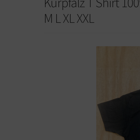
Kurpfalz T Shirt 10
M L XL XXL