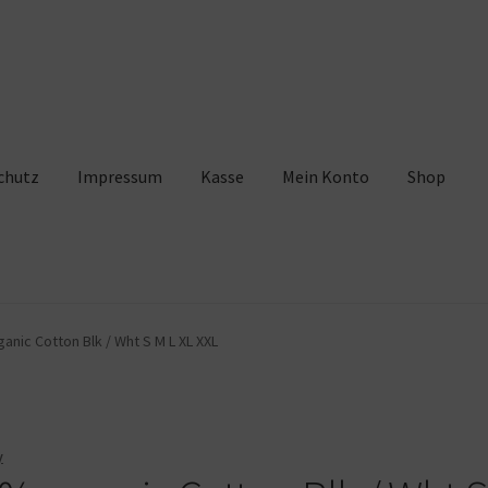
chutz
Impressum
Kasse
Mein Konto
Shop
pressum
Kasse
Mein Konto
Shop
Warenkorb
anic Cotton Blk / Wht S M L XL XXL
y