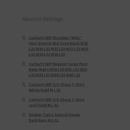
S
Neueste Beiträge
Carhartt WIP Klondike “Mills“
Pant Stretch Mid Used Wash W28
L32 W30 L32 W31 L32 W32 L32 W33
L32 W34 L32 W36 L32
Carhartt WIP Regular Cargo Pant
Deep Night W30 L32 W31 L32 W32
L32 W33 L32 W34 L32 W36 L32
Carhartt WIP S/S Chase T-Shirt
White/Gold M L XL
Carhartt WIP S/S Chase T-Shirt
Leaf/Gold M L XL
Stieber Twins Special Hoody
Dark Navy M L XL