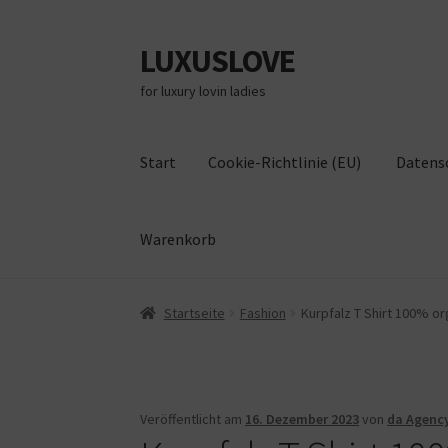
LUXUSLOVE
Zur
Zum
Navigation
Inhalt
for luxury lovin ladies
springen
springen
Start
Cookie-Richtlinie (EU)
Datens
Warenkorb
Start
Cookie-Richtlinie (EU)
Datenschutz
Im
Startseite
Fashion
Kurpfalz T Shirt 100% org
Veröffentlicht am
16. Dezember 2023
von
da Agenc