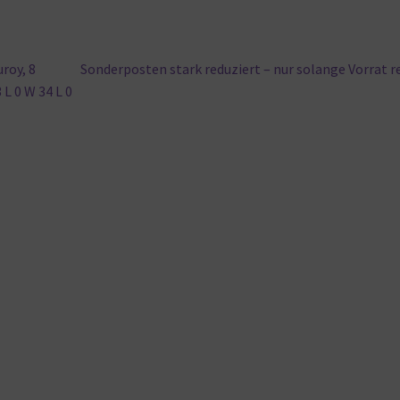
Nächster
roy, 8
Sonderposten stark reduziert – nur solange Vorrat r
Beitrag:
 L 0 W 34 L 0