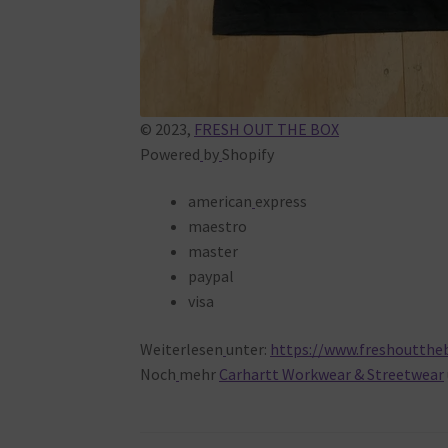
© 2023,
FRESH OUT THE BOX
Powered
by
Shopify
american
express
maestro
master
paypal
visa
Weiterlesen
unter:
https://www.freshouttheb
Noch
mehr
Carhartt Workwear & Streetwear