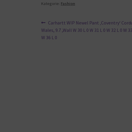
Kategorie:
Fashion
Beitragsnavigation
Vorheriger
Carhartt WIP Newel Pant ‚Coventry‘ Cordu
Beitrag:
Wales, 9.7 ,Wall W 30 L 0 W 31 L 0 W 32 L 0 W 33
W 36 L 0