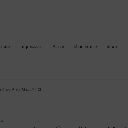
chutz
Impressum
Kasse
Mein Konto
Shop
pressum
Kasse
Mein Konto
Shop
Warenkorb
er Dove Grey/Black M L XL
cy