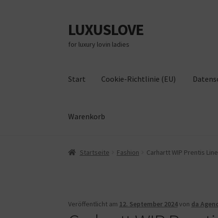
LUXUSLOVE
Zur
Zum
Navigation
Inhalt
for luxury lovin ladies
springen
springen
Start
Cookie-Richtlinie (EU)
Datens
Warenkorb
Start
Cookie-Richtlinie (EU)
Datenschutz
Im
Startseite
Fashion
Carhartt WIP Prentis Lin
Veröffentlicht am
12. September 2024
von
da Agen