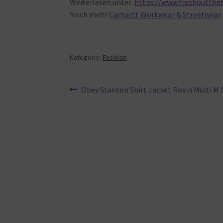
Weiterlesen
unter:
https://www.freshouttheb
Noch
mehr
Carhartt Workwear & Streetwear
Kategorie:
Fashion
Beitragsnavigation
Vorheriger
Obey Stanton Shirt Jacket Rosin Multi M 
Beitrag: