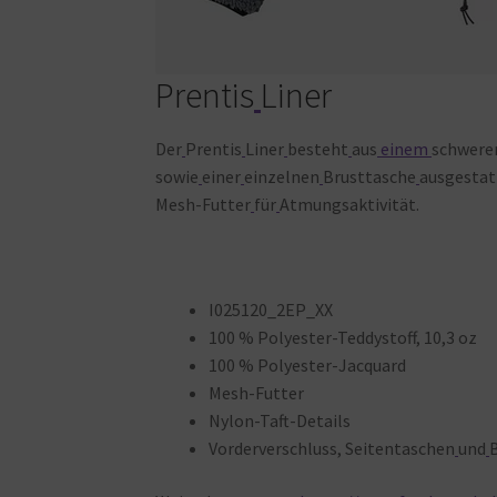
Prentis
Liner
Der
Prentis
Liner
besteht
aus
einem
schwere
sowie
einer
einzelnen
Brusttasche
ausgestatt
Mesh-Futter
für
Atmungsaktivität.
I025120_2EP_XX
100 % Polyester-Teddystoff, 10,3 oz
100 % Polyester-Jacquard
Mesh-Futter
Nylon-Taft-Details
Vorderverschluss, Seitentaschen
und