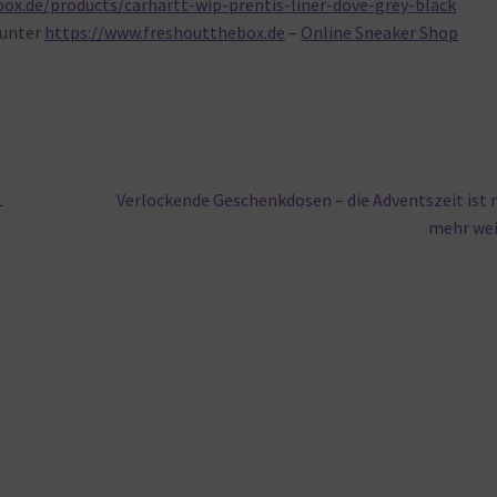
ox.de/products/carhartt-wip-prentis-liner-dove-grey-black
unter
https://www.freshoutthebox.de
–
Online Sneaker Shop
Nächster
L
Verlockende Geschenkdosen – die Adventszeit ist 
Beitrag:
mehr we