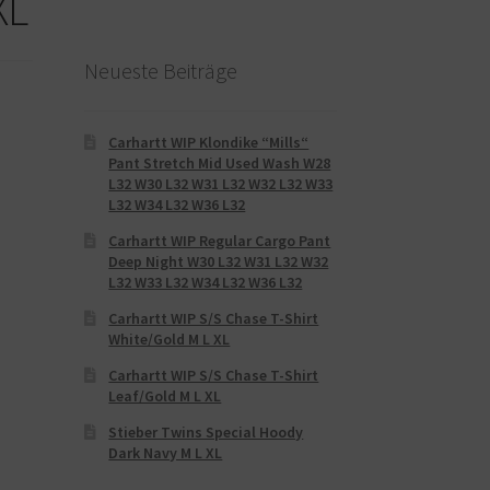
XL
Neueste Beiträge
Carhartt WIP Klondike “Mills“
Pant Stretch Mid Used Wash W28
L32 W30 L32 W31 L32 W32 L32 W33
L32 W34 L32 W36 L32
Carhartt WIP Regular Cargo Pant
Deep Night W30 L32 W31 L32 W32
L32 W33 L32 W34 L32 W36 L32
Carhartt WIP S/S Chase T-Shirt
White/Gold M L XL
Carhartt WIP S/S Chase T-Shirt
Leaf/Gold M L XL
Stieber Twins Special Hoody
Dark Navy M L XL