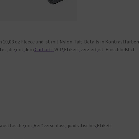
n
10,03 oz
Fleece
und
ist
mit
Nylon-Taft-Details
in
Kontrastfarbe
et, die
mit
dem
Carhartt
WIP
Etikett
verziert
ist. Einschließlich
Brusttasche
mit
Reißverschluss
quadratisches
Etikett