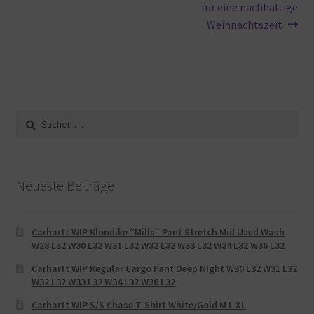
für eine nachhaltige
Weihnachtszeit
Suche
nach:
Neueste Beiträge
Carhartt WIP Klondike “Mills“ Pant Stretch Mid Used Wash
W28 L32 W30 L32 W31 L32 W32 L32 W33 L32 W34 L32 W36 L32
Carhartt WIP Regular Cargo Pant Deep Night W30 L32 W31 L32
W32 L32 W33 L32 W34 L32 W36 L32
Carhartt WIP S/S Chase T-Shirt White/Gold M L XL