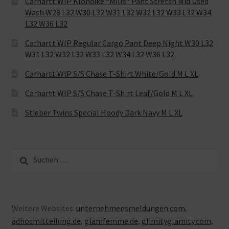
Carhartt WIP Klondike “Mills“ Pant Stretch Mid Used
Wash W28 L32 W30 L32 W31 L32 W32 L32 W33 L32 W34
L32 W36 L32
Carhartt WIP Regular Cargo Pant Deep Night W30 L32
W31 L32 W32 L32 W33 L32 W34 L32 W36 L32
Carhartt WIP S/S Chase T-Shirt White/Gold M L XL
Carhartt WIP S/S Chase T-Shirt Leaf/Gold M L XL
Stieber Twins Special Hoody Dark Navy M L XL
Suche
nach:
Weitere Websites:
unternehmensmeldungen.com
,
adhocmitteilung.de
,
glamfemme.de
,
glimityglamity.com
,