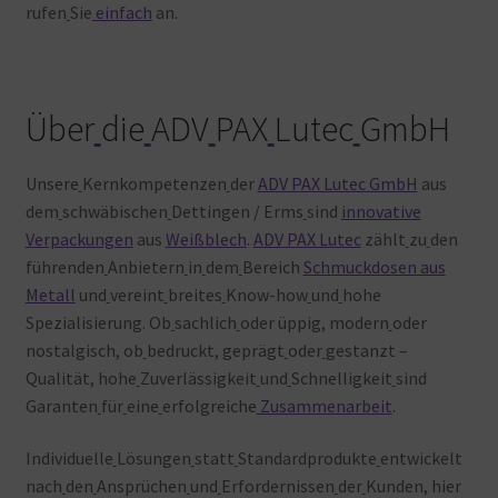
rufen
Sie
einfach
an.
Über
die
ADV
PAX
Lutec
GmbH
Unsere
Kernkompetenzen
der
ADV PAX Lutec GmbH
aus
dem
schwäbischen
Dettingen / Erms
sind
innovative
Verpackungen
aus
Weißblech
.
ADV PAX Lutec
zählt
zu
den
führenden
Anbietern
in
dem
Bereich
Schmuckdosen aus
Metall
und
vereint
breites
Know-how
und
hohe
Spezialisierung. Ob
sachlich
oder üppig, modern
oder
nostalgisch, ob
bedruckt, geprägt
oder
gestanzt –
Qualität, hohe
Zuverlässigkeit
und
Schnelligkeit
sind
Garanten
für
eine
erfolgreiche
Zusammenarbeit
.
Individuelle
Lösungen
statt
Standardprodukte
entwickelt
nach
den
Ansprüchen
und
Erfordernissen
der
Kunden, hier