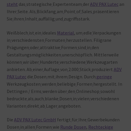
steht
das
strategische
Expertenteam
der
ADV PAX Lutec
an
Ihrer
Seite. Als
Blickfang
am
Point
of
Sales
präsentieren
Sie
ihren
Inhalt
auffällig
und
zugriffsstark.
Weißblech
ist
ein
ideales
Material
, um
edle
Verpackungen
in
verschiedensten
Formaten
herzustellen. Filigrane
Prägungen
oder
attraktive
Formen
sind
in
den
Gestaltungsmöglichkeiten
unerschöpflich. Mittlerweile
können
wir über
Hunderte
verschiedene
Werkzeugarten
anbieten. Ab
einer
Auflage
von
2.000
Stück
produziert
ADV
PAX Lutec
die
Dosen
mit
ihrem
Design. Durch
geringe
Werkzeugkosten
werden
beliebige
Formen
hergestellt. In
Dettingen / Erms
werden über
den
Onlineshop
sowohl
bedruckte
als
auch
blanke
Dosen
in
vielen
verschiedenen
Varianten
direkt
ab
Lager
angeboten.
Die
ADV PAX Lutec GmbH
fertigt
für
Ihre
Gewerbekunden
Dosen
in
allen
Formen
wie
Runde Dosen
,
Rechteckige