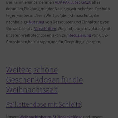
Das
Familienunternehmen
ADV PAX Lutec
setzt
alles
daran, im
Einklang
mit
der
Natur
zu
wirtschaften. Deshalb
legen
wir
besonderen
Wert
auf
den
Klimaschutz, die
nachhaltige
Nutzung
von
Ressourcen
und
Einhaltung
von
Umweltschutz-
Vorschriften
. Wir
sind
sehr
stolz
darauf
mit
unseren
Weißblechdosen
aktiv
zur
Reduzierung
von
CO2-
Emissionen
beizutragen
und
für
Recycling
zu
sorgen.
Weitere
schöne
Geschenkdosen für die
Weihnachtszeit
Paillettendose mit Schleife
!
Unsere
Weihnachtsbaum-Stülpdeckeldose
und
unsere