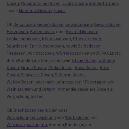
Dosen
,
Quadratische Dosen
,
Ovale Dosen
,
Sonderformen
,
sowie
Mühlen & Gewürzgläser.
Ob
Dekodosen
,
Gebäckdosen
,
Gewürzdosen
,
Gewürzdosen
,
Herzdosen
,
Kaffeedosen
, über
Kosmetikdosen
,
Lebkuchendosen
,
Nikolausdosen
,
Pflasterdosen
,
Spardosen
,
Spirituosendosen
, sowie
Stiftedosen
,
Teedosen
,
Vorratsdosen
,
Würfeldosen
kann
ADV
PAX
Lutec
ihren
Kunden
in
allen
Farben
wie
Blaue Dosen
,
Goldene
Dosen
,
Grüne Dosen
,
Pinke Dosen
,
Rosa Dosen
,
Rote
Dosen
,
Schwarze Dosen
,
Silberne Dosen
,
Weisse Dosen
, oder
nach
Jahreszeiten / Feiertagen
wie
Weihnachten
und
Ostern
immer
die
passende
Dose
als
Verpackung
bieten.
Ob
Blechdosen bedrucken
oder
Verpackungsentwicklung
von
Werbedosen
und
Werbeverpackungen
, können
Kunden
in
der