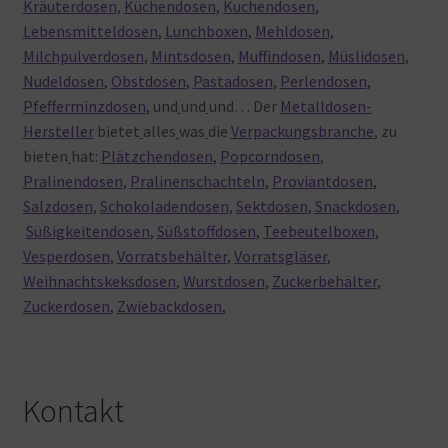
Kräuterdosen
,
Küchendosen
,
Kuchendosen
,
Lebensmitteldosen
,
Lunchboxen
,
Mehldosen
,
Milchpulverdosen
,
Mintsdosen
,
Muffindosen
,
Müslidosen
,
Nudeldosen
,
Obstdosen
,
Pastadosen
,
Perlendosen
,
Pfefferminzdosen
, und
und
und… Der
Metalldosen-
Hersteller
bietet
alles
was
die
Verpackungsbranche
, zu
bieten
hat:
Plätzchendosen
,
Popcorndosen
,
Pralinendosen
,
Pralinenschachteln
,
Proviantdosen
,
Salzdosen
,
Schokoladendosen
,
Sektdosen
,
Snackdosen
,
Süßigkeitendosen
,
Süßstoffdosen
,
Teebeutelboxen
,
Vesperdosen
,
Vorratsbehälter
,
Vorratsgläser
,
Weihnachtskeksdosen
,
Wurstdosen
,
Zuckerbehälter
,
Zuckerdosen
,
Zwiebackdosen
,
Kontakt