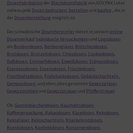
Dosenfabrikation
der
Blechdosenfabrik
von
ADV
PAX
Lutec
nahezu
jede
Dosen bedrucken
,
bestellen
und
kaufen
, die
in
der
Dosenherstellung
möglich
ist.
Der
schwäbische
Dosenhersteller
bietet
in
seinem
online
Dosenverkauf
Individuelle Verpackungen
und
Logodosen
als
Bonbondosen
,
Bonbongläser
,
Brötchendosen
,
Brotdosen
,
Brotzeitdosen
,
Chipsdosen
,
Cookiedosen
,
Duftdosen
,
Einmachdosen
,
Eiweißdosen
,
Erdnussdosen
,
Espressodosen
,
Essensdosen
,
Frischedosen
,
Frischhaltedosen
,
Frühstücksdosen
,
Gebäckschachteln
,
Gemüsedosen
, und
eben
oben
genannte
Gewürzgläser
,
Gewürzmühlen
und
Gewürzstreuer
und
Pfefferstreuer
.
Ob
Gummibärchendosen
,
Haushaltsdosen
,
Kaffeeverpackung
,
Kakaodosen
,
Käsedosen
,
Keksdosen
,
Keksgläser
,
Keksschachteln
,
Knäckebrotdosen
,
Kombidosen
,
Konfektdosen
,
Konservendosen
,