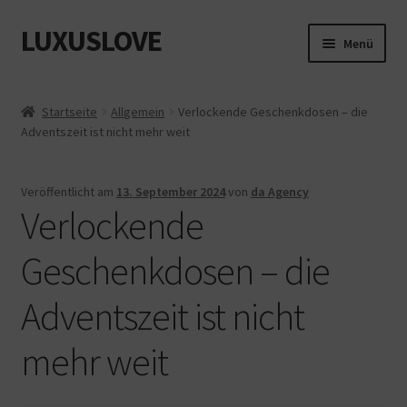
LUXUSLOVE
Zur
Zum
Menü
Navigation
Inhalt
springen
springen
Start
Startseite
Allgemein
Verlockende Geschenkdosen – die
Adventszeit ist nicht mehr weit
Cookie-Richtlinie (EU)
Datenschutz
Veröffentlicht am
13. September 2024
von
da Agency
Verlockende
Impressum
Geschenkdosen – die
Kasse
Adventszeit ist nicht
Mein Konto
mehr weit
Shop