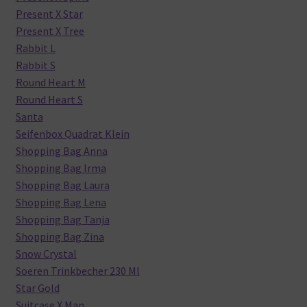
Present X Star
Present X Tree
Rabbit L
Rabbit S
Round Heart M
Round Heart S
Santa
Seifenbox Quadrat Klein
Shopping Bag Anna
Shopping Bag Irma
Shopping Bag Laura
Shopping Bag Lena
Shopping Bag Tanja
Shopping Bag Zina
Snow Crystal
Soeren Trinkbecher 230 Ml
Star Gold
Suitcase X Man