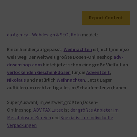
Warenkorb
Report Content
da Agency – Webdesign & SEO, Köln
meldet:
Einzelhändler
aufgepasst,
Weihnachten
ist
nicht
mehr
so
weit
weg! Der
weltweit
größte
Dosen-Onlineshop
adv-
dosenshop.com
bietet
jetzt
schon
eine
große
Vielfalt
an
verlockenden Geschenkdosen
für
die
Adventzeit
,
Nikolaus
und
natürlich
Weihnachten
. Jetzt
Lager
auffüllen
um
rechtzeitig
alles
im
Schaufenster
zu
haben.
Super
Auswahl
im
weltweit
größten
Dosen-
Onlineshop.
ADV PAX Lutec
ist
der größte Anbieter im
Metalldosen-Bereich
und
Spezialist für individuelle
Verpackungen
.