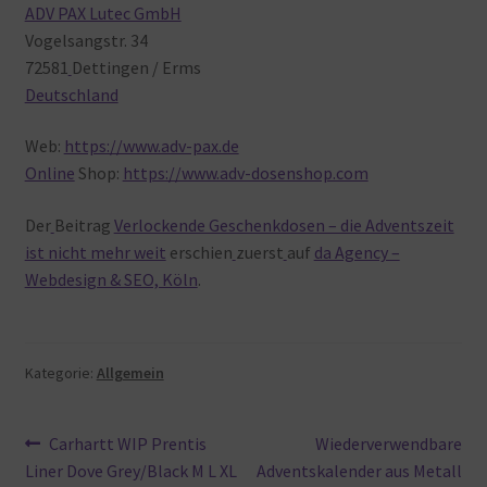
ADV PAX Lutec GmbH
Vogelsangstr. 34
72581
Dettingen / Erms
Deutschland
Web:
https://www.adv-pax.de
Online
Shop:
https://www.adv-dosenshop.com
Der
Beitrag
Verlockende Geschenkdosen – die Adventszeit
ist nicht mehr weit
erschien
zuerst
auf
da Agency –
Webdesign & SEO, Köln
.
Kategorie:
Allgemein
Beitragsnavigation
Vorheriger
Nächster
Carhartt WIP Prentis
Wiederverwendbare
Beitrag:
Beitrag:
Liner Dove Grey/Black M L XL
Adventskalender aus Metall