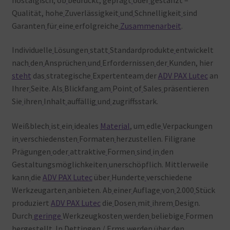
Qualität, hohe
Zuverlässigkeit
und
Schnelligkeit
sind
Garanten
für
eine
erfolgreiche
Zusammenarbeit
.
Individuelle
Lösungen
statt
Standardprodukte
entwickelt
nach
den
Ansprüchen
und
Erfordernissen
der
Kunden, hier
steht
das
strategische
Expertenteam
der
ADV PAX Lutec
an
Ihrer
Seite. Als
Blickfang
am
Point
of
Sales
präsentieren
Sie
ihren
Inhalt
auffällig
und
zugriffsstark.
Weißblech
ist
ein
ideales
Material
, um
edle
Verpackungen
in
verschiedensten
Formaten
herzustellen. Filigrane
Prägungen
oder
attraktive
Formen
sind
in
den
Gestaltungsmöglichkeiten
unerschöpflich. Mittlerweile
kann
die
ADV PAX Lutec
über
Hunderte
verschiedene
Werkzeugarten
anbieten. Ab
einer
Auflage
von
2.000
Stück
produziert
ADV PAX Lutec
die
Dosen
mit
ihrem
Design.
Durch
geringe
Werkzeugkosten
werden
beliebige
Formen
hergestellt. In
Dettingen / Erms
werden über
den