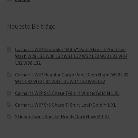
Neueste Beiträge
Carhartt WIP Klondike “Mills“ Pant Stretch Mid Used
Wash W28 L32 W30 L32 W31 L32 W32 L32 W33 L32 W34
L32 W36 L32
Carhartt WIP Regular Cargo Pant Deep Night W30 L32
W31 L32 W32 L32 W33 L32 W34 L32 W36 L32
Carhartt WIP S/S Chase T-Shirt White/Gold M L XL
Carhartt WIP S/S Chase T-Shirt Leaf/Gold M L XL
Stieber Twins Special Hoody Dark Navy M L XL