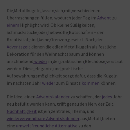
Die
Metallkugeln
lassen
sich
mit
verschiedenen
Überraschungen
füllen, wodurch
jeder
Tag
im
Advent
zu
einem
Highlight
wird. Ob
kleine
Süßigkeiten,
Schmuckstücke
oder
liebevolle
Botschaften – der
Kreativität
sind
keine
Grenzen
gesetzt. Nach
der
Adventszeit
dienen
die
edlen
Metallkugeln
als
festliche
Dekoration
für
den
Weihnachtsbaum
und
können
anschließend
wieder
in
der
praktischen
Blechdose
verstaut
werden. Diese
elegante
und
praktische
Aufbewahrungsmöglichkeit
sorgt
dafür, dass
die
Kugeln
im
nächsten
Jahr
wieder
zum
Einsatz
kommen
können.
Die
Idee, einen
Adventskalender
zu
schaffen, der
jedes
Jahr
neu
befüllt
werden
kann, trifft
genau
den
Nerv
der
Zeit.
Nachhaltigkeit
ist
ein
zentrales
Thema, und
wiederverwendbare Adventskalender
aus
Metall
bieten
eine
umweltfreundliche Alternative
zu
den