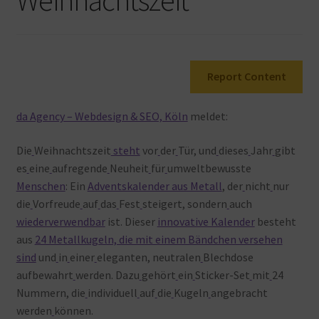
Warenkorb
Report Content
da Agency – Webdesign & SEO, Köln
meldet:
Die
Weihnachtszeit
steht
vor
der
Tür, und
dieses
Jahr
gibt
es
eine
aufregende
Neuheit
für
umweltbewusste
Menschen
: Ein
Adventskalender aus Metall
, der
nicht
nur
die
Vorfreude
auf
das
Fest
steigert, sondern
auch
wiederverwendbar
ist. Dieser
innovative Kalender
besteht
aus
24 Metallkugeln, die mit einem Bändchen versehen
sind
und
in
einer
eleganten, neutralen
Blechdose
aufbewahrt
werden. Dazu
gehört
ein
Sticker-Set
mit
24
Nummern, die
individuell
auf
die
Kugeln
angebracht
werden
können.