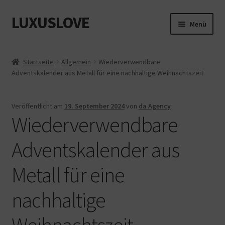
LUXUSLOVE
Zur
Zum
Menü
Navigation
Inhalt
springen
springen
Start
Startseite
Allgemein
Wiederverwendbare
Adventskalender aus Metall für eine nachhaltige Weihnachtszeit
Cookie-Richtlinie (EU)
Datenschutz
Veröffentlicht am
19. September 2024
von
da Agency
Wiederverwendbare
Impressum
Adventskalender aus
Kasse
Metall für eine
Mein Konto
nachhaltige
Shop
Weihnachtszeit