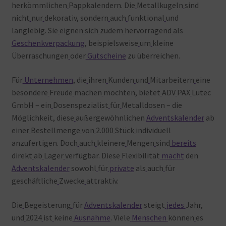
herkömmlichen
Pappkalendern. Die
Metallkugeln
sind
nicht
nur
dekorativ, sondern
auch
funktional
und
langlebig. Sie
eignen
sich
zudem
hervorragend
als
Geschenkverpackung
, beispielsweise
um
kleine
Überraschungen
oder
Gutscheine
zu überreichen.
Für
Unternehmen
, die
ihren
Kunden
und
Mitarbeitern
eine
besondere
Freude
machen
möchten, bietet
ADV
PAX
Lutec
GmbH – ein
Dosenspezialist
für
Metalldosen – die
Möglichkeit, diese
außergewöhnlichen
Adventskalender
ab
einer
Bestellmenge
von
2.000
Stück
individuell
anzufertigen. Doch
auch
kleinere
Mengen
sind
bereits
direkt
ab
Lager
verfügbar. Diese
Flexibilität
macht
den
Adventskalender
sowohl
für
private
als
auch
für
geschäftliche
Zwecke
attraktiv.
Die
Begeisterung
für
Adventskalender
steigt
jedes
Jahr,
und
2024
ist
keine
Ausnahme
. Viele
Menschen
können
es