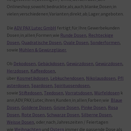
Onlineshop
sowohl
bedruckte
als
auch
blanke
Dosen
in
vielen
verschiedenen
Varianten
direkt
ab
Lager
angeboten.
Die
ADV PAX Lutec GmbH
fertigt
für
Ihre
Gewerbekunden
Dosen
in
allen
Formen
wie
Runde Dosen
,
Rechteckige
Dosen
,
Quadratische Dosen
,
Ovale Dosen
,
Sonderformen
,
sowie
Mühlen & Gewürzgläser.
Ob
Dekodosen
,
Gebäckdosen
,
Gewürzdosen
,
Gewürzdosen
,
Herzdosen
,
Kaffeedosen
,
über
Kosmetikdosen
,
Lebkuchendosen
,
Nikolausdosen
,
Pfl
asterdosen
,
Spardosen
,
Spirituosendosen
,
sowie
Stiftedosen
,
Teedosen
,
Vorratsdosen
,
Würfeldosen
k
ann
ADV
PAX
Lutec
ihren
Kunden
in
allen
Farben
wie
Blaue
Dosen
,
Goldene Dosen
,
Grüne Dosen
,
Pinke Dosen
,
Rosa
Dosen
,
Rote Dosen
,
Schwarze Dosen
,
Silberne Dosen
,
Weisse Dosen
, oder
nach
Jahreszeiten / Feiertagen
wie
Weihnachten
und
Ostern
immer
die
passende
Dose
als