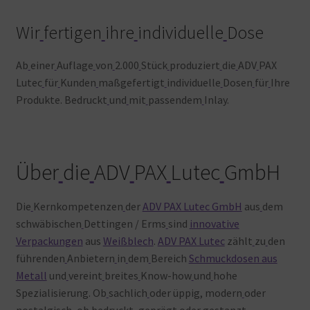
Wir
fertigen
ihre
individuelle
Dose
Ab
einer
Auflage
von
2.000
Stück
produziert
die
ADV
PAX
Lutec
für
Kunden
maßgefertigt
individuelle
Dosen
für
Ihre
Produkte. Bedruckt
und
mit
passendem
Inlay.
Über
die
ADV
PAX
Lutec
GmbH
Die
Kernkompetenzen
der
ADV PAX Lutec GmbH
aus
dem
schwäbischen
Dettingen / Erms
sind
innovative
Verpackungen
aus
Weißblech
.
ADV PAX Lutec
zählt
zu
den
führenden
Anbietern
in
dem
Bereich
Schmuckdosen aus
Metall
und
vereint
breites
Know-how
und
hohe
Spezialisierung. Ob
sachlich
oder üppig, modern
oder
nostalgisch, ob
bedruckt, geprägt
oder
gestanzt –