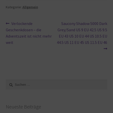
Kategorie:
Allgemein
Beitragsnavigation
Vorheriger
Nächster
Verlockende
Saucony Shadow 5000 Dark
Beitrag:
Beitrag:
Geschenkdosen – die
Grey/Sand US 9 EU 42.5 US 9.5
Adventszeit ist nicht mehr
EU 43 US 10 EU 44 US 10.5 EU
weit
44.5 US 11 EU 45 US 11.5 EU 46
Suche
nach:
Neueste Beiträge