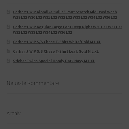
Carhartt WIP Klondike “Mills“ Pant Stretch Mid Used Wash
W28 L32 W30 L32 W31 L32 W32 L32 W33 L32 W34 L32 W36 L32
Carhartt WIP Regular Cargo Pant Deep Night W30 L32 W31 L32
W32 L32 W33 L32 W34 L32 W36 L32
Carhartt WIP S/S Chase T-Shirt White/Gold M L XL
Carhartt WIP S/S Chase T-Shirt Leaf/Gold M L XL
Stieber Twins Special Hoody Dark Navy M L XL
Neueste Kommentare
Archiv