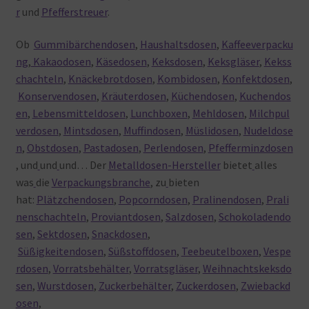
r
und
Pfefferstreuer
.
Ob
Gummibärchendosen
,
Haushaltsdosen
,
Kaffeeverpacku
ng
,
Kakaodosen
,
Käsedosen
,
Keksdosen
,
Keksgläser
,
Kekss
chachteln
,
Knäckebrotdosen
,
Kombidosen
,
Konfektdosen
,
Konservendosen
,
Kräuterdosen
,
Küchendosen
,
Kuchendos
en
,
Lebensmitteldosen
,
Lunchboxen
,
Mehldosen
,
Milchpul
verdosen
,
Mintsdosen
,
Muffindosen
,
Müslidosen
,
Nudeldose
n
,
Obstdosen
,
Pastadosen
,
Perlendosen
,
Pfefferminzdosen
, und
und
und… Der
Metalldosen-Hersteller
bietet
alles
was
die
Verpackungsbranche
, zu
bieten
hat:
Plätzchendosen
,
Popcorndosen
,
Pralinendosen
,
Prali
nenschachteln
,
Proviantdosen
,
Salzdosen
,
Schokoladendo
sen
,
Sektdosen
,
Snackdosen
,
Süßigkeitendosen
,
Süßstoffdosen
,
Teebeutelboxen
,
Vespe
rdosen
,
Vorratsbehälter
,
Vorratsgläser
,
Weihnachtskeksdo
sen
,
Wurstdosen
,
Zuckerbehälter
,
Zuckerdosen
,
Zwiebackd
osen
,