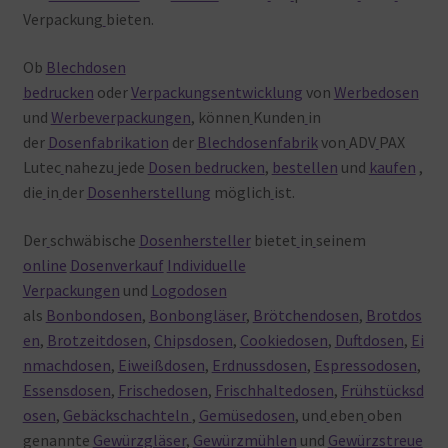
Verpackung
bieten.
Ob
Blechdosen
bedrucken
oder
Verpackungsentwicklung
von
Werbedosen
und
Werbeverpackungen
, können
Kunden
in
der
Dosenfabrikation
der
Blechdosenfabrik
von
ADV
PAX
Lutec
nahezu
jede
Dosen bedrucken
,
bestellen
und
kaufen
,
die
in
der
Dosenherstellung
möglich
ist.
Der
schwäbische
Dosenhersteller
bietet
in
seinem
online
Dosenverkauf
Individuelle
Verpackungen
und
Logodosen
als
Bonbondosen
,
Bonbongläser
,
Brötchendosen
,
Brotdos
en
,
Brotzeitdosen
,
Chipsdosen
,
Cookiedosen
,
Duftdosen
,
Ei
nmachdosen
,
Eiweißdosen
,
Erdnussdosen
,
Espressodosen
,
Essensdosen
,
Frischedosen
,
Frischhaltedosen
,
Frühstücksd
osen
,
Gebäckschachteln
,
Gemüsedosen
, und
eben
oben
genannte
Gewürzgläser
,
Gewürzmühlen
und
Gewürzstreue