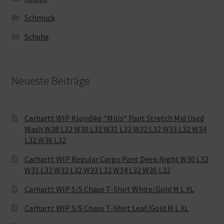
Schmuck
Schuhe
Neueste Beiträge
Carhartt WIP Klondike “Mills“ Pant Stretch Mid Used
Wash W28 L32 W30 L32 W31 L32 W32 L32 W33 L32 W34
L32 W36 L32
Carhartt WIP Regular Cargo Pant Deep Night W30 L32
W31 L32 W32 L32 W33 L32 W34 L32 W36 L32
Carhartt WIP S/S Chase T-Shirt White/Gold M L XL
Carhartt WIP S/S Chase T-Shirt Leaf/Gold M L XL