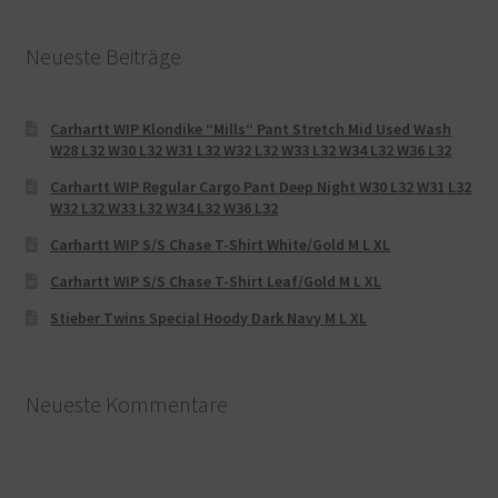
Neueste Beiträge
Carhartt WIP Klondike “Mills“ Pant Stretch Mid Used Wash
W28 L32 W30 L32 W31 L32 W32 L32 W33 L32 W34 L32 W36 L32
Carhartt WIP Regular Cargo Pant Deep Night W30 L32 W31 L32
W32 L32 W33 L32 W34 L32 W36 L32
Carhartt WIP S/S Chase T-Shirt White/Gold M L XL
Carhartt WIP S/S Chase T-Shirt Leaf/Gold M L XL
Stieber Twins Special Hoody Dark Navy M L XL
Neueste Kommentare