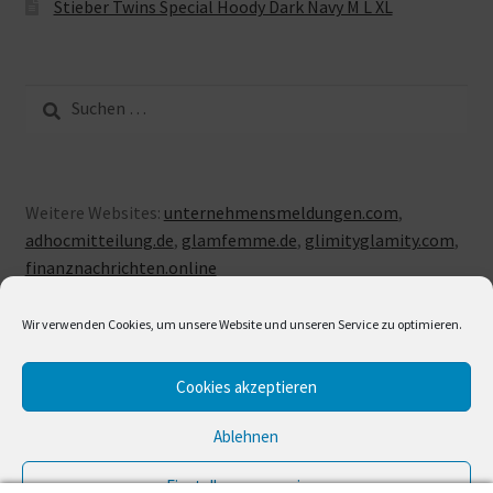
Stieber Twins Special Hoody Dark Navy M L XL
Suche
nach:
Weitere Websites:
unternehmensmeldungen.com
,
adhocmitteilung.de
,
glamfemme.de
,
glimityglamity.com
,
finanznachrichten.online
Wir verwenden Cookies, um unsere Website und unseren Service zu optimieren.
Cookies akzeptieren
© LUXUSLOVE 2026
Erstellt mit Storefront & WooCommerce
.
Ablehnen
Einstellungen anzeigen