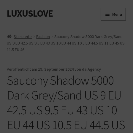
LUXUSLOVE
Zur
Zum
Menü
Navigation
Inhalt
springen
springen
Start
Startseite
Fashion
Saucony Shadow 5000 Dark Grey/Sand
US 9 EU 42.5 US 9.5 EU 43 US 10 EU 44 US 10.5 EU 44.5 US 11 EU 45 US
Cookie-Richtlinie (EU)
11.5 EU 46
Datenschutz
Veröffentlicht am
19. September 2024
von
da Agency
Saucony Shadow 5000
Impressum
Dark Grey/Sand US 9 EU
Kasse
42.5 US 9.5 EU 43 US 10
Mein Konto
EU 44 US 10.5 EU 44.5 US
Shop