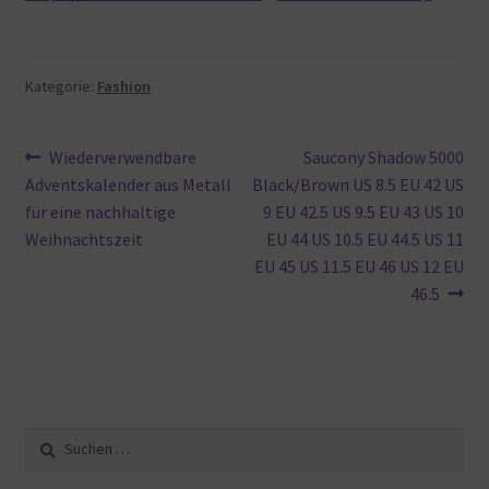
Kategorie:
Fashion
Beitragsnavigation
Vorheriger
Nächster
Wiederverwendbare
Saucony Shadow 5000
Beitrag:
Beitrag:
Adventskalender aus Metall
Black/Brown US 8.5 EU 42 US
für eine nachhaltige
9 EU 42.5 US 9.5 EU 43 US 10
Weihnachtszeit
EU 44 US 10.5 EU 44.5 US 11
EU 45 US 11.5 EU 46 US 12 EU
46.5
Suche
nach: