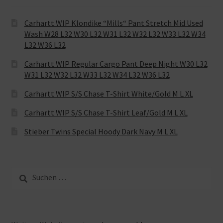
Carhartt WIP Klondike “Mills“ Pant Stretch Mid Used
Wash W28 L32 W30 L32 W31 L32 W32 L32 W33 L32 W34
L32 W36 L32
Carhartt WIP Regular Cargo Pant Deep Night W30 L32
W31 L32 W32 L32 W33 L32 W34 L32 W36 L32
Carhartt WIP S/S Chase T-Shirt White/Gold M L XL
Carhartt WIP S/S Chase T-Shirt Leaf/Gold M L XL
Stieber Twins Special Hoody Dark Navy M L XL
Suche
nach: