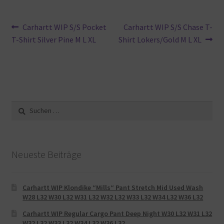
Beitragsnavigation
Vorheriger
Nächster
Carhartt WIP S/S Pocket
Carhartt WIP S/S Chase T-
Beitrag:
Beitrag:
T-Shirt Silver Pine M L XL
Shirt Lokers/Gold M L XL
Suche
nach:
Neueste Beiträge
Carhartt WIP Klondike “Mills“ Pant Stretch Mid Used Wash
W28 L32 W30 L32 W31 L32 W32 L32 W33 L32 W34 L32 W36 L32
Carhartt WIP Regular Cargo Pant Deep Night W30 L32 W31 L32
W32 L32 W33 L32 W34 L32 W36 L32