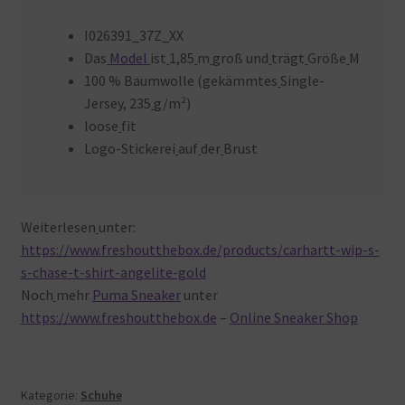
I026391_37Z_XX
Das
Model
ist
1,85
m
groß und
trägt
Größe
M
100 % Baumwolle (gekämmtes
Single-
Jersey, 235
g/m²)
loose
fit
Logo-Stickerei
auf
der
Brust
Weiterlesen
unter:
https://www.freshoutthebox.de/products/carhartt-wip-s-
s-chase-t-shirt-angelite-gold
Noch
mehr
Puma Sneaker
unter
https://www.freshoutthebox.de
–
Online Sneaker Shop
Kategorie:
Schuhe