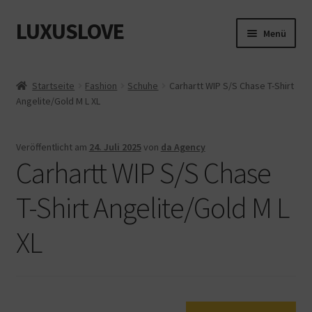
LUXUSLOVE
Zur
Zum
Menü
Navigation
Inhalt
springen
springen
Start
Startseite
Fashion
Schuhe
Carhartt WIP S/S Chase T-Shirt
Angelite/Gold M L XL
Cookie-Richtlinie (EU)
Datenschutz
Veröffentlicht am
24. Juli 2025
von
da Agency
Carhartt WIP S/S Chase
Impressum
T-Shirt Angelite/Gold M L
Kasse
XL
Mein Konto
Shop