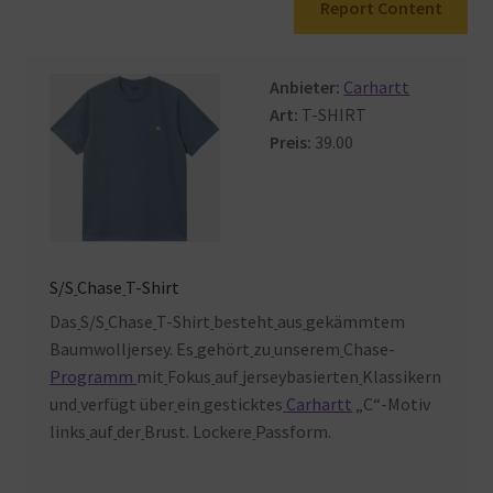
Report Content
Warenkorb
Anbieter:
Carhartt
Art:
T-SHIRT
Preis:
39.00
S/S
Chase
T-Shirt
Das
S/S
Chase
T-Shirt
besteht
aus
gekämmtem
Baumwolljersey. Es
gehört
zu
unserem
Chase-
Programm
mit
Fokus
auf
jerseybasierten
Klassikern
und
verfügt über
ein
gesticktes
Carhartt
„C“-Motiv
links
auf
der
Brust. Lockere
Passform.